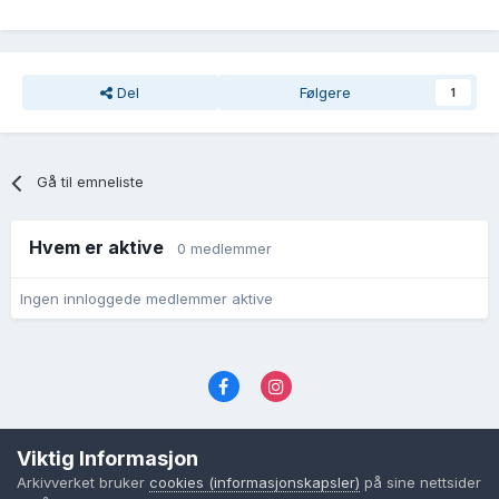
Del
Følgere
1
Gå til emneliste
Hvem er aktive
0 medlemmer
Ingen innloggede medlemmer aktive
Språk
Personvernvilkår
Kontakt oss
Viktig Informasjon
Cookies (informasjonskapsler)
Arkivverket bruker
cookies (informasjonskapsler)
på sine nettsider
Powered by Invision Community