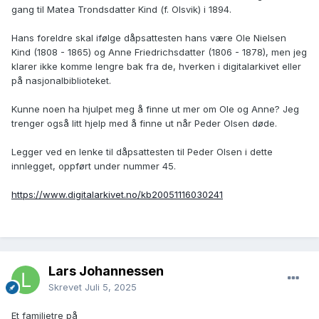
gang til Matea Trondsdatter Kind (f. Olsvik) i 1894.
Hans foreldre skal ifølge dåpsattesten hans være Ole Nielsen
Kind (1808 - 1865) og Anne Friedrichsdatter (1806 - 1878), men jeg
klarer ikke komme lengre bak fra de, hverken i digitalarkivet eller
på nasjonalbiblioteket.
Kunne noen ha hjulpet meg å finne ut mer om Ole og Anne? Jeg
trenger også litt hjelp med å finne ut når Peder Olsen døde.
Legger ved en lenke til dåpsattesten til Peder Olsen i dette
innlegget, oppført under nummer 45.
https://www.digitalarkivet.no/kb20051116030241
Lars Johannessen
Skrevet
Juli 5, 2025
Et familietre på