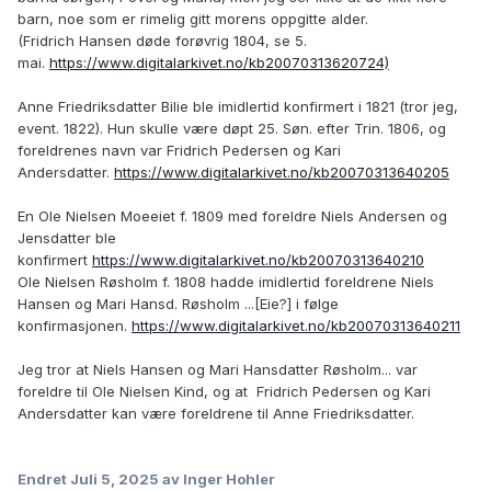
barn, noe som er rimelig gitt morens oppgitte alder.
(Fridrich Hansen døde forøvrig 1804, se 5.
mai.
https://www.digitalarkivet.no/kb20070313620724)
Anne Friedriksdatter Bilie ble imidlertid konfirmert i 1821 (tror jeg,
event. 1822). Hun skulle være døpt 25. Søn. efter Trin. 1806, og
foreldrenes navn var Fridrich Pedersen og Kari
Andersdatter.
https://www.digitalarkivet.no/kb20070313640205
En Ole Nielsen Moeeiet f. 1809 med foreldre Niels Andersen og
Jensdatter ble
konfirmert
https://www.digitalarkivet.no/kb20070313640210
Ole Nielsen Røsholm f. 1808 hadde imidlertid foreldrene Niels
Hansen og Mari Hansd. Røsholm ...[Eie?] i følge
konfirmasjonen.
https://www.digitalarkivet.no/kb20070313640211
Jeg tror at Niels Hansen og Mari Hansdatter Røsholm... var
foreldre til Ole Nielsen Kind, og at Fridrich Pedersen og Kari
Andersdatter kan være foreldrene til Anne Friedriksdatter.
Endret
Juli 5, 2025
av Inger Hohler