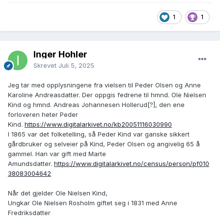
1
1
Inger Hohler
Skrevet
Juli 5, 2025
Jeg tar med opplysningene fra vielsen til Peder Olsen og Anne
Karoline Andreasdatter. Der oppgis fedrene til hmnd. Ole Nielsen
Kind og hmnd. Andreas Johannesen Hollerud[?], den ene
forloveren heter Peder
Kind.
https://www.digitalarkivet.no/kb20051116030990
I 1865 var det folketelling, så Peder Kind var ganske sikkert
gårdbruker og selveier på Kind, Peder Olsen og angivelig 65 å
gammel. Han var gift med Marte
Amundsdatter.
https://www.digitalarkivet.no/census/person/pf010
38083004642
Når det gjelder Ole Nielsen Kind,
Ungkar Ole Nielsen Rosholm giftet seg i 1831 med Anne
Fredriksdatter