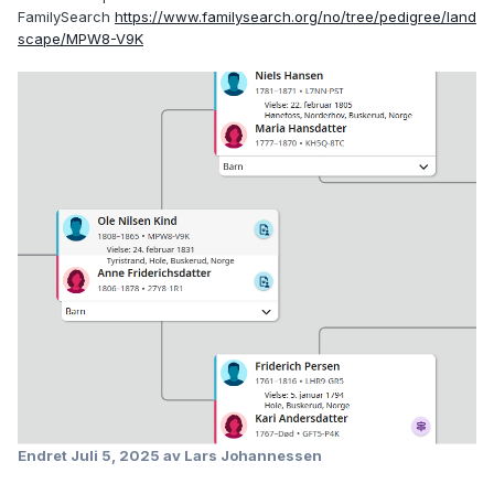
FamilySearch
https://www.familysearch.org/no/tree/pedigree/land
scape/MPW8-V9K
Endret
Juli 5, 2025
av Lars Johannessen