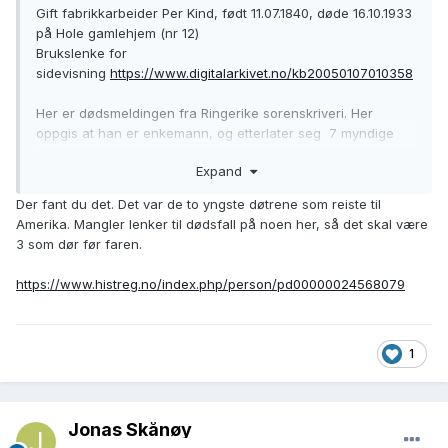
Gift fabrikkarbeider Per Kind, født 11.07.1840, døde 16.10.1933
på Hole gamlehjem (nr 12)
Brukslenke for
sidevisning
https://www.digitalarkivet.no/kb20050107010358
Her er dødsmeldingen fra Ringerike sorenskriveri. Her
oppgis at han er enkemann, og etterlater seg 7 myndige
barn, blant dem sønn Ole Kind, datter Olga Eriksen, og 2
Expand
barn bosatt i Amerika (nr 21)
https://www.digitalarkivet.no/sk60054049000077
Der fant du det. Det var de to yngste døtrene som reiste til
Amerika. Mangler lenker til dødsfall på noen her, så det skal være
3 som dør før faren.
https://www.histreg.no/index.php/person/pd00000024568079
1
Jonas Skånøy