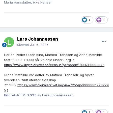
Maria Hansdatter, ikke Hansen
1
1
Lars Johannessen
Skrevet
Juli 6, 2025
Her er Peder Olsen Kind, Mathea Trondsen og Anna Mathilde
født 1889 i FT 1900 på Kihleeie under Berglie
https://www.digitalarkivet.no/census/person/pf01037110003875
(Anna Mathilde var datter av Mathea Trondsdtr. og Syver
Svendsen, født utenfor ekteskap
7.11.1889
https://www.digitalarkivet.no/view/255/pd0000001928279
5
)
Endret
Juli 6, 2025
av Lars Johannessen
1
1