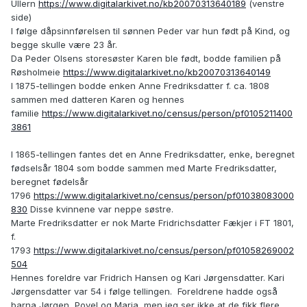
Ullern
https://www.digitalarkivet.no/kb20070313640189
(venstre
side)
I følge dåpsinnførelsen til sønnen Peder var hun født på Kind, og
begge skulle være 23 år.
Da Peder Olsens storesøster Karen ble født, bodde familien på
Røsholmeie
https://www.digitalarkivet.no/kb20070313640149
I 1875-tellingen bodde enken Anne Fredriksdatter f. ca. 1808
sammen med datteren Karen og hennes
familie
https://www.digitalarkivet.no/census/person/pf0105211400
3861
I 1865-tellingen fantes det en Anne Fredriksdatter, enke, beregnet
fødselsår 1804 som bodde sammen med Marte Fredriksdatter,
beregnet fødelsår
1796
https://www.digitalarkivet.no/census/person/pf01038083000
830
Disse kvinnene var neppe søstre.
Marte Fredriksdatter er nok Marte Fridrichsdatter Fækjer i FT 1801,
f.
1793
https://www.digitalarkivet.no/census/person/pf01058269002
504
Hennes foreldre var Fridrich Hansen og Kari Jørgensdatter. Kari
Jørgensdatter var 54 i følge tellingen. Foreldrene hadde også
barna Jørgen, Povel og Maria, men jeg ser ikke at de fikk flere