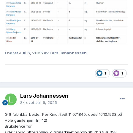
Endret
Juli 6, 2025
av Lars Johannessen
1
1
Lars Johannessen
Skrevet
Juli 6, 2025
Gift fabrikkarbeider Per Kind, født 11.07.1840, døde 16.10.1933 på
Hole gamlehjem (nr 12)
Brukslenke for
sidevisning
https://www.digitalarkivet.no/kb20050107010358