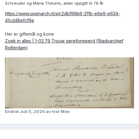
Schreuder og Maria Theunis, alder oppgitt til 78 år
https://www.openarch.nl/srt:2dbf99b6-211b-e6e9-e634-
41cd48efcf9e
Her er giftemål og kone
Zoek in alles | 1-02.79 Trouw gereformeerd (Stadsarchief
Rotterdam)
Endret
Juli 5, 2025
av Ivar Moe