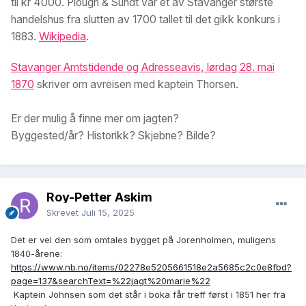
til kr 4000. Plough & Sundt var et av Stavanger største
handelshus fra slutten av 1700 tallet til det gikk konkurs i
1883.
Wikipedia
.
Stavanger Amtstidende og Adresseavis, lørdag 28. mai
1870
skriver om avreisen med kaptein Thorsen.
Er der mulig å finne mer om jagten?
Byggested/år? Historikk? Skjebne? Bilde?
Roy-Petter Askim
Skrevet
Juli 15, 2025
Det er vel den som omtales bygget på Jorenholmen, muligens
1840-årene:
https://www.nb.no/items/02278e5205661518e2a5685c2c0e8fbd?
page=137&searchText=%22jagt%20marie%22
Kaptein Johnsen som det står i boka får treff først i 1851 her fra