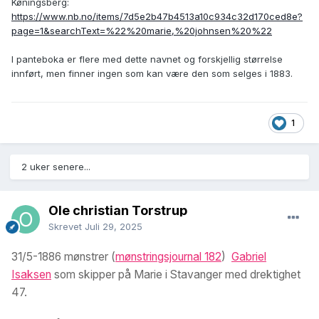
Køningsberg:
https://www.nb.no/items/7d5e2b47b4513a10c934c32d170ced8e?
page=1&searchText=%22%20marie,%20johnsen%20%22
I panteboka er flere med dette navnet og forskjellig størrelse
innført, men finner ingen som kan være den som selges i 1883.
1
2 uker senere...
Ole christian Torstrup
Skrevet
Juli 29, 2025
31/5-1886 mønstrer (
mønstringsjournal 182
)
Gabriel
Isaksen
som skipper på Marie i Stavanger med drektighet
47.