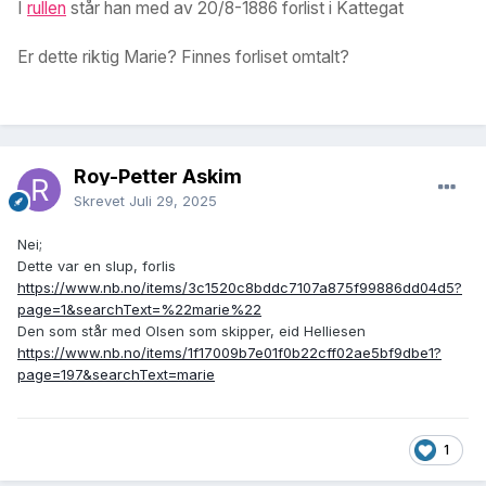
I
rullen
står han med av 20/8-1886 forlist i Kattegat
Er dette riktig Marie? Finnes forliset omtalt?
Roy-Petter Askim
Skrevet
Juli 29, 2025
Nei;
Dette var en slup, forlis
https://www.nb.no/items/3c1520c8bddc7107a875f99886dd04d5?
page=1&searchText=%22marie%22
Den som står med Olsen som skipper, eid Helliesen
https://www.nb.no/items/1f17009b7e01f0b22cff02ae5bf9dbe1?
page=197&searchText=marie
1