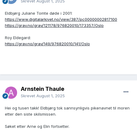
Skrevet
August 1, 2025
Eldbjørg Juliane Tomte døde i 2001:
https://www.digitalarkivet.no/view/387/pc00000002817100
https://grav.no/grav/121178/976820010/173357/Oslo
Roy Eldegard:
https://grav.no/grav/149/976820010/141/Oslo
Arnstein Thaule
Skrevet
August 1, 2025
Hei og tusen takk! Eldbjørg tok sannsynligvis pikenavnet til moren
etter den siste skilsmissen.
Søket etter Arne og Elin fortsetter.