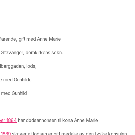
farende, gift med Anne Marie
- Stavanger, domkirkens sokn.
alberggaden, lods,
e med Gunhilde
t med Gunhild
ber 1884
har dødsannonsen til kona Anne Marie
 1889
skriver at lodsen er gitt medalje av den tyske konsulen.