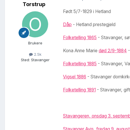
Torstrup
Født 5/7-1829 i Hetland
Dåp
- Hetland prestegjeld
Folketelling 1865
- Stavanger, sø
Brukere
Kona Anne Marie
død 2/9-1884
2.5k
Sted
:
Stavanger
Folketelling 1885
- Stavanger, V
Vigsel 1886
- Stavanger domkirk
Folketelling 1891
- Stavanger, gif
Stavangeren, onsdag 3. septem
Stavanger Avis, fredag 9. august