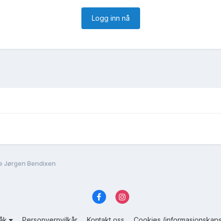
Logg inn nå
e Jørgen Bendixen
råk
Personvernvilkår
Kontakt oss
Cookies (informasjonskaps