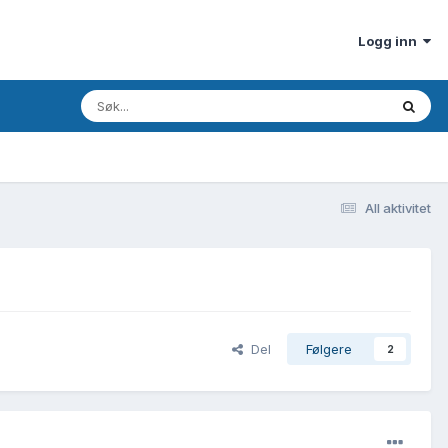
Logg inn
All aktivitet
Del
Følgere
2