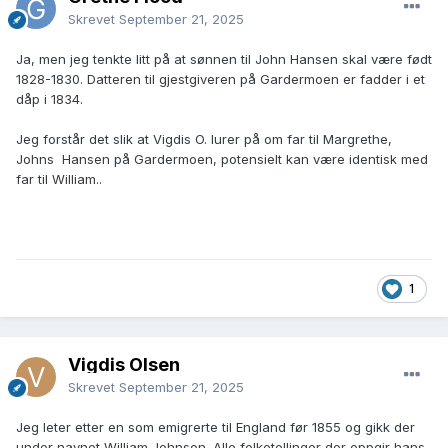
Skrevet
September 21, 2025
Ja, men jeg tenkte litt på at sønnen til John Hansen skal være født
1828-1830. Datteren til gjestgiveren på Gardermoen er
fadder i et
dåp i 1834.
Jeg forstår det slik at Vigdis O. lurer på om far til Margrethe,
Johns Hansen på Gardermoen, potensielt kan være identisk med
far til William..
1
Vigdis Olsen
Skrevet
September 21, 2025
Jeg leter etter en som emigrerte til England før 1855 og gikk der
under navnet William Johnson. Alle folketellinger der oppgir hans