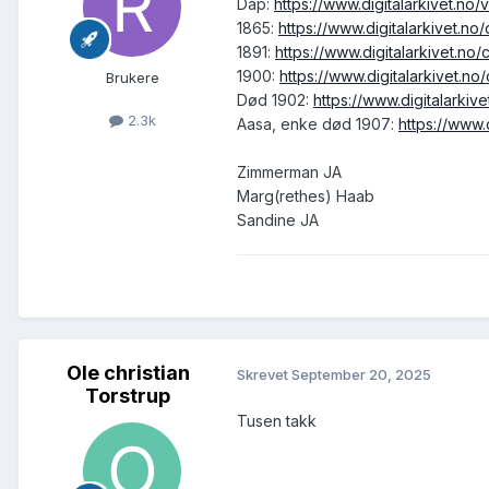
Dåp:
https://www.digitalarkivet.
1865:
https://www.digitalarkivet.
1891:
https://www.digitalarkivet.n
1900:
https://www.digitalarkivet.
Brukere
Død 1902:
https://www.digitalark
2.3k
Aasa, enke død 1907:
https://www
Zimmerman JA
Marg(rethes) Haab
Sandine JA
Ole christian
Skrevet
September 20, 2025
Torstrup
Tusen takk