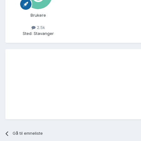
Brukere
2.5k
Sted
:
Stavanger
Gå til emneliste