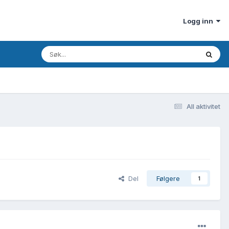
Logg inn
All aktivitet
Del
Følgere
1