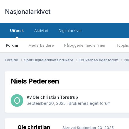
Nasjonalarkivet
Utforsk
Aktivitet
Digitalarkivet
Forum
Medarbeidere
Påloggede medlemmer
Topplis
Forside
Spør Digitalarkivets brukere
Brukernes eget forum
Ni
Niels Pedersen
Av Ole christian Torstrup
September 20, 2025
i
Brukernes eget forum
Ole christian
Skrevet
September 20, 2025