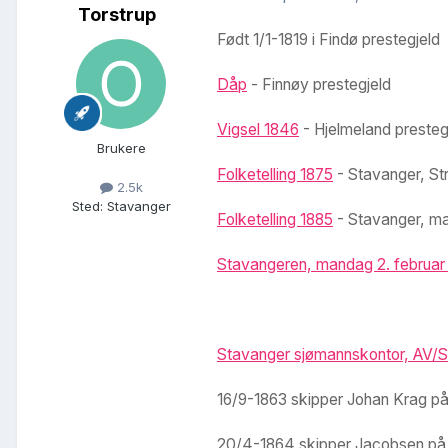
Torstrup
Født 1/1-1819 i Findø prestegjeld
Dåp
- Finnøy prestegjeld
Vigsel 1846
- Hjelmeland preste
Brukere
Folketelling 1875
- Stavanger, St
2.5k
Sted
:
Stavanger
Folketelling 1885
- Stavanger, ma
Stavangeren, mandag 2. februar
Stavanger sjømannskontor, AV/SA
16/9-1863 skipper Johan Krag på 
20/4-1864 skipper Jacobsen på R