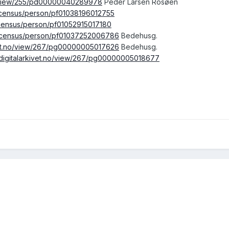
no/view/255/pd00000040289978
Peder Larsen Rosøen
no/census/person/pf01038196012755
o/census/person/pf01052915017180
no/census/person/pf01037252006786
Bedehusg.
ivet.no/view/267/pg00000005017626
Bedehusg.
.digitalarkivet.no/view/267/pg00000005018677