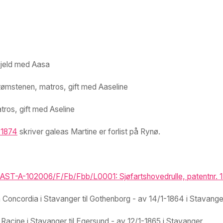
gjeld med Aasa
rømstenen, matros, gift med Aaseline
tros, gift med Aseline
 1874
skriver galeas Martine er forlist på Rynø.
ST-A-102006/F/Fb/Fbb/L0001: Sjøfartshovedrulle, patentnr. 1-
Concordia i Stavanger til Gothenborg - av 14/1-1864 i Stavange
acine i Stavanger til Egersund - av 12/1-1865 i Stavanger