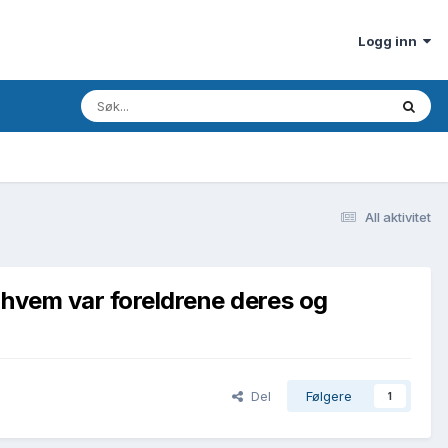
Logg inn
All aktivitet
 hvem var foreldrene deres og
Del
Følgere
1