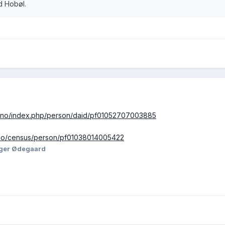
d Hobøl.
eg.no/index.php/person/daid/pf01052707003885
et.no/census/person/pf01038014005422
oger Ødegaard