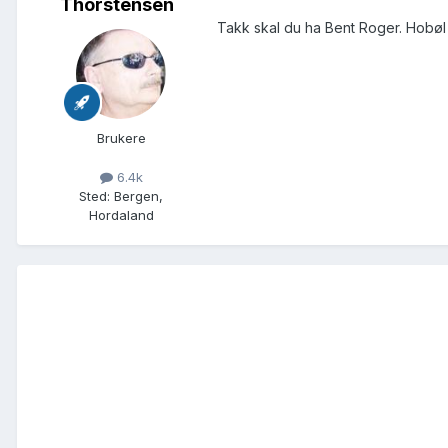
Thorstensen
Takk skal du ha Bent Roger. Hobøl va
Brukere
6.4k
Sted
:
Bergen,
Hordaland