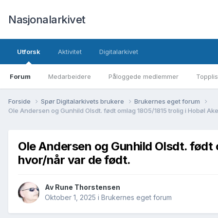
Nasjonalarkivet
Utforsk
Aktivitet
Digitalarkivet
Forum
Medarbeidere
Påloggede medlemmer
Topplis
Forside
Spør Digitalarkivets brukere
Brukernes eget forum
Ole Andersen og Gunhild Olsdt. født omlag 1805/1815 trolig i Hobøl Ak
Ole Andersen og Gunhild Olsdt. født 
hvor/når var de født.
Av Rune Thorstensen
Oktober 1, 2025
i
Brukernes eget forum