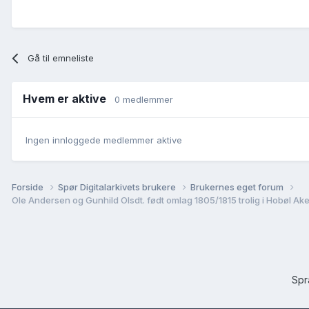
Gå til emneliste
Hvem er aktive
0 medlemmer
Ingen innloggede medlemmer aktive
Forside
Spør Digitalarkivets brukere
Brukernes eget forum
Ole Andersen og Gunhild Olsdt. født omlag 1805/1815 trolig i Hobøl Ak
Sp