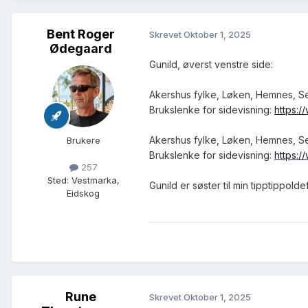
Bent Roger
Skrevet
Oktober 1, 2025
Ødegaard
Gunild, øverst venstre side:
Akershus fylke, Løken, Hemnes, S
Brukslenke for sidevisning:
https:/
Akershus fylke, Løken, Hemnes, S
Brukere
Brukslenke for sidevisning:
https:/
257
Sted
:
Vestmarka,
Gunild er søster til min tipptippold
Eidskog
Rune
Skrevet
Oktober 1, 2025