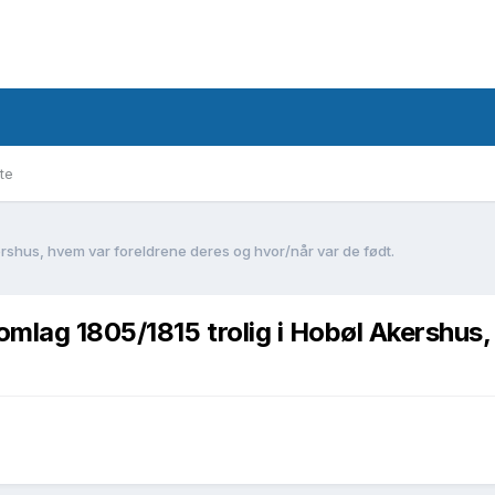
te
ershus, hvem var foreldrene deres og hvor/når var de født.
omlag 1805/1815 trolig i Hobøl Akershus,