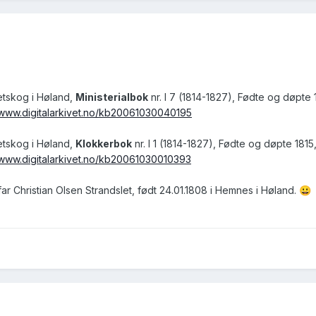
etskog i Høland,
Ministerialbok
nr. I 7 (1814-1827), Fødte og døpte 
/www.digitalarkivet.no/kb20061030040195
etskog i Høland,
Klokkerbok
nr. I 1 (1814-1827), Fødte og døpte 1815
/www.digitalarkivet.no/kb20061030010393
efar Christian Olsen Strandslet, født 24.01.1808 i Hemnes i Høland.
😀