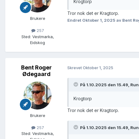
Krogtorp
Tror nok det er Kragtorp.
Brukere
Endret
Oktober 1, 2025
av Bent R
257
Sted
:
Vestmarka,
Eidskog
Bent Roger
Skrevet
Oktober 1, 2025
Ødegaard
På 1.10.2025 den 15.49, Ru
Krogtorp
Tror nok det er Kragtorp.
Brukere
På 1.10.2025 den 15.49, Ru
257
Sted
:
Vestmarka,