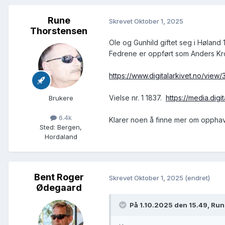
Rune
Skrevet
Oktober 1, 2025
Thorstensen
Ole og Gunhild giftet seg i Høland 
Fedrene er oppført som Anders Kr
https://www.digitalarkivet.no/vi
Vielse nr. 1 1837.
https://media.digi
Brukere
6.4k
Klarer noen å finne mer om opphave
Sted
:
Bergen,
Hordaland
Bent Roger
Skrevet
Oktober 1, 2025
(endret)
Ødegaard
På 1.10.2025 den 15.49, Ru