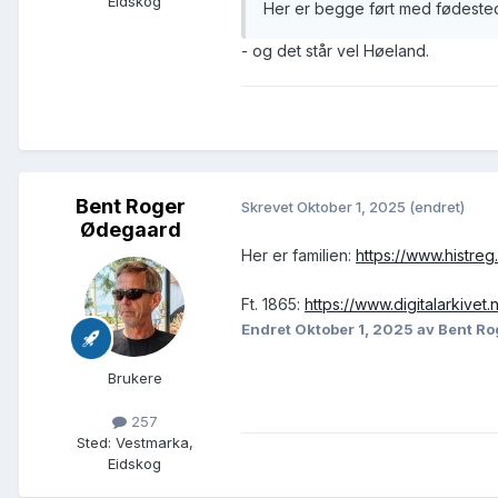
Eidskog
Her er begge ført med fødeste
- og det står vel Høeland.
Bent Roger
Skrevet
Oktober 1, 2025
(endret)
Ødegaard
Her er familien:
https://www.histr
Ft. 1865:
https://www.digitalarkiv
Endret
Oktober 1, 2025
av Bent R
Brukere
257
Sted
:
Vestmarka,
Eidskog