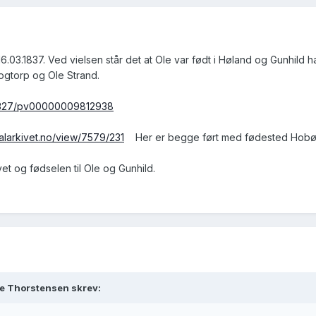
16.03.1837. Ved vielsen står det at Ole var født i Høland og Gunhild 
ogtorp og Ole Strand.
ew/327/pv00000009812938
talarkivet.no/view/7579/231
Her er begge ført med fødested Hobøl
t og fødselen til Ole og Gunhild.
ne Thorstensen skrev: