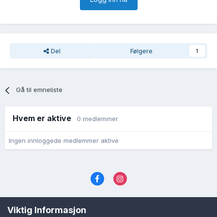
Del
Følgere
1
Gå til emneliste
Hvem er aktive
0 medlemmer
Ingen innloggede medlemmer aktive
Språk
Personvernvilkår
Kontakt oss
Viktig Informasjon
Cookies (informasjonskapsler)