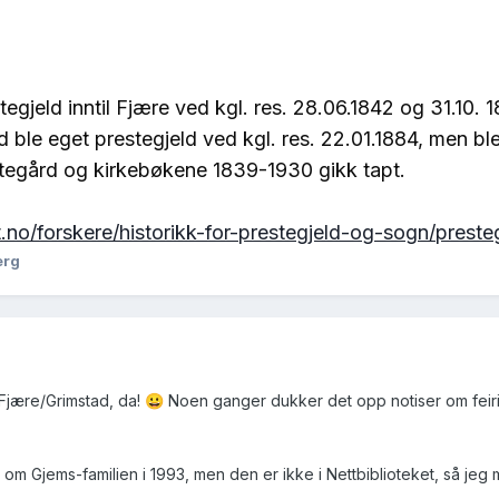
stegjeld inntil Fjære ved kgl. res. 28.06.1842 og 31.10
d ble eget prestegjeld ved kgl. res. 22.01.1884, men ble
stegård og kirkebøkene 1839-1930 gikk tapt.
t.no/forskere/historikk-for-prestegjeld-og-sogn/prest
erg
i Fjære/Grimstad, da!
Noen ganger dukker det opp notiser om feiring
😀
k om Gjems-familien i 1993, men den er ikke i Nettbiblioteket, så je