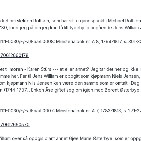
ikkel om
slekten Rolfsen
, som har sitt utgangspunkt i Michael Rolfs
80, lurer jeg på om jeg kan få litt tydehjelp angående Jens William 
11-0030/F/Fa/Faa/L0008: Ministerialbok nr. A 8, 1794-1817, s. 301-3
0070612660178
et til moren - Karen Stürs --- et eller annet? Jeg tar det her og ik
hjemme her. Far til Jens William er oppgitt som kjøpmann Niels Jen
på om kjøpmann Nils Jensen kan være den samme som er omtalt i D
 (1744-1787). Enken Åse giftet seg om igjen med Berent Østerbye, 
11-0030/F/Fa/Faa/L0007: Ministerialbok nr. A 7, 1783-1818, s. 271-2
20070612660570
illiam over så oppgis blant annet Gjøe Marie Østerbye, som er oppgit