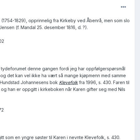
en (1754-1829), opprinnelig fra Kirkeby ved Åbenrå, men som slo
Jensen (f. Mandal 25. desember 1816, d. ?).
02
ke i tydeforumet denne gangen fordi jeg har oppfølgerspørsmål
sen, og det kan vel ikke ha vært så mange kjøpmenn med samme
ag Hundstad Johannesens bok
Klevefolk
fra 1996, s. 430. Faren til
og han er oppgitt i kirkeboken når Karen gifter seg med Nils
72
t som en yngre søster til Karen i nevnte Klevefolk, s. 430.