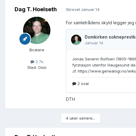
Dag T. Hoelseth
Skrevet
Januar 14
For samletrådens skyld legger jeg i
Brukere
2.7k
Sted
:
Oslo
DTH
4 uker senere...