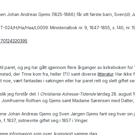
n Johan Andreas Gjems (1825-1886) får sitt første barn, Sven(d) Jør
024/H/Ha/Haa/L0009: Ministerialbok nr. 9, 1847-1855, s. 140, nr. 1
0070124320395
til paret, og jeg har gått igjennom flere årganger av kirkeboken for V
mstad, der Trine kom fra, heller (?)) samt diverse
litteratur
. Har ikke 
noe, vært fantasiløs i søkingen eller har paret rett og slett giftet seg
lik jeg forstår det. I
Christiania Adresse-Tidende
lørdag 28. august 1
 Jomfruerne Rolfsen og Gjems samt Madame Sørensen med Datter, 
ødrene Johan Andreas Gjems og Sven Jørgen Gjems fant seg hver sin
. 1837, sistnevnte giftet seg i 1857 i Vinger.
mme informasjon som over, kunngjort samme dag.