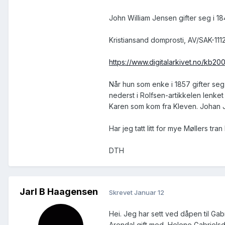
John William Jensen gifter seg i 1
Kristiansand domprosti, AV/SAK-1112-
https://www.digitalarkivet.no/kb
Når hun som enke i 1857 gifter seg
nederst i Rolfsen-artikkelen lenket
Karen som kom fra Kleven. Johan J
Har jeg tatt litt for mye Møllers tr
DTH
Jarl B Haagensen
Skrevet
Januar 12
Hei. Jeg har sett ved dåpen til Gab
Arendal gift med Helene Gabrielsd