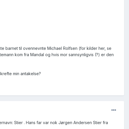
barnet til ovennevnte Michael Rolfsen (for kilder her, se
ektemann kom fra Mandal og hvis mor sannsynligvis (?) er den
avkrefte min antakelse?
rnavn: Stier . Hans far var nok Jørgen Andersen Stier fra