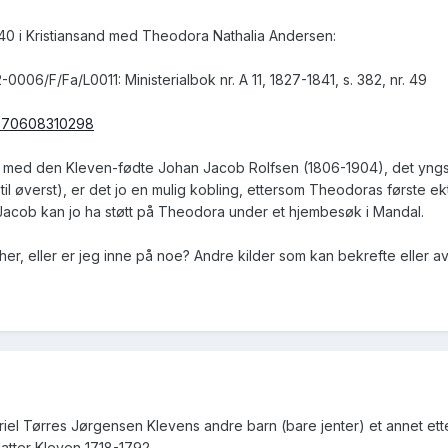
840 i Kristiansand med Theodora Nathalia Andersen:
0006/F/Fa/L0011: Ministerialbok nr. A 11, 1827-1841, s. 382, nr. 49
20070608310298
 med den Kleven-fødte Johan Jacob Rolfsen (1806-1904), det yngste 
 til øverst), er det jo en mulig kobling, ettersom Theodoras første 
acob kan jo ha støtt på Theodora under et hjembesøk i Mandal.
an her, eller er jeg inne på noe? Andre kilder som kan bekrefte eller 
riel Tørres Jørgensen Klevens andre barn (bare jenter) et annet ette
atter Kleven 1718-1792