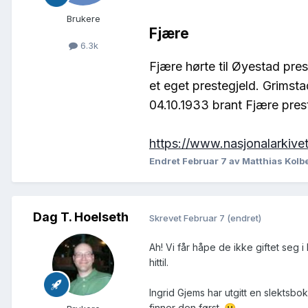
Brukere
Fjære
6.3k
Fjære hørte til Øyestad pre
et eget prestegjeld. Grimsta
04.10.1933 brant Fjære pre
https://www.nasjonalarkive
Endret
Februar 7
av Matthias Kolb
Dag T. Hoelseth
Skrevet
Februar 7
(endret)
Ah! Vi får håpe de ikke giftet seg 
hittil.
Ingrid Gjems har utgitt en slektsbo
finner den først.