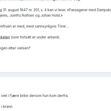
g 31. august 1847 nr. 201, s. 4 kan vi lese: «Passagerer med Dampsk
Gjems, Jomfru Rolfsen og Johan Holst.»
jomfruen er med, mest sannsynligvis Trine …
ikkelen
(som fortsatt er under arbeid).
ngen etter vielsen?
r viet i Fjære kirke dersom hun kom derfra.
 i brann