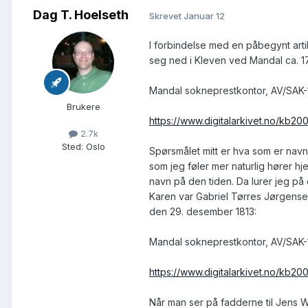
Dag T. Hoelseth
Skrevet
Januar 12
I forbindelse med en påbegynt art
seg ned i Kleven ved Mandal ca. 17
Mandal sokneprestkontor, AV/SAK-11
Brukere
https://www.digitalarkivet.no/kb2
2.7k
Sted
:
Oslo
Spørsmålet mitt er hva som er navn
som jeg føler mer naturlig hører 
navn på den tiden. Da lurer jeg 
Karen var Gabriel Tørres Jørgensen
den 29. desember 1813:
Mandal sokneprestkontor, AV/SAK-11
https://www.digitalarkivet.no/kb
Når man ser på fadderne til Jens W