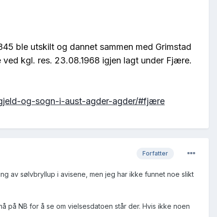
. 1845 ble utskilt og dannet sammen med Grimstad
 ved kgl. res. 23.08.1968 igjen lagt under Fjære.
egjeld-og-sogn-i-aust-agder-agder/#fjære
Forfatter
 av sølvbryllup i avisene, men jeg har ikke funnet noe slikt
g må på NB for å se om vielsesdatoen står der. Hvis ikke noen