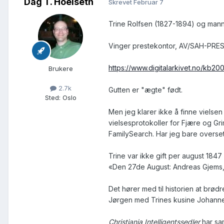
Dag T. Hoelseth
Skrevet
Februar 7
Trine Rolfsen (1827-1894) og manne
Vinger prestekontor, AV/SAH-PREST-
https://www.digitalarkivet.no/kb2
Brukere
2.7k
Gutten er "ægte" født.
Sted
:
Oslo
Men jeg klarer ikke å finne vielsen 
vielsesprotokoller for Fjære og Gri
FamilySearch. Har jeg bare oversett 
Trine var ikke gift per august 1847 s
«Den 27de August: Andreas Gjems,
Det hører med til historien at br
Jørgen med Trines kusine Johanne, f
Christiania Intelligentssedler
har sa