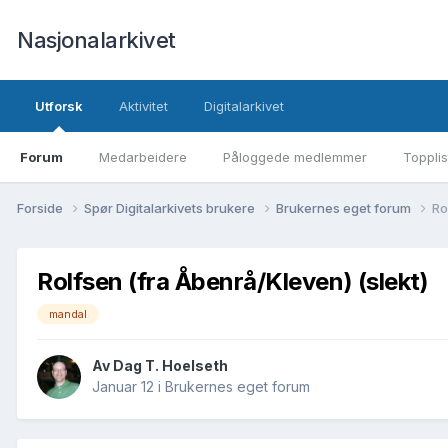
Nasjonalarkivet
Utforsk
Aktivitet
Digitalarkivet
Forum
Medarbeidere
Påloggede medlemmer
Topplis
Forside
Spør Digitalarkivets brukere
Brukernes eget forum
Ro
Rolfsen (fra Åbenrå/Kleven) (slekt)
mandal
Av Dag T. Hoelseth
Januar 12
i
Brukernes eget forum