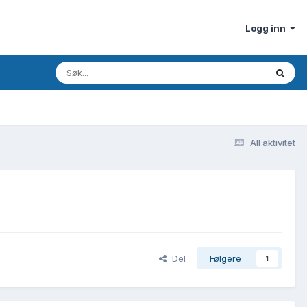
Logg inn
All aktivitet
Del
Følgere
1