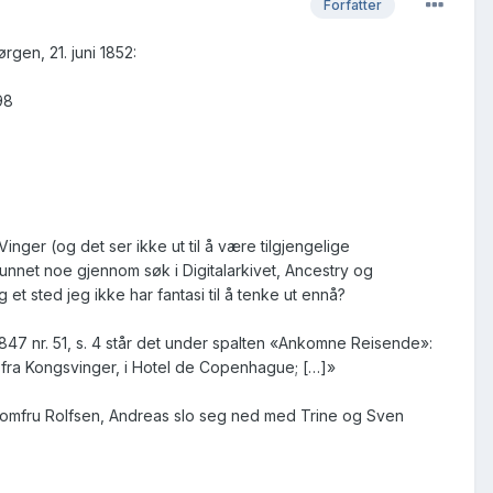
Forfatter
gen, 21. juni 1852:
98
inger (og det ser ikke ut til å være tilgjengelige
funnet noe gjennom søk i Digitalarkivet, Ancestry og
 et sted jeg ikke har fantasi til å tenke ut ennå?
847 nr. 51, s. 4 står det under spalten «Ankomne Reisende»:
fra Kongsvinger, i Hotel de Copenhague; […]»
 jomfru Rolfsen, Andreas slo seg ned med Trine og Sven