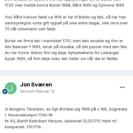
1720. Han hadde borna Botolv 1688, Bård 1699 og Synneva 1699
Viss Bård Ivarson fødd ca 1616 er far til Botolv og Nils, så har han
sannsynlegvis vorte gift oppatt på sine eldre dagar, ville vera over
70 når sistemann vart fødd.
Burde vel finna dei i manntalet 1701, men den einaste eg finn er
Nils Baarsen f 1685, tenar på Husabø, så det passar med den Nils
du har funne. Botolv finn eg ikkje. Kyrkjebøkene for Leikanger
byrjar 1690, så finn ikkje noko der heller om når dei er fødde.
Jon Sværen
Skrevet
Februar 12
«I Kongens Teneste», av Egil Øvrebø utg 1996 på s 168, Sogneske
1. Reservekompni 1709-18:
Nr 43, Botolf Baardsen Henjum, utskrevet 12.02.1711. Heim m/
kompaniet: 7.10.1719..