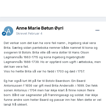
Anne Marie Bøtun Øyri
Skrevet
Februar 4
Det verkar som det kan ha vore feil namn , Ingeborg skal vera
Brita. Særleg sidan panteboka nemner både namnet til kona og
svogeren til Botolv. Brita ville då vera dotter til Hans Olson
Lagmannsås 1663-1715 og kona Ingeborg Ingebrigtsdtr
Lagmannsås 1666-1739. Ho er oppførd som ugift i ætteboka, men
det kan vera feil.
Viss ho heitte Brita så var ho fødd i 1703 og død i 1757.
Eg har også lurt litt på far til Botolv Baardson. Ein Baard
Antoniussen f 1656 var gift med Brita Andersdtr. i 1699. Dei fekk
sonen Antonius i 1704 men har ikkje klart å finne nokon fleire
born. Bård var sagmeister på Frønningasagi og soldat. Har ikkje
funne andre som heiter Baard og passar inn her. Men dette er vel
langt frå sikkert.