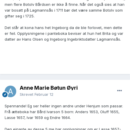
men flere Botolv Bårdsen er ikke å finne. Når det også sies at han
var bosatt på Lagmannsås i 1711 bør det være samme Botolv som
gifter seg i 1725.
Det står at kona hans het Ingeborg da de ble forlovet, men dette
er feil. Opplysningene i panteboka beviser at hun het Brita og var
datter av Hans Olsen og Ingeborg Ingebriktsdatter Lagmannsås.
Anne Marie Bøtun Øyri
Skrevet
Februar 12
Spennande! Eg ser heller ingen andre under Henjum som passar.
Frå ætteboka har Bård Ivarson 5 born: Anders 1653, Oluff 1655,
Lasse 1657, Ivar 1659 og Endre 1664.
Den einaste av desse 5 me har opplysningar om er Lasse 1657-