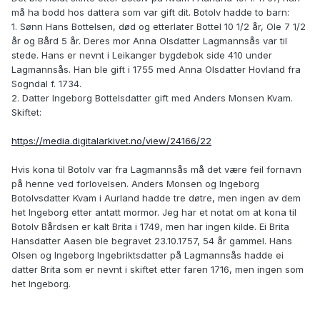
må ha bodd hos dattera som var gift dit. Botolv hadde to barn:
1. Sønn Hans Bottelsen, død og etterlater Bottel 10 1/2 år, Ole 7 1/2
år og Bård 5 år. Deres mor Anna Olsdatter Lagmannsås var til
stede. Hans er nevnt i Leikanger bygdebok side 410 under
Lagmannsås. Han ble gift i 1755 med Anna Olsdatter Hovland fra
Sogndal f. 1734.
2. Datter Ingeborg Bottelsdatter gift med Anders Monsen Kvam.
Skiftet:
https://media.digitalarkivet.no/view/24166/22
Hvis kona til Botolv var fra Lagmannsås må det være feil fornavn
på henne ved forlovelsen. Anders Monsen og Ingeborg
Botolvsdatter Kvam i Aurland hadde tre døtre, men ingen av dem
het Ingeborg etter antatt mormor. Jeg har et notat om at kona til
Botolv Bårdsen er kalt Brita i 1749, men har ingen kilde. Ei Brita
Hansdatter Aasen ble begravet 23.10.1757, 54 år gammel. Hans
Olsen og Ingeborg Ingebriktsdatter på Lagmannsås hadde ei
datter Brita som er nevnt i skiftet etter faren 1716, men ingen som
het Ingeborg.