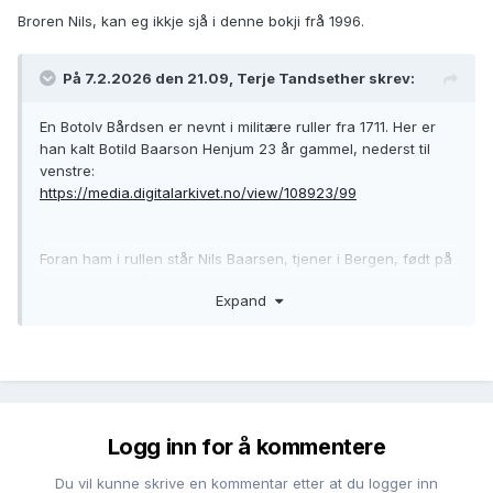
Broren Nils, kan eg ikkje sjå i denne bokji frå 1996.
På 7.2.2026 den 21.09, Terje Tandsether skrev:
En Botolv Bårdsen er nevnt i militære ruller fra 1711. Her er
han kalt Botild Baarson Henjum 23 år gammel, nederst til
venstre:
https://media.digitalarkivet.no/view/108923/99
Foran ham i rullen står Nils Baarsen, tjener i Bergen, født på
Henjum og 24 år.
Expand
Logg inn for å kommentere
Du vil kunne skrive en kommentar etter at du logger inn