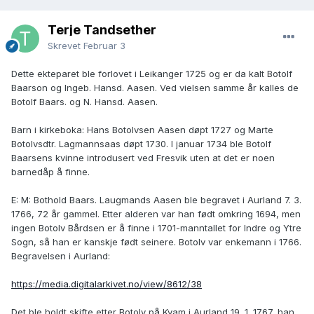
Terje Tandsether
Skrevet
Februar 3
Dette ekteparet ble forlovet i Leikanger 1725 og er da kalt Botolf
Baarson og Ingeb. Hansd. Aasen. Ved vielsen samme år kalles de
Botolf Baars. og N. Hansd. Aasen.
Barn i kirkeboka: Hans Botolvsen Aasen døpt 1727 og Marte
Botolvsdtr. Lagmannsaas døpt 1730. I januar 1734 ble Botolf
Baarsens kvinne introdusert ved Fresvik uten at det er noen
barnedåp å finne.
E: M: Bothold Baars. Laugmands Aasen ble begravet i Aurland 7. 3.
1766, 72 år gammel. Etter alderen var han født omkring 1694, men
ingen Botolv Bårdsen er å finne i 1701-manntallet for Indre og Ytre
Sogn, så han er kanskje født seinere. Botolv var enkemann i 1766.
Begravelsen i Aurland:
https://media.digitalarkivet.no/view/8612/38
Det ble holdt skifte etter Botolv på Kvam i Aurland 19. 1. 1767, han