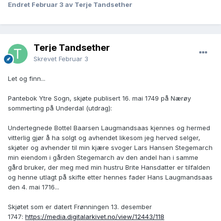
Endret
Februar 3
av Terje Tandsether
Terje Tandsether
Skrevet
Februar 3
Let og finn...
Pantebok Ytre Sogn, skjøte publisert 16. mai 1749 på Nærøy
sommerting på Underdal (utdrag):
Undertegnede Bottel Baarsen Laugmandsaas kjennes og hermed
vitterlig gjør å ha solgt og avhendet likesom jeg herved selger,
skjøter og avhender til min kjære svoger Lars Hansen Stegemarch
min eiendom i gården Stegemarch av den andel han i samme
gård bruker, der meg med min hustru Brite Hansdatter er tilfalden
og henne utlagt på skifte etter hennes fader Hans Laugmandsaas
den 4. mai 1716...
Skjøtet som er datert Frønningen 13. desember
1747:
https://media.digitalarkivet.no/view/12443/118