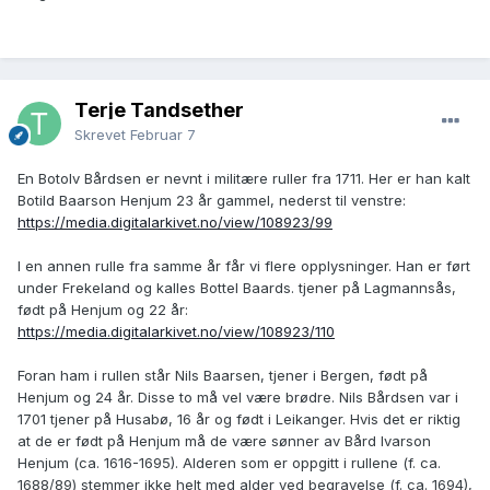
Terje Tandsether
Skrevet
Februar 7
En Botolv Bårdsen er nevnt i militære ruller fra 1711. Her er han kalt
Botild Baarson Henjum 23 år gammel, nederst til venstre:
https://media.digitalarkivet.no/view/108923/99
I en annen rulle fra samme år får vi flere opplysninger. Han er ført
under Frekeland og kalles Bottel Baards. tjener på Lagmannsås,
født på Henjum og 22 år:
https://media.digitalarkivet.no/view/108923/110
Foran ham i rullen står Nils Baarsen, tjener i Bergen, født på
Henjum og 24 år. Disse to må vel være brødre. Nils Bårdsen var i
1701 tjener på Husabø, 16 år og født i Leikanger. Hvis det er riktig
at de er født på Henjum må de være sønner av Bård Ivarson
Henjum (ca. 1616-1695). Alderen som er oppgitt i rullene (f. ca.
1688/89) stemmer ikke helt med alder ved begravelse (f. ca. 1694),