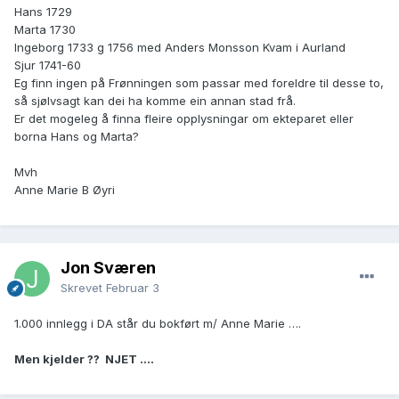
Hans 1729
Marta 1730
Ingeborg 1733 g 1756 med Anders Monsson Kvam i Aurland
Sjur 1741-60
Eg finn ingen på Frønningen som passar med foreldre til desse to,
så sjølvsagt kan dei ha komme ein annan stad frå.
Er det mogeleg å finna fleire opplysningar om ekteparet eller
borna Hans og Marta?
Mvh
Anne Marie B Øyri
Jon Sværen
Skrevet
Februar 3
1.000 innlegg i DA står du bokført m/ Anne Marie ….
Men kjelder ?? NJET ….