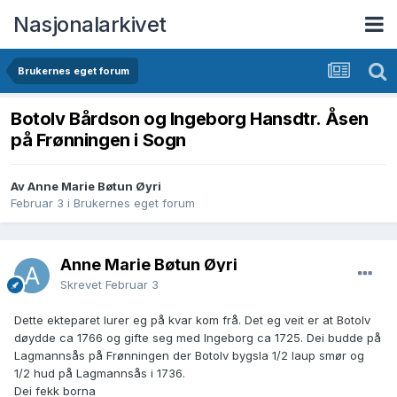
Nasjonalarkivet
Brukernes eget forum
Botolv Bårdson og Ingeborg Hansdtr. Åsen
på Frønningen i Sogn
Av Anne Marie Bøtun Øyri
Februar 3
i
Brukernes eget forum
Anne Marie Bøtun Øyri
Skrevet
Februar 3
Dette ekteparet lurer eg på kvar kom frå. Det eg veit er at Botolv
døydde ca 1766 og gifte seg med Ingeborg ca 1725. Dei budde på
Lagmannsås på Frønningen der Botolv bygsla 1/2 laup smør og
1/2 hud på Lagmannsås i 1736.
Dei fekk borna