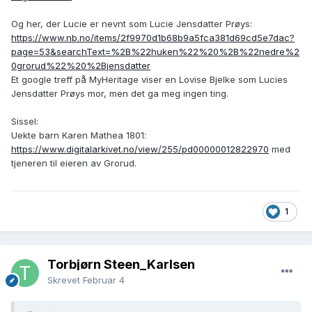
Og her, der Lucie er nevnt som Lucie Jensdatter Prøys:
https://www.nb.no/items/2f9970d1b68b9a5fca381d69cd5e7dac?
page=53&searchText=%2B%22huken%22%20%2B%22nedre%2
0grorud%22%20%2Bjensdatter
Et google treff på MyHeritage viser en Lovise Bjelke som Lucies
Jensdatter Prøys mor, men det ga meg ingen ting.
Sissel:
Uekte barn Karen Mathea 1801:
https://www.digitalarkivet.no/view/255/pd00000012822970
med
tjeneren til eieren av Grorud.
1
Torbjørn Steen_Karlsen
Skrevet
Februar 4