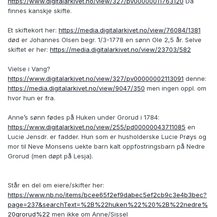
https://www.digitalarkivet.no/view/327/pv00000011763120
Da
finnes kanskje skifte.
Et skiftekort her:
https://media.digitalarkivet.no/view/76084/1381
død er Johannes Olsen begr. 1/3-1778 en sønn Ole 2,5 år. Selve
skiftet er her:
https://media.digitalarkivet.no/view/23703/582
Vielse i Vang?
https://www.digitalarkivet.no/view/327/pv00000002113091
denne:
https://media.digitalarkivet.no/view/9047/350
men ingen oppl. om
hvor hun er fra.
Anne’s sønn fødes på Huken under Grorud i 1784:
https://www.digitalarkivet.no/view/255/pd00000043711085
en
Lucie Jensdr. er fadder. Hun som er husholderske Lucie Prøys og
mor til Neve Monsens uekte barn kalt oppfostringsbarn på Nedre
Grorud (men døpt på Lesja).
Står en del om eiere/skifter her:
https://www.nb.no/items/bcee65f2ef9dabec5ef2cb9c3e4b3bec?
page=237&searchText=%2B%22huken%22%20%2B%22nedre%
20grorud%22
men ikke om Anne/Sissel