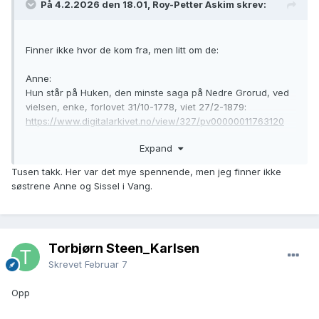
På 4.2.2026 den 18.01, Roy-Petter Askim skrev:
Finner ikke hvor de kom fra, men litt om de:
Anne:
Hun står på Huken, den minste saga på Nedre Grorud, ved
vielsen, enke, forlovet 31/10-1778, viet 27/2-1879:
https://www.digitalarkivet.no/view/327/pv00000011763120
Da finnes kanskje skifte.
Expand
Et skiftekort her:
Tusen takk. Her var det mye spennende, men jeg finner ikke
https://media.digitalarkivet.no/view/76084/1381
død er
søstrene Anne og Sissel i Vang.
Johannes Olsen begr. 1/3-1778 en sønn Ole 2,5 år. Selve
skiftet er her:
https://media.digitalarkivet.no/view/23703/582
Vielse i Vang?
Torbjørn Steen_Karlsen
https://www.digitalarkivet.no/view/327/pv00000002113091
denne:
https://media.digitalarkivet.no/view/9047/350
men
Skrevet
Februar 7
ingen oppl. om hvor hun er fra.
Opp
Anne’s sønn fødes på Huken under Grorud i 1784: