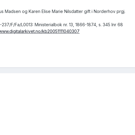
s Madsen og Karen Elise Marie Nilsdatter gift i Norderhov prgj.
7/F/Fa/L0013: Ministerialbok nr. 13, 1866-1874, s. 345 lnr 68
/www.digitalarkivet.no/kb20051111040307