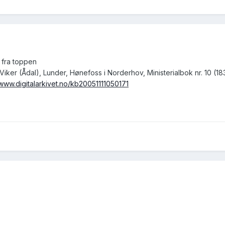
fra toppen
iker (Ådal), Lunder, Hønefoss i Norderhov, Ministerialbok nr. 10 (
/www.digitalarkivet.no/kb20051111050171