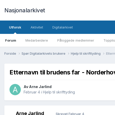
Nasjonalarkivet
Utforsk
Aktivitet
Digitalarkivet
Forum
Medarbeidere
Påloggede medlemmer
Topplis
Forside
Spør Digitalarkivets brukere
Hjelp til skrifttyding
Etter
Etternavn til brudens far - Norderhov
Av Arne Jarlind
Februar 4
i
Hjelp til skrifttyding
Arne Jarlind
Skrevet
Februar 4