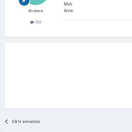
Mvh
Arne
Brukere
159
Gå til emneliste