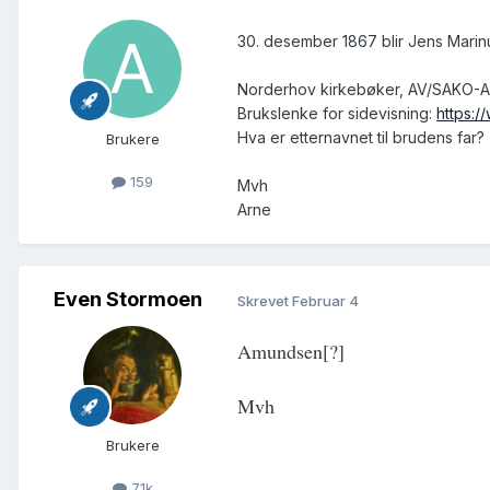
30. desember 1867 blir Jens Marinu
Norderhov kirkebøker, AV/SAKO-A-23
Brukslenke for sidevisning:
https:/
Hva er etternavnet til brudens far?
Brukere
159
Mvh
Arne
Even Stormoen
Skrevet
Februar 4
Amundsen[?]
Mvh
Brukere
7.1k