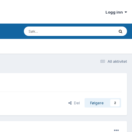
Logg inn
All aktivitet
Del
Følgere
2