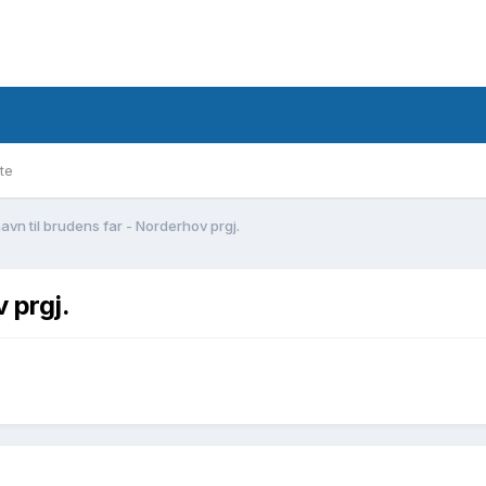
te
navn til brudens far - Norderhov prgj.
 prgj.