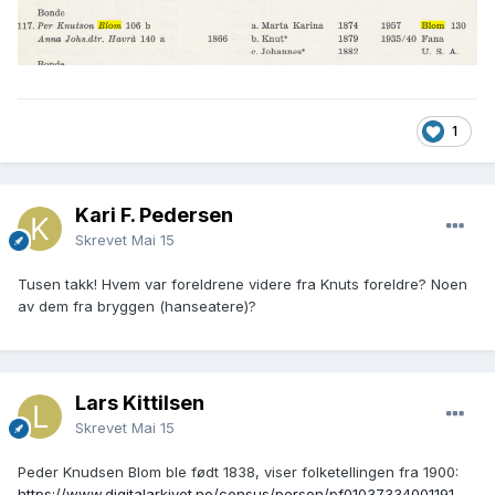
1
Kari F. Pedersen
Skrevet
Mai 15
Tusen takk! Hvem var foreldrene videre fra Knuts foreldre? Noen
av dem fra bryggen (hanseatere)?
Lars Kittilsen
Skrevet
Mai 15
Peder Knudsen Blom ble født 1838, viser folketellingen fra 1900:
https://www.digitalarkivet.no/census/person/pf01037334001191