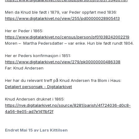
Men da Knud ble født i 1879, var Peder oppført med 1836:
https://www.digitalarkivet.no/view/255/pd00000028905413
Her er Peder i 1865:
https://www.digitalarkivet.no/census/person/pf01038242002219
Moren –
Martha Pedersdatter – var enke. Hun ble født rundt 1804.
Her er Peders konfirmasjon i 1851:
https://www.digitalarkivet.no/view/279/pk00000000486338
Far: Knud Andersen
Her har du relevant treff på Knud Andersen fra Blom i Haus:
Detaljert personsøk - Digitalarkivet
Knud Andersen druknet i 1865:
https://nye.digitalarkivet.no/source/8281/parish/4f724036-d0c8-
4a56-9e05-ad7e1411bf2f
Endret
Mai 15
av Lars Kittilsen