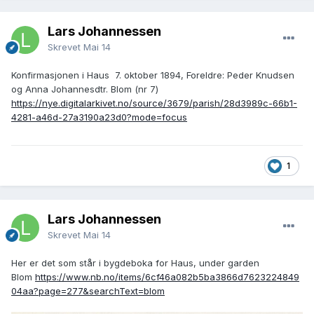
Lars Johannessen
Skrevet
Mai 14
Konfirmasjonen i Haus 7. oktober 1894, Foreldre: Peder Knudsen
og Anna Johannesdtr. Blom (nr 7)
https://nye.digitalarkivet.no/source/3679/parish/28d3989c-66b1-
4281-a46d-27a3190a23d0?mode=focus
1
Lars Johannessen
Skrevet
Mai 14
Her er det som står i bygdeboka for Haus, under garden
Blom
https://www.nb.no/items/6cf46a082b5ba3866d7623224849
04aa?page=277&searchText=blom