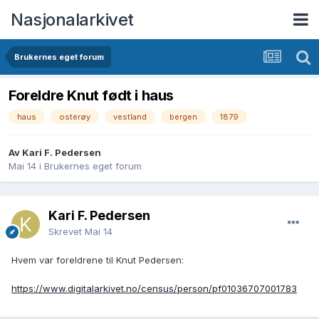
Nasjonalarkivet
Brukernes eget forum
Foreldre Knut født i haus
haus
osterøy
vestland
bergen
1879
Av Kari F. Pedersen
Mai 14
i
Brukernes eget forum
Kari F. Pedersen
Skrevet
Mai 14
Hvem var foreldrene til Knut Pedersen:
https://www.digitalarkivet.no/census/person/pf01036707001783