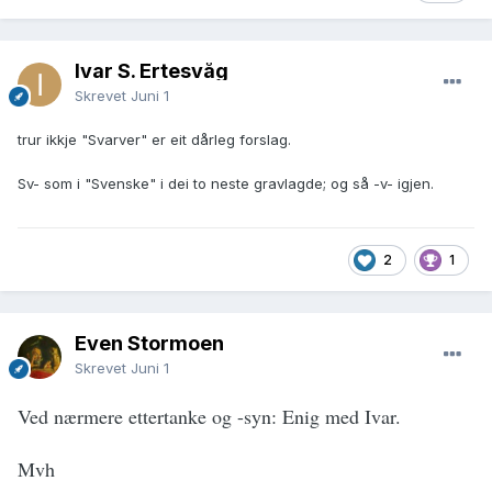
Ivar S. Ertesvåg
Skrevet
Juni 1
trur ikkje "Svarver" er eit dårleg forslag.
Sv- som i "Svenske" i dei to neste gravlagde; og så -v- igjen.
2
1
Even Stormoen
Skrevet
Juni 1
Ved nærmere ettertanke og -syn: Enig med Ivar.
Mvh