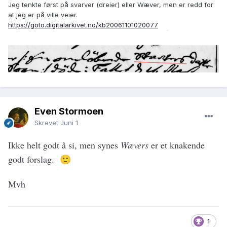
Jeg tenkte først på svarver (dreier) eller Wæver, men er redd for
at jeg er på ville veier.
https://goto.digitalarkivet.no/kb20061101020077
Even Stormoen
Skrevet
Juni 1
Ikke helt godt å si, men synes
Wævers
er et knakende
godt forslag.
🙂
Mvh
1