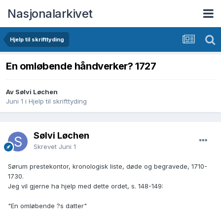
Nasjonalarkivet
Hjelp til skrifttyding
En omløbende håndverker? 1727
Av Sølvi Løchen
Juni 1
i
Hjelp til skrifttyding
Sølvi Løchen
Skrevet
Juni 1
Sørum prestekontor, kronologisk liste, døde og begravede, 1710-
1730.
Jeg vil gjerne ha hjelp med dette ordet, s. 148-149:
"En omløbende ?s datter"