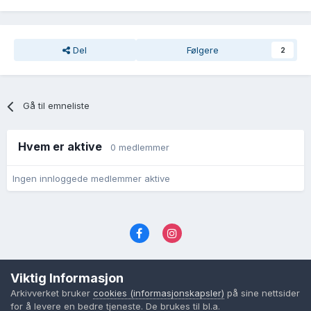
Del
Følgere
2
Gå til emneliste
Hvem er aktive
0 medlemmer
Ingen innloggede medlemmer aktive
Språk
Personvernvilkår
Kontakt oss
Viktig Informasjon
Cookies (informasjonskapsler)
Arkivverket bruker
cookies (informasjonskapsler)
på sine nettsider
Powered by Invision Community
for å levere en bedre tjeneste. De brukes til bl.a.