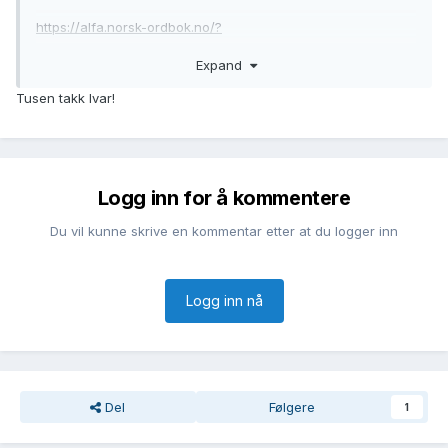
https://alfa.norsk-ordbok.no/?
men=noob&mc0=vno&mc1=ah&q=SJØLVFOS&but=sjølvfostri
Expand
ng&scope=e
Tusen takk Ivar!
Logg inn for å kommentere
Du vil kunne skrive en kommentar etter at du logger inn
Logg inn nå
Del
Følgere
1