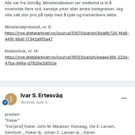
Alle var fra Vistvåg. Ministerialboken ser imidlertid ut til å
inneholde flere ord, kanskje yrker eller andre betegnelser. Jeg
ville satt stor pris på hjelp med å tyde og transkribere dette.
Ministerialprotokoll, nr. 8:
https://nye.digitalarkivet.no/source/51970/parish/6ea6b724-f4a8-
4416-96a1-17342a9f5a47
Klokkerbok, nr. 14:
https://nye.digitalarkivet.no/source/16551/parish/eaaee366-222e-
47ba-948a-d7826e2d002e
Ivar S. Ertesvåg
Skrevet
Juni 3
presten:
"Fisker"
"Ind.[erst] Fisker John M. Mikalsen Vistvaag, Ole E. Larsen,
Selvfostr. , Fisker ib, Johan C. Larsen ib. , Karen