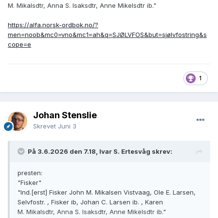
M. Mikalsdtr, Anna S. Isaksdtr, Anne Mikelsdtr ib."
https://alfa.norsk-ordbok.no/?
men=noob&mc0=vno&mc1=ah&q=SJØLVFOS&but=sjølvfostring&s
cope=e
1
Johan Stenslie
Skrevet
Juni 3
På 3.6.2026 den 7.18, Ivar S. Ertesvåg skrev:
presten:
"Fisker"
"Ind.[erst] Fisker John M. Mikalsen Vistvaag, Ole E. Larsen,
Selvfostr. , Fisker ib, Johan C. Larsen ib. , Karen
M. Mikalsdtr, Anna S. Isaksdtr, Anne Mikelsdtr ib."