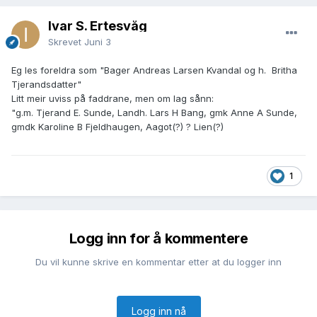
Ivar S. Ertesvåg
Skrevet
Juni 3
Eg les foreldra som "Bager Andreas Larsen Kvandal og h. Britha
Tjerandsdatter"
Litt meir uviss på faddrane, men om lag sånn:
"g.m. Tjerand E. Sunde, Landh. Lars H Bang, gmk Anne A Sunde,
gmdk Karoline B Fjeldhaugen, Aagot(?) ? Lien(?)
1
Logg inn for å kommentere
Du vil kunne skrive en kommentar etter at du logger inn
Logg inn nå