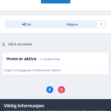
Del
Følgere
1
Gå til emneliste
Hvem er aktive
0 medlemmer
Ingen innloggede medlemmer aktive
Språk
Personvernvilkår
Kontakt oss
Viktig Informasjon
Cookies (informasjonskapsler)
Arkivverket bruker
cookies (informasjonskapsler)
på sine nettsider