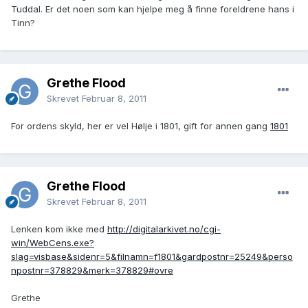
Tuddal. Er det noen som kan hjelpe meg å finne foreldrene hans i
Tinn?
Grethe Flood
Skrevet
Februar 8, 2011
For ordens skyld, her er vel Hølje i 1801, gift for annen gang
1801
Grethe Flood
Skrevet
Februar 8, 2011
Lenken kom ikke med
http://digitalarkivet.no/cgi-
win/WebCens.exe?
slag=visbase&sidenr=5&filnamn=f1801&gardpostnr=25249&perso
npostnr=378829&merk=378829#ovre
Grethe