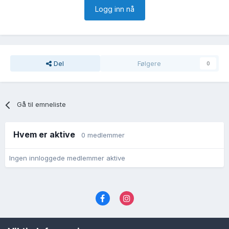
Logg inn nå
Del
Følgere
0
Gå til emneliste
Hvem er aktive
0 medlemmer
Ingen innloggede medlemmer aktive
Språk
Personvernvilkår
Kontakt oss