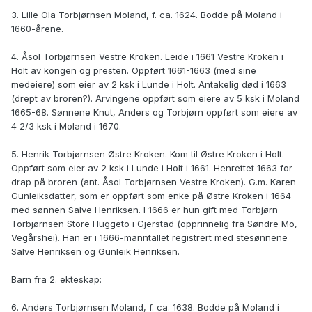
3. Lille Ola Torbjørnsen Moland, f. ca. 1624. Bodde på Moland i
1660-årene.
4. Åsol Torbjørnsen Vestre Kroken. Leide i 1661 Vestre Kroken i
Holt av kongen og presten. Oppført 1661-1663 (med sine
medeiere) som eier av 2 ksk i Lunde i Holt. Antakelig død i 1663
(drept av broren?). Arvingene oppført som eiere av 5 ksk i Moland
1665-68. Sønnene Knut, Anders og Torbjørn oppført som eiere av
4 2/3 ksk i Moland i 1670.
5. Henrik Torbjørnsen Østre Kroken. Kom til Østre Kroken i Holt.
Oppført som eier av 2 ksk i Lunde i Holt i 1661. Henrettet 1663 for
drap på broren (ant. Åsol Torbjørnsen Vestre Kroken). G.m. Karen
Gunleiksdatter, som er oppført som enke på Østre Kroken i 1664
med sønnen Salve Henriksen. I 1666 er hun gift med Torbjørn
Torbjørnsen Store Huggeto i Gjerstad (opprinnelig fra Søndre Mo,
Vegårshei). Han er i 1666-manntallet registrert med stesønnene
Salve Henriksen og Gunleik Henriksen.
Barn fra 2. ekteskap:
6. Anders Torbjørnsen Moland, f. ca. 1638. Bodde på Moland i