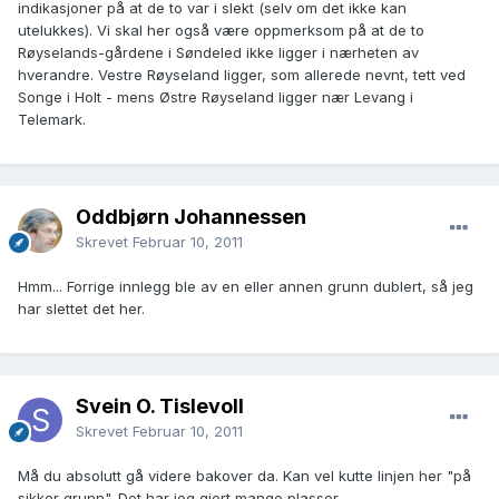
indikasjoner på at de to var i slekt (selv om det ikke kan
utelukkes). Vi skal her også være oppmerksom på at de to
Røyselands-gårdene i Søndeled ikke ligger i nærheten av
hverandre. Vestre Røyseland ligger, som allerede nevnt, tett ved
Songe i Holt - mens Østre Røyseland ligger nær Levang i
Telemark.
Oddbjørn Johannessen
Skrevet
Februar 10, 2011
Hmm... Forrige innlegg ble av en eller annen grunn dublert, så jeg
har slettet det her.
Svein O. Tislevoll
Skrevet
Februar 10, 2011
Må du absolutt gå videre bakover da. Kan vel kutte linjen her "på
sikker grunn". Det har jeg gjort mange plasser.