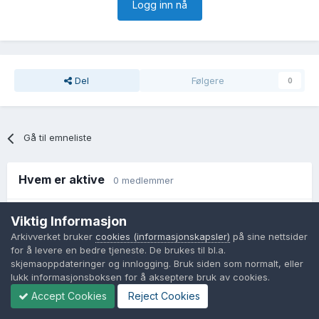
Logg inn nå
Del
Følgere
0
Gå til emneliste
Hvem er aktive
0 medlemmer
Ingen innloggede medlemmer aktive
Viktig Informasjon
Arkivverket bruker
cookies (informasjonskapsler)
på sine nettsider
for å levere en bedre tjeneste. De brukes til bl.a.
skjemaoppdateringer og innlogging. Bruk siden som normalt, eller
lukk informasjonsboksen for å akseptere bruk av cookies.
Accept Cookies
Reject Cookies
Språk
Personvernvilkår
Kontakt oss
Cookies (informasjonskapsler)