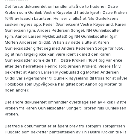
-------------
Det første dokumentet omhandler altså de to hudene i Østre
Kroken som Gunleik Vestre Røyseland hadde kjøpt i Østre Kroken
1649 av Isaach Lauritzen. Her ser vi altså at Nils Gunleiksens
søsken regnes opp: Peder (Gunleiksen) Vestre Røyseland, Karen
Gunleiksen (g.m. Anders Pedersen Songe), NN Gunleiksdatter
(g.m. Aanon Larsen Myklebustad) og NN Gunleiksdatter (g.m.
Morten Andersen Gliddi). Vi kan av dette slutte at Karen
Gunleiksdatter giftet seg med Anders Pedersen Songe før 1656,
og at hun følgelig ikke kan være identisk med den Karen
Gunleiksdatter som eide 1 h. i Østre Kroken i 1664 (og var enke
etter den henrettede Henrik Torbjørnsen Kroken). Videre får vi
bekreftet at Aanon Larsen Myklebustad og Morten Andersen
Gliddi var svigersønner til Gunleik Røyseland (til tross for at såvel
Holtsboka som Dypvågboka har giftet bort Aanon og Morten til
noen andre):
Det andre dokumentet omhandler overdragelsen av 4 ksk i Østre
Kroken fra Karen Gunleiksdatter Songe til broren Nils Gunleiksen
Kroken.
Det tredje dokumentet er et åpent brev frs Torbjørn Torbjørnsen
Huggeto som bekrefter pantsettelsen av 1 h i Østre Kroken til Nils