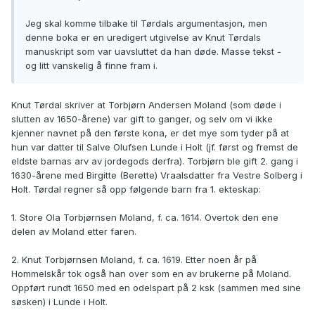
Jeg skal komme tilbake til Tørdals argumentasjon, men
denne boka er en uredigert utgivelse av Knut Tørdals
manuskript som var uavsluttet da han døde. Masse tekst -
og litt vanskelig å finne fram i.
Knut Tørdal skriver at Torbjørn Andersen Moland (som døde i
slutten av 1650-årene) var gift to ganger, og selv om vi ikke
kjenner navnet på den første kona, er det mye som tyder på at
hun var datter til Salve Olufsen Lunde i Holt (jf. først og fremst de
eldste barnas arv av jordegods derfra). Torbjørn ble gift 2. gang i
1630-årene med Birgitte (Berette) Vraalsdatter fra Vestre Solberg i
Holt. Tørdal regner så opp følgende barn fra 1. ekteskap:
1. Store Ola Torbjørnsen Moland, f. ca. 1614. Overtok den ene
delen av Moland etter faren.
2. Knut Torbjørnsen Moland, f. ca. 1619. Etter noen år på
Hommelskår tok også han over som en av brukerne på Moland.
Oppført rundt 1650 med en odelspart på 2 ksk (sammen med sine
søsken) i Lunde i Holt.