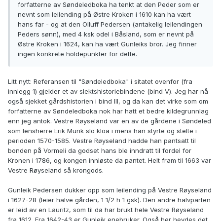
forfatterne av Søndeledboka ha tenkt at den Peder som er
nevnt som leilending på Østre Kroken i 1610 kan ha vært
hans far - og at den Olluff Pedersen (antakelig leilendingen
Peders sønn), med 4 ksk odel i Båsland, som er nevnt på
Østre Kroken i 1624, kan ha vært Gunleiks bror. Jeg finner
ingen konkrete holdepunkter for dette.
Litt nytt: Referansen til "Søndeledboka" i sitatet ovenfor (fra
innlegg 1) gjelder et av slektshistoriebindene (bind V). Jeg har nå
også sjekket gårdshistorien i bind III, og da kan det virke som om
forfatterne av Søndeledboka nok har hatt et bedre kildegrunnlag
enn jeg antok. Vestre Røyseland var en av de gårdene i Søndeled
som lensherre Erik Munk slo kloa i mens han styrte og stelte i
perioden 1570-1585. Vestre Røyseland hadde han pantsatt til
bonden på Vormeli da godset hans ble inndratt til fordel for
Kronen i 1786, og kongen innløste da pantet. Helt fram til 1663 var
Vestre Røyseland så krongods.
Gunleik Pedersen dukker opp som leilending på Vestre Røyseland
i 1627-28 (leier halve gården, 1 1/2 h 1 gsk). Den andre halvparten
er leid av en Lauritz, som til da har brukt hele Vestre Røyseland
fra 1612. Fra 1642-43 er Gunleik enebruker. Også her hevdes det