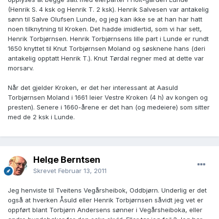
(Henrik S. 4 ksk og Henrik T. 2 ksk). Henrik Salvesen var antakelig
sønn til Salve Olufsen Lunde, og jeg kan ikke se at han har hatt
noen tilknytning til Kroken. Det hadde imidlertid, som vi har sett,
Henrik Torbjørnsen. Henrik Torbjørnsens lille part i Lunde er rundt
1650 knyttet til Knut Torbjørnsen Moland og søsknene hans (deri
antakelig opptatt Henrik T.). Knut Tørdal regner med at dette var
morsarv.
Når det gjelder Kroken, er det her interessant at Aasuld
Torbjørnsen Moland i 1661 leier Vestre Kroken (4 h) av kongen og
presten). Senere i 1660-årene er det han (og medeiere) som sitter
med de 2 ksk i Lunde.
Helge Berntsen
Skrevet
Februar 13, 2011
Jeg henviste til Tveitens Vegårsheibok, Oddbjørn. Underlig er det
også at hverken Åsuld eller Henrik Torbjørnsen såvidt jeg vet er
oppført blant Torbjørn Andersens sønner i Vegårsheiboka, eller