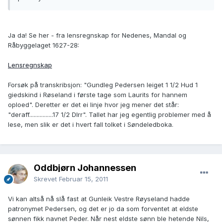
Ja da! Se her - fra lensregnskap for Nedenes, Mandal og
Råbyggelaget 1627-28:
Lensregnskap
Forsøk på transkribsjon: "Gundleg Pedersen leiget 1 1/2 Hud 1
giedskind i Røseland i første tage som Laurits for hannem
oploed". Deretter er det ei linje hvor jeg mener det står:
"deraff................17 1/2 Dlrr". Tallet har jeg egentlig problemer med å
lese, men slik er det i hvert fall tolket i Søndeledboka.
Oddbjørn Johannessen
Skrevet
Februar 15, 2011
Vi kan altså nå slå fast at Gunleik Vestre Røyseland hadde
patronymet Pedersen, og det er jo da som forventet at eldste
sønnen fikk navnet Peder. Når nest eldste sønn ble hetende Nils,