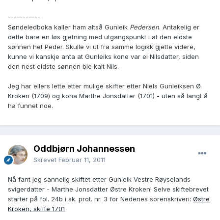
-----------
Søndeledboka kaller ham altså Gunleik
Pedersen
. Antakelig er
dette bare en løs gjetning med utgangspunkt i at den eldste
sønnen het Peder. Skulle vi ut fra samme logikk gjette videre,
kunne vi kanskje anta at Gunleiks kone var ei Nilsdatter, siden
den nest eldste sønnen ble kalt Nils.
Jeg har ellers lette etter mulige skifter etter Niels Gunleiksen Ø.
Kroken (1709) og kona Marthe Jonsdatter (1701) - uten så langt å
ha funnet noe.
Oddbjørn Johannessen
Skrevet
Februar 11, 2011
Nå fant jeg sannelig skiftet etter Gunleik Vestre Røyselands
svigerdatter - Marthe Jonsdatter Østre Kroken! Selve skiftebrevet
starter på fol. 24b i sk. prot. nr. 3 for Nedenes sorenskriveri:
Østre
Kroken, skifte 1701