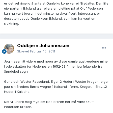
er det vel rimelig å anta at Gunleiks kone var ei Nilsdatter. Den lille
eierparten i Båsland gjør ellers en gjetting på at Oluf Pedersen
kan ha vært broren i det minste halvkvalifisert. Interessant er
dessuten Jacob Gunleiksen Båsland, som kan ha vært en
slektning.
Oddbjørn Johannessen
Skrevet
Februar 15, 2011
Jeg maser litt videre med noen av disse gamle aust-egdene mine.
I odelsskatten for Nedenes en 1652-53 finner jeg følgende fra
Søndeled sogn:
Gundlech Wester Røsseland, Eiger 2 Huder i Wester Krogen, eiger
paa sin Broders Børns wegne 1 Kalschd i forne. Krogen. - Ehr......2
Huder 1 Kalschd.
Det vil undre meg mye om ikke broren her må være Oluff
Pedersen Kroken.