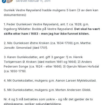
Skrevet
Februar 11, 2011
Gunleik Vestre Røyseland hadde muligens 5 barn (3 av dem kan
dokumenteres):
1. Peder Gunleksen Vestre Røyseland, ant. f. ca. 1628; g.m.
Ingeborg NNdatter. Bodde på Vestre Røyseland.
Det skal ha vært
skifte etter ham i 1683 - men jeg har ikke funnet kilden.
2. Nils Gunleksen Østre Kroken (ca. 1634-1709) g.m. Marthe
Jonsdtr. Simonstad (død 1701).
3. Karen Gunleksdatter, ant. gift 3 ganger: 1) m. Henrik
Torbjørnsen Ø. Kroken (død mellom 1661 og 1664); 2) Anders
Pedersen Songe (ca. 1624 - etter 1666); 3) Gjerulv Nilsen Hofsdal
(ca. 1650-1719).
4. NN Gunleksdatter, muligens g.m. Aanon Larsen Myklebustad.
5. NN Gunleksdatter, muligens g.m. Morten Andersen Gliddi.
Nr. 4 og 5 må betraktes som usikre - og når det gjelder de to
ekteskapene, spriker sekundærkildene.