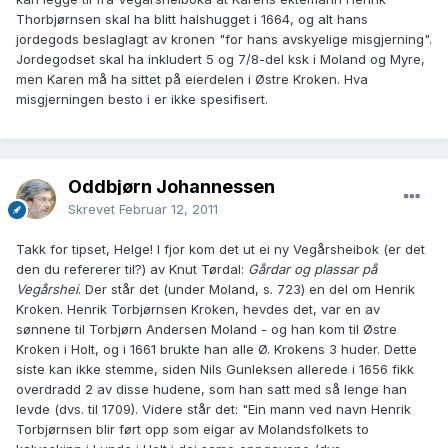
Thorbjørnsen skal ha blitt halshugget i 1664, og alt hans
jordegods beslaglagt av kronen "for hans avskyelige misgjerning".
Jordegodset skal ha inkludert 5 og 7/8-del ksk i Moland og Myre,
men Karen må ha sittet på eierdelen i Østre Kroken. Hva
misgjerningen besto i er ikke spesifisert.
Oddbjørn Johannessen
Skrevet
Februar 12, 2011
Takk for tipset, Helge! I fjor kom det ut ei ny Vegårsheibok (er det
den du refererer til?) av Knut Tørdal:
Gårdar og plassar på
Vegårshei
. Der står det (under Moland, s. 723) en del om Henrik
Kroken. Henrik Torbjørnsen Kroken, hevdes det, var en av
sønnene til Torbjørn Andersen Moland - og han kom til Østre
Kroken i Holt, og i 1661 brukte han alle Ø. Krokens 3 huder. Dette
siste kan ikke stemme, siden Nils Gunleksen allerede i 1656 fikk
overdradd 2 av disse hudene, som han satt med så lenge han
levde (dvs. til 1709). Videre står det: "Ein mann ved navn Henrik
Torbjørnsen blir ført opp som eigar av Molandsfolkets to