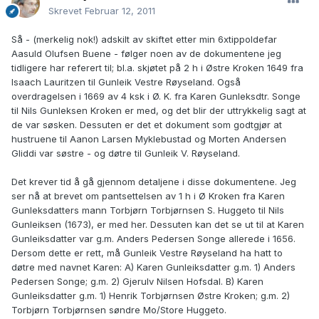
Skrevet
Februar 12, 2011
Så - (merkelig nok!) adskilt av skiftet etter min 6xtippoldefar
Aasuld Olufsen Buene - følger noen av de dokumentene jeg
tidligere har referert til; bl.a. skjøtet på 2 h i Østre Kroken 1649 fra
Isaach Lauritzen til Gunleik Vestre Røyseland. Også
overdragelsen i 1669 av 4 ksk i Ø. K. fra Karen Gunleksdtr. Songe
til Nils Gunleksen Kroken er med, og det blir der uttrykkelig sagt at
de var søsken. Dessuten er det et dokument som godtgjør at
hustruene til Aanon Larsen Myklebustad og Morten Andersen
Gliddi var søstre - og døtre til Gunleik V. Røyseland.
Det krever tid å gå gjennom detaljene i disse dokumentene. Jeg
ser nå at brevet om pantsettelsen av 1 h i Ø Kroken fra Karen
Gunleksdatters mann Torbjørn Torbjørnsen S. Huggeto til Nils
Gunleiksen (1673), er med her. Dessuten kan det se ut til at Karen
Gunleiksdatter var g.m. Anders Pedersen Songe allerede i 1656.
Dersom dette er rett, må Gunleik Vestre Røyseland ha hatt to
døtre med navnet Karen: A) Karen Gunleiksdatter g.m. 1) Anders
Pedersen Songe; g.m. 2) Gjerulv Nilsen Hofsdal. B) Karen
Gunleiksdatter g.m. 1) Henrik Torbjørnsen Østre Kroken; g.m. 2)
Torbjørn Torbjørnsen søndre Mo/Store Huggeto.