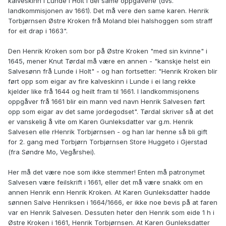
kalveskinn i Lunde i Holt i dei same oppgavene (dvs.
landkommisjonen av 1661). Det må vere den same karen. Henrik
Torbjørnsen Østre Kroken frå Moland blei halshoggen som straff
for eit drap i 1663".
Den Henrik Kroken som bor på Østre Kroken "med sin kvinne" i
1645, mener Knut Tørdal må være en annen - "kanskje helst ein
Salvesønn frå Lunde i Holt" - og han fortsetter: "Henrik Kroken blir
ført opp som eigar av fire kalveskinn i Lunde i ei lang rekke
kjelder like frå 1644 og heilt fram til 1661. I landkommisjonens
oppgåver frå 1661 blir ein mann ved navn Henrik Salvesen ført
opp som eigar av det same jordegodset". Tørdal skriver så at det
er vanskelig å vite om Karen Gunleksdatter var g.m. Henrik
Salvesen elle rHenrik Torbjørnsen - og han lar henne så bli gift
for 2. gang med Torbjørn Torbjørnsen Store Huggeto i Gjerstad
(fra Søndre Mo, Vegårshei).
Her må det være noe som ikke stemmer! Enten må patronymet
Salvesen være feilskrift i 1661, eller det må være snakk om en
annen Henrik enn Henrik Kroken. At Karen Gunleksdatter hadde
sønnen Salve Henriksen i 1664/1666, er ikke noe bevis på at faren
var en Henrik Salvesen. Dessuten heter den Henrik som eide 1 h i
Østre Kroken i 1661, Henrik Torbjørnsen. At Karen Gunleksdatter