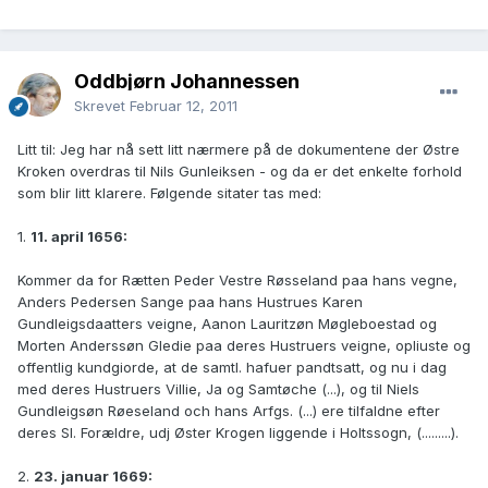
Oddbjørn Johannessen
Skrevet
Februar 12, 2011
Litt til: Jeg har nå sett litt nærmere på de dokumentene der Østre
Kroken overdras til Nils Gunleiksen - og da er det enkelte forhold
som blir litt klarere. Følgende sitater tas med:
1.
11. april 1656:
Kommer da for Rætten Peder Vestre Røsseland paa hans vegne,
Anders Pedersen Sange paa hans Hustrues Karen
Gundleigsdaatters veigne, Aanon Lauritzøn Møgleboestad og
Morten Anderssøn Gledie paa deres Hustruers veigne, opliuste og
offentlig kundgiorde, at de samtl. hafuer pandtsatt, og nu i dag
med deres Hustruers Villie, Ja og Samtøche (...), og til Niels
Gundleigsøn Røeseland och hans Arfgs. (...) ere tilfaldne efter
deres Sl. Forældre, udj Øster Krogen liggende i Holtssogn, (.........).
2.
23. januar 1669: