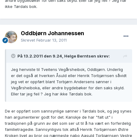
andre bygdebøker for den saks skyld. Eller tar jeg feil ? Jeg har
ikke Tørdals bok.
Oddbjørn Johannessen
Skrevet
Februar 13, 2011
På 13.2.2011 den 9.24, Helge Berntsen skrev:
Jeg henviste til Tveitens Vegårsheibok, Oddbjørn. Underlig
er det også at hverken Åsuld eller Henrik Torbjørnsen såvidt
jeg vet er oppført blant Torbjørn Andersens sønner i
Vegårsheiboka, eller andre bygdebøker for den saks skyld.
Eller tar jeg feil ? Jeg har ikke Tørdals bok.
De er oppført som sannsynlige sønner i Tørdals bok, og jeg synes
han argumenterer godt for det. Kanskje de har "falt ut" i
tradisjonen på grunn av det som ser ut til å ha vært en forferdelig
familietragedie. Sannsynligvis tok altså Henrik Torbjørnsen Østre
Kroken livet av bror og nærmeste nabo Aasuld Torbjørnsen Vestre