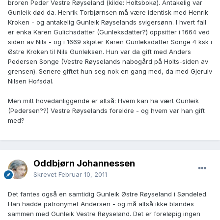
broren Peder Vestre Røyseland (kilde: Holtsboka). Antakelig var
Gunleik død da. Henrik Torbjørnsen må være identisk med Henrik
Kroken - og antakelig Gunleik Røyselands svigersønn. I hvert fall
er enka Karen Gulichsdatter (Gunleksdatter?) oppsitter i 1664 ved
siden av Nils - og i 1669 skjøter Karen Gunleksdatter Songe 4 ksk i
Østre Kroken til Nils Gunleksen. Hun var da gift med Anders
Pedersen Songe (Vestre Røyselands nabogård på Holts-siden av
grensen). Senere giftet hun seg nok en gang med, da med Gjerulv
Nilsen Hofsdal.
Men mitt hovedanliggende er altså: Hvem kan ha vært Gunleik
(Pedersen??) Vestre Røyselands foreldre - og hvem var han gift
med?
Oddbjørn Johannessen
Skrevet
Februar 10, 2011
Det fantes også en samtidig Gunleik Østre Røyseland i Søndeled.
Han hadde patronymet Andersen - og må altså ikke blandes
sammen med Gunleik Vestre Røyseland. Det er foreløpig ingen