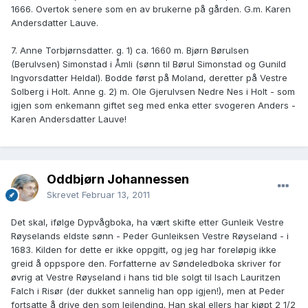
1666. Overtok senere som en av brukerne på gården. G.m. Karen
Andersdatter Lauve.
7. Anne Torbjørnsdatter. g. 1) ca. 1660 m. Bjørn Børulsen
(Berulvsen) Simonstad i Åmli (sønn til Børul Simonstad og Gunild
Ingvorsdatter Heldal). Bodde først på Moland, deretter på Vestre
Solberg i Holt. Anne g. 2) m. Ole Gjerulvsen Nedre Nes i Holt - som
igjen som enkemann giftet seg med enka etter svogeren Anders -
Karen Andersdatter Lauve!
Oddbjørn Johannessen
Skrevet
Februar 13, 2011
Det skal, ifølge Dypvågboka, ha vært skifte etter Gunleik Vestre
Røyselands eldste sønn - Peder Gunleiksen Vestre Røyseland - i
1683. Kilden for dette er ikke oppgitt, og jeg har foreløpig ikke
greid å oppspore den. Forfatterne av Søndeledboka skriver for
øvrig at Vestre Røyseland i hans tid ble solgt til Isach Lauritzen
Falch i Risør (der dukket sannelig han opp igjen!), men at Peder
fortsatte å drive den som leilending. Han skal ellers har kjøpt 2 1/2