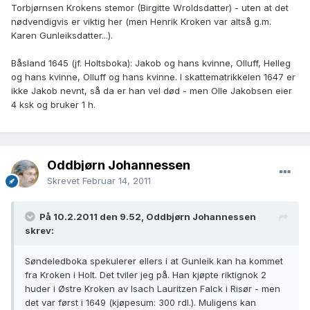
Torbjørnsen Krokens stemor (Birgitte Wroldsdatter) - uten at det
nødvendigvis er viktig her (men Henrik Kroken var altså g.m.
Karen Gunleiksdatter...).
Båsland 1645 (jf. Holtsboka): Jakob og hans kvinne, Olluff, Helleg
og hans kvinne, Olluff og hans kvinne. I skattematrikkelen 1647 er
ikke Jakob nevnt, så da er han vel død - men Olle Jakobsen eier
4 ksk og bruker 1 h.
Oddbjørn Johannessen
Skrevet
Februar 14, 2011
På 10.2.2011 den 9.52, Oddbjørn Johannessen
skrev:
Søndeledboka spekulerer ellers i at Gunleik kan ha kommet
fra Kroken i Holt. Det tviler jeg på. Han kjøpte riktignok 2
huder i Østre Kroken av Isach Lauritzen Falck i Risør - men
det var først i 1649 (kjøpesum: 300 rdl.). Muligens kan