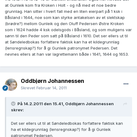
at Gunleik kom fra Kroken i Holt - og nå med et noe bedre
grunnlag. Han sitter i hvert fall med en liten eierpart på 1 ksk i
Båsland i 1644, noe som kan styrke antakelsen av et slektskap
(brødre?) mellom Gunleik og den Oluff Pedersen Østre Kroken
som i 1624 hadde 4 ksk odelsgods i Båsland, og som muligens var
sønn til den Peder som satt på Båsland i 1610. Det ser ellers ut til
at Søndeledbokas forfattere faktisk kan ha et kildegrunnlag
(lensregnskap?) for å gi Gunleik patronymet Pedersen. Det
nevnes ellers at han var lagrettemann både i 1641, 1644 og 1653.
Oddbjørn Johannessen
Skrevet
Februar 14, 2011
På 14.2.2011 den 15.41, Oddbjørn Johannessen
skrev:
Det ser ellers ut til at Søndeledbokas forfattere faktisk kan
ha et kildegrunnlag (lensregnskap?) for å gi Gunleik
patronymet Pedersen.