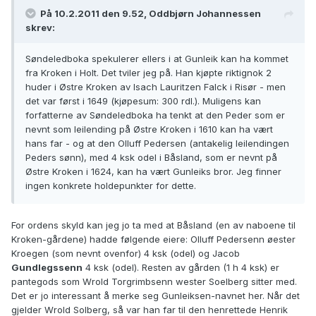
På 10.2.2011 den 9.52, Oddbjørn Johannessen
skrev:
Søndeledboka spekulerer ellers i at Gunleik kan ha kommet
fra Kroken i Holt. Det tviler jeg på. Han kjøpte riktignok 2
huder i Østre Kroken av Isach Lauritzen Falck i Risør - men
det var først i 1649 (kjøpesum: 300 rdl.). Muligens kan
forfatterne av Søndeledboka ha tenkt at den Peder som er
nevnt som leilending på Østre Kroken i 1610 kan ha vært
hans far - og at den Olluff Pedersen (antakelig leilendingen
Peders sønn), med 4 ksk odel i Båsland, som er nevnt på
Østre Kroken i 1624, kan ha vært Gunleiks bror. Jeg finner
ingen konkrete holdepunkter for dette.
For ordens skyld kan jeg jo ta med at Båsland (en av naboene til
Kroken-gårdene) hadde følgende eiere: Olluff Pedersenn øester
Kroegen (som nevnt ovenfor) 4 ksk (odel) og Jacob
Gundlegssenn
4 ksk (odel). Resten av gården (1 h 4 ksk) er
pantegods som Wrold Torgrimbsenn wester Soelberg sitter med.
Det er jo interessant å merke seg Gunleiksen-navnet her. Når det
gjelder Wrold Solberg, så var han far til den henrettede Henrik