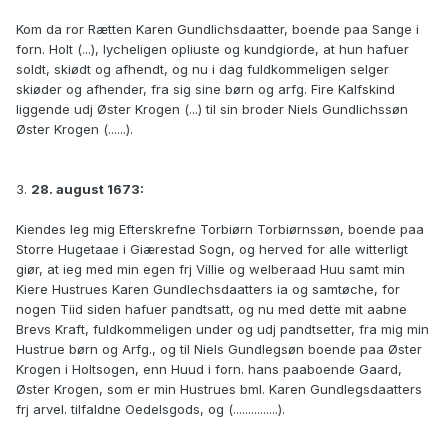
Kom da ror Rætten Karen Gundlichsdaatter, boende paa Sange i
forn. Holt (...), lycheligen opliuste og kundgiorde, at hun hafuer
soldt, skiødt og afhendt, og nu i dag fuldkommeligen selger
skiøder og afhender, fra sig sine børn og arfg. Fire Kalfskind
liggende udj Øster Krogen (...) til sin broder Niels Gundlichssøn
Øster Krogen (......).
3.
28. august 1673:
Kiendes Ieg mig Efterskrefne Torbiørn Torbiørnssøn, boende paa
Storre Hugetaae i Giærestad Sogn, og herved for alle witterligt
giør, at ieg med min egen frj Villie og welberaad Huu samt min
Kiere Hustrues Karen Gundlechsdaatters ia og samtøche, for
nogen Tiid siden hafuer pandtsatt, og nu med dette mit aabne
Brevs Kraft, fuldkommeligen under og udj pandtsetter, fra mig min
Hustrue børn og Arfg., og til Niels Gundlegsøn boende paa Øster
Krogen i Holtsogen, enn Huud i forn. hans paaboende Gaard,
Øster Krogen, som er min Hustrues bml. Karen Gundlegsdaatters
frj arvel. tilfaldne Oedelsgods, og (...............).