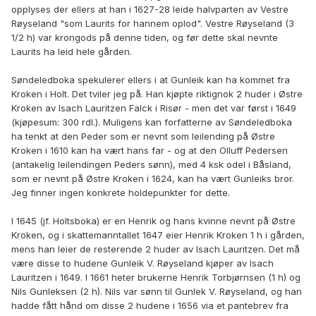
opplyses der ellers at han i 1627-28 leide halvparten av Vestre
Røyseland "som Laurits for hannem oplod". Vestre Røyseland (3
1/2 h) var krongods på denne tiden, og før dette skal nevnte
Laurits ha leid hele gården.
Søndeledboka spekulerer ellers i at Gunleik kan ha kommet fra
Kroken i Holt. Det tviler jeg på. Han kjøpte riktignok 2 huder i Østre
Kroken av Isach Lauritzen Falck i Risør - men det var først i 1649
(kjøpesum: 300 rdl.). Muligens kan forfatterne av Søndeledboka
ha tenkt at den Peder som er nevnt som leilending på Østre
Kroken i 1610 kan ha vært hans far - og at den Olluff Pedersen
(antakelig leilendingen Peders sønn), med 4 ksk odel i Båsland,
som er nevnt på Østre Kroken i 1624, kan ha vært Gunleiks bror.
Jeg finner ingen konkrete holdepunkter for dette.
I 1645 (jf. Holtsboka) er en Henrik og hans kvinne nevnt på Østre
Kroken, og i skattemanntallet 1647 eier Henrik Kroken 1 h i gården,
mens han leier de resterende 2 huder av Isach Lauritzen. Det må
være disse to hudene Gunleik V. Røyseland kjøper av Isach
Lauritzen i 1649. I 1661 heter brukerne Henrik Torbjørnsen (1 h) og
Nils Gunleksen (2 h). Nils var sønn til Gunlek V. Røyseland, og han
hadde fått hånd om disse 2 hudene i 1656 via et pantebrev fra