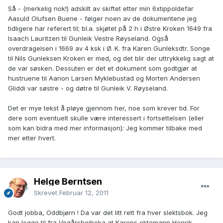
Så - (merkelig nok!) adskilt av skiftet etter min 6xtippoldefar
Aasuld Olufsen Buene - følger noen av de dokumentene jeg
tidligere har referert til; bl.a. skjøtet på 2 h i Østre Kroken 1649 fra
Isaach Lauritzen til Gunleik Vestre Røyseland. Også
overdragelsen i 1669 av 4 ksk i Ø. K. fra Karen Gunleksdtr. Songe
til Nils Gunleksen Kroken er med, og det blir der uttrykkelig sagt at
de var søsken. Dessuten er det et dokument som godtgjør at
hustruene til Aanon Larsen Myklebustad og Morten Andersen
Gliddi var søstre - og døtre til Gunleik V. Røyseland.
Det er mye tekst å pløye gjennom her, noe som krever tid. For
dere som eventuelt skulle være interessert i fortsettelsen (eller
som kan bidra med mer informasjon): Jeg kommer tilbake med
mer etter hvert.
Helge Berntsen
Skrevet
Februar 12, 2011
Godt jobba, Oddbjørn ! Da var det litt rett fra hver slektsbok. Jeg
kan legge til fra Vegårsheiboka at Karens ektemann Henrik