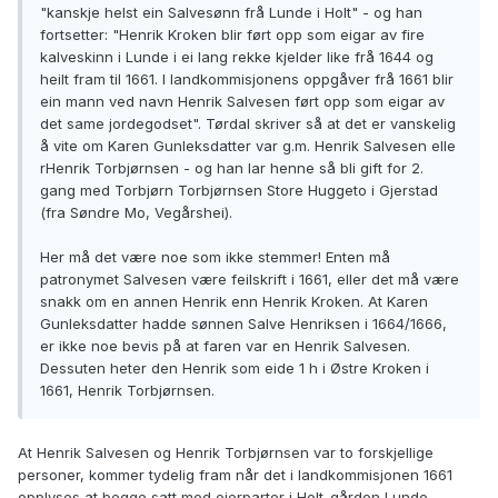
"kanskje helst ein Salvesønn frå Lunde i Holt" - og han
fortsetter: "Henrik Kroken blir ført opp som eigar av fire
kalveskinn i Lunde i ei lang rekke kjelder like frå 1644 og
heilt fram til 1661. I landkommisjonens oppgåver frå 1661 blir
ein mann ved navn Henrik Salvesen ført opp som eigar av
det same jordegodset". Tørdal skriver så at det er vanskelig
å vite om Karen Gunleksdatter var g.m. Henrik Salvesen elle
rHenrik Torbjørnsen - og han lar henne så bli gift for 2.
gang med Torbjørn Torbjørnsen Store Huggeto i Gjerstad
(fra Søndre Mo, Vegårshei).
Her må det være noe som ikke stemmer! Enten må
patronymet Salvesen være feilskrift i 1661, eller det må være
snakk om en annen Henrik enn Henrik Kroken. At Karen
Gunleksdatter hadde sønnen Salve Henriksen i 1664/1666,
er ikke noe bevis på at faren var en Henrik Salvesen.
Dessuten heter den Henrik som eide 1 h i Østre Kroken i
1661, Henrik Torbjørnsen.
At Henrik Salvesen og Henrik Torbjørnsen var to forskjellige
personer, kommer tydelig fram når det i landkommisjonen 1661
opplyses at begge satt med eierparter i Holt-gården Lunde