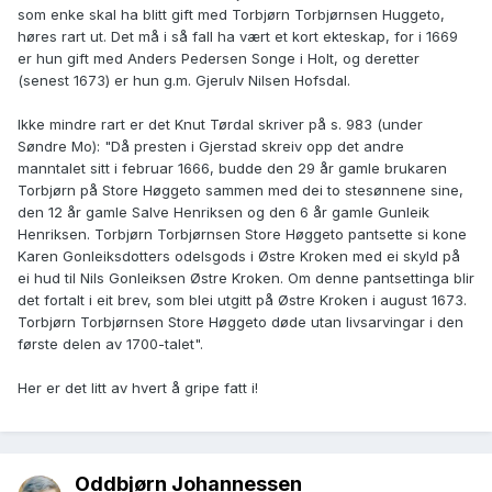
som enke skal ha blitt gift med Torbjørn Torbjørnsen Huggeto,
høres rart ut. Det må i så fall ha vært et kort ekteskap, for i 1669
er hun gift med Anders Pedersen Songe i Holt, og deretter
(senest 1673) er hun g.m. Gjerulv Nilsen Hofsdal.
Ikke mindre rart er det Knut Tørdal skriver på s. 983 (under
Søndre Mo): "Då presten i Gjerstad skreiv opp det andre
manntalet sitt i februar 1666, budde den 29 år gamle brukaren
Torbjørn på Store Høggeto sammen med dei to stesønnene sine,
den 12 år gamle Salve Henriksen og den 6 år gamle Gunleik
Henriksen. Torbjørn Torbjørnsen Store Høggeto pantsette si kone
Karen Gonleiksdotters odelsgods i Østre Kroken med ei skyld på
ei hud til Nils Gonleiksen Østre Kroken. Om denne pantsettinga blir
det fortalt i eit brev, som blei utgitt på Østre Kroken i august 1673.
Torbjørn Torbjørnsen Store Høggeto døde utan livsarvingar i den
første delen av 1700-talet".
Her er det litt av hvert å gripe fatt i!
Oddbjørn Johannessen