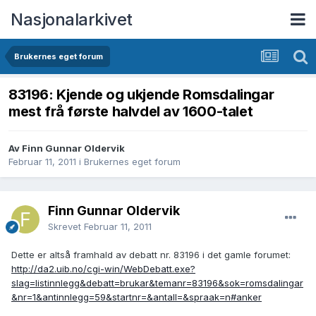
Nasjonalarkivet
Brukernes eget forum
83196: Kjende og ukjende Romsdalingar
mest frå første halvdel av 1600-talet
Av Finn Gunnar Oldervik
Februar 11, 2011
i
Brukernes eget forum
Finn Gunnar Oldervik
Skrevet
Februar 11, 2011
Dette er altså framhald av debatt nr. 83196 i det gamle forumet:
http://da2.uib.no/cgi-win/WebDebatt.exe?
slag=listinnlegg&debatt=brukar&temanr=83196&sok=romsdalingar
&nr=1&antinnlegg=59&startnr=&antall=&spraak=n#anker