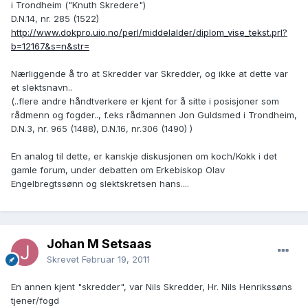
i Trondheim ("Knuth Skredere")
D.N.14, nr. 285 (1522)
http://www.dokpro.uio.no/perl/middelalder/diplom_vise_tekst.prl?
b=12167&s=n&str=
Nærliggende å tro at Skredder var Skredder, og ikke at dette var
et slektsnavn..
(..flere andre håndtverkere er kjent for å sitte i posisjoner som
rådmenn og fogder.., f.eks rådmannen Jon Guldsmed i Trondheim,
D.N.3, nr. 965 (1488), D.N.16, nr.306 (1490) )
En analog til dette, er kanskje diskusjonen om koch/Kokk i det
gamle forum, under debatten om Erkebiskop Olav
Engelbregtssønn og slektskretsen hans....
Johan M Setsaas
Skrevet
Februar 19, 2011
En annen kjent "skredder", var Nils Skredder, Hr. Nils Henrikssøns
tjener/fogd