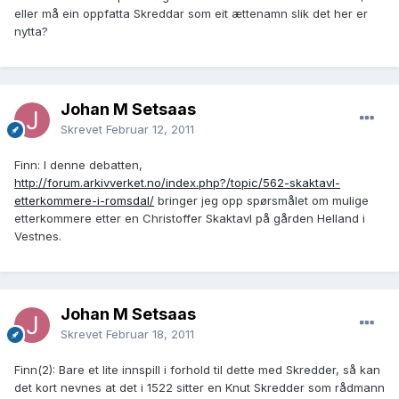
eller må ein oppfatta Skreddar som eit ættenamn slik det her er
nytta?
Johan M Setsaas
Skrevet
Februar 12, 2011
Finn: I denne debatten,
http://forum.arkivverket.no/index.php?/topic/562-skaktavl-
etterkommere-i-romsdal/
bringer jeg opp spørsmålet om mulige
etterkommere etter en Christoffer Skaktavl på gården Helland i
Vestnes.
Johan M Setsaas
Skrevet
Februar 18, 2011
Finn(2): Bare et lite innspill i forhold til dette med Skredder, så kan
det kort nevnes at det i 1522 sitter en Knut Skredder som rådmann