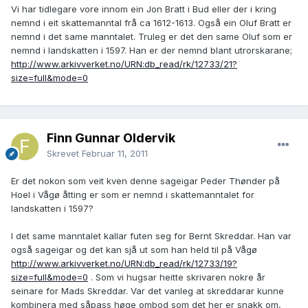
Vi har tidlegare vore innom ein Jon Bratt i Bud eller der i kring
nemnd i eit skattemanntal frå ca 1612-1613. Også ein Oluf Bratt er
nemnd i det same manntalet. Truleg er det den same Oluf som er
nemnd i landskatten i 1597. Han er der nemnd blant utrorskarane;
http://www.arkivverket.no/URN:db_read/rk/12733/21?
size=full&mode=0
Finn Gunnar Oldervik
Skrevet
Februar 11, 2011
Er det nokon som veit kven denne sageigar Peder Thønder på
Hoel i Vågø åtting er som er nemnd i skattemanntalet for
landskatten i 1597?
I det same manntalet kallar futen seg for Bernt Skreddar. Han var
også sageigar og det kan sjå ut som han held til på Vågø
http://www.arkivverket.no/URN:db_read/rk/12733/19?
size=full&mode=0
. Som vi hugsar heitte skrivaren nokre år
seinare for Mads Skreddar. Var det vanleg at skreddarar kunne
kombinera med såpass høge ombod som det her er snakk om,