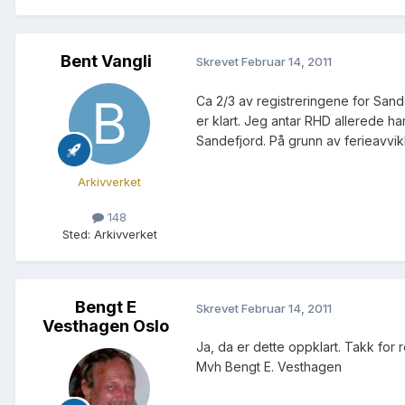
Bent Vangli
Skrevet
Februar 14, 2011
Ca 2/3 av registreringene for Sand
er klart. Jeg antar RHD allerede har
Sandefjord. På grunn av ferieavvikl
Arkivverket
148
Sted
:
Arkivverket
Bengt E
Skrevet
Februar 14, 2011
Vesthagen Oslo
Ja, da er dette oppklart. Takk for 
Mvh Bengt E. Vesthagen