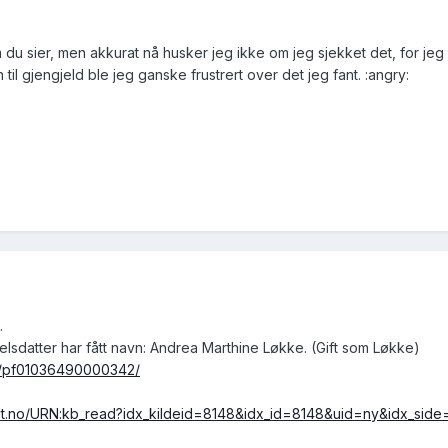
 du sier, men akkurat nå husker jeg ikke om jeg sjekket det, for je
il gjengjeld ble jeg ganske frustrert over det jeg fant. :angry:
.
sdatter har fått navn: Andrea Marthine Løkke. (Gift som Løkke)
son/pf01036490000342/
ket.no/URN:kb_read?idx_kildeid=8148&idx_id=8148&uid=ny&idx_side