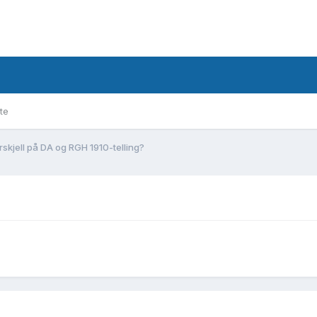
te
rskjell på DA og RGH 1910-telling?