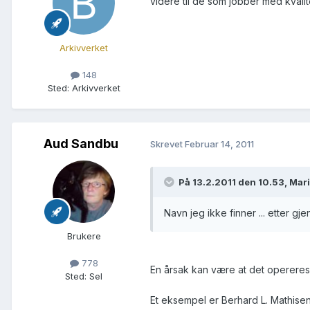
videre til de som jobber med kvalit
Arkivverket
148
Sted
:
Arkivverket
Aud Sandbu
Skrevet
Februar 14, 2011
På 13.2.2011 den 10.53, Mari
Navn jeg ikke finner ... etter gje
Brukere
778
En årsak kan være at det opereres
Sted
:
Sel
Et eksempel er Berhard L. Mathise