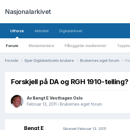
Nasjonalarkivet
Utforsk
Aktivitet
Digitalarkivet
Forum
Medarbeidere
Påloggede medlemmer
Topplis
Forside
Spør Digitalarkivets brukere
Brukernes eget forum
Fo
Forskjell på DA og RGH 1910-telling?
Av Bengt E Vesthagen Oslo
Februar 13, 2011
i
Brukernes eget forum
Bengt E
Skrevet
Februar 13, 2011