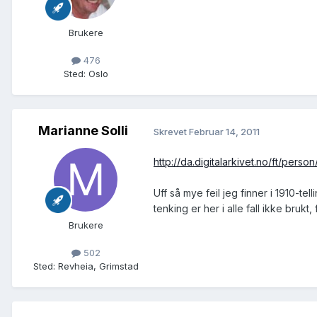
Brukere
476
Sted
:
Oslo
Marianne Solli
Skrevet
Februar 14, 2011
http://da.digitalarkivet.no/ft/pers
Uff så mye feil jeg finner i 1910-te
tenking er her i alle fall ikke bruk
Brukere
502
Sted
:
Revheia, Grimstad