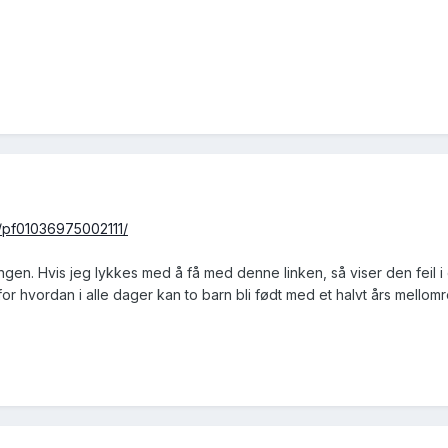
on/pf01036975002111/
llingen. Hvis jeg lykkes med å få med denne linken, så viser den feil i 
t, for hvordan i alle dager kan to barn bli født med et halvt års mello