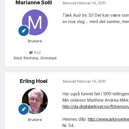
Marianne Solli
Skrevet
Februar 14, 2011
Takk Aud (nr. 5)! Det kan være som
av noe slag ... med det samme, men t
Brukere
502
Sted
:
Revheia, Grimstad
Erling Hoel
Skrevet
Februar 14, 2011
Har også funnet feil i 1910-tellingen
Min oldemor Marthine Andrea Mikkel
http://da.digitalarkivet.no/ft/per
Hennes dåp:
http://www.arkivver
Brukere
Nr. 54.