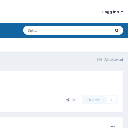
Logg inn
All aktivitet
Del
Følgere
0