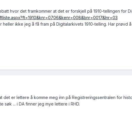
batt hvor det framkommer at det er forskjell på 1910-tellingen for Di
ger/ftliste.aspx?ft=1910&knr=0706&kenr=008&bnr=0017&lnr=03
heller ikke jeg å få fram på Digitalarkivets 1910-telling. Har prøvd å
t det er lettere å komme meg inn på Registreringssentralen for histor
te søk ... i DA finner jeg mye lettere i RHD.