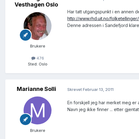
Vesthagen Oslo
Har tatt utgangspunkt i en annen de
http://www.rhd.uit.no/folketellin
Denne adressen i Sandefjord klarer 
Brukere
476
Sted
:
Oslo
Marianne Solli
Skrevet
Februar 13, 2011
En forskjell jeg har merket meg er a
Navn jeg ikke finner ... etter gjentat
Brukere