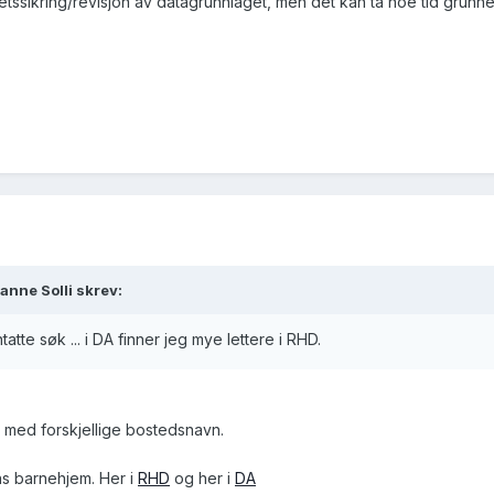
etssikring/revisjon av datagrunnlaget, men det kan ta noe tid grunnet
anne Solli skrev:
ntatte søk ... i DA finner jeg mye lettere i RHD.
 med forskjellige bostedsnavn.
ns barnehjem. Her i
RHD
og her i
DA