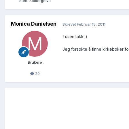
Sted
:
Solbergelva
Monica Danielsen
Skrevet
Februar 15, 2011
Tusen takk :)
Jeg forsøkte å finne kirkebøker for
Brukere
20