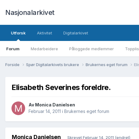
Nasjonalarkivet
Utforsk
Aktivitet
Digitalarkivet
Forum
Medarbeidere
Påloggede medlemmer
Topplis
Forside
Spør Digitalarkivets brukere
Brukernes eget forum
El
Elisabeth Severines foreldre.
Av Monica Danielsen
Februar 14, 2011
i
Brukernes eget forum
Monica Danielsen
Skrevet
Februar 14, 2011
(endret)