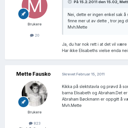
På 15.2.2011 den 15.02, Met
Nei, dette er ingen enkel sak å
finne mer ut av dette , tror jeg
Brukere
Mvh.Mette
20
Ja, du har nok rett i at det vil være 
Har ikke Elisabeths vielse enda nei,
Mette Fausko
Skrevet
Februar 15, 2011
Kikka på slektstavla og prøvd å sor
barna Elisabeth og Abraham.Det er d
Abraham Bøckmann er oppgitt å vær
Mvh.Mette
Brukere
823