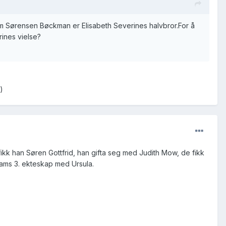
aham Sørensen Bøckman er Elisabeth Severines halvbror.For å
rines vielse?
)
fikk han Søren Gottfrid, han gifta seg med Judith Mow, de fikk
ahams 3. ekteskap med Ursula.