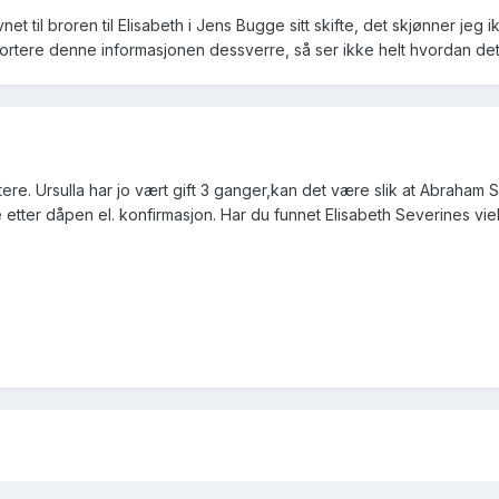
til broren til Elisabeth i Jens Bugge sitt skifte, det skjønner jeg ik
sortere denne informasjonen dessverre, så ser ikke helt hvordan d
tere. Ursulla har jo vært gift 3 ganger,kan det være slik at Abraha
te etter dåpen el. konfirmasjon. Har du funnet Elisabeth Severines vie