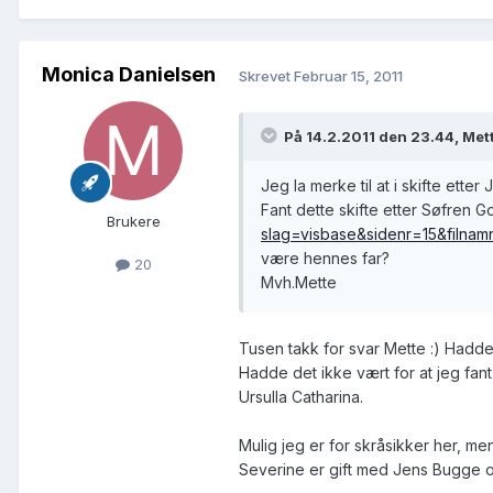
Monica Danielsen
Skrevet
Februar 15, 2011
På 14.2.2011 den 23.44, Met
Jeg la merke til at i skifte et
Fant dette skifte etter Søfren 
Brukere
slag=visbase&sidenr=15&filn
være hennes far?
20
Mvh.Mette
Tusen takk for svar Mette :) Hadde 
Hadde det ikke vært for at jeg fan
Ursulla Catharina.
Mulig jeg er for skråsikker her, men 
Severine er gift med Jens Bugge o