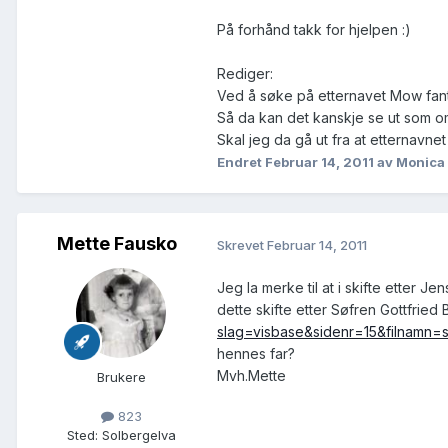
På forhånd takk for hjelpen :)
Rediger:
Ved å søke på etternavet Mow fan
Så da kan det kanskje se ut som o
Skal jeg da gå ut fra at etternavne
Endret
Februar 14, 2011
av Monica
Mette Fausko
Skrevet
Februar 14, 2011
Jeg la merke til at i skifte etter
dette skifte etter Søfren Gottfrie
slag=visbase&sidenr=15&filnamn
hennes far?
Mvh.Mette
Brukere
823
Sted
:
Solbergelva