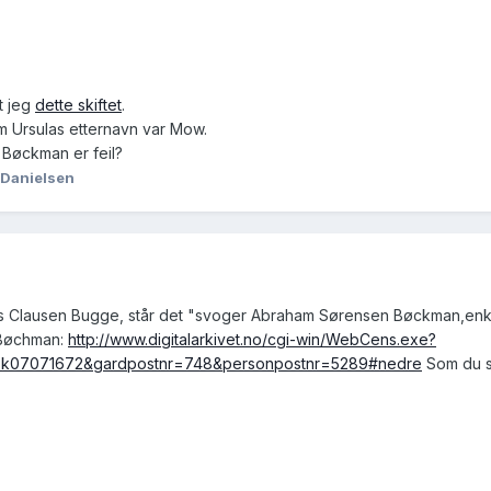
t jeg
dette skiftet
.
m Ursulas etternavn var Mow.
t Bøckman er feil?
 Danielsen
 Jens Clausen Bugge, står det "svoger Abraham Sørensen Bøckman,enken
d Bøchman:
http://www.digitalarkivet.no/cgi-win/WebCens.exe?
=sk07071672&gardpostnr=748&personpostnr=5289#nedre
Som du se