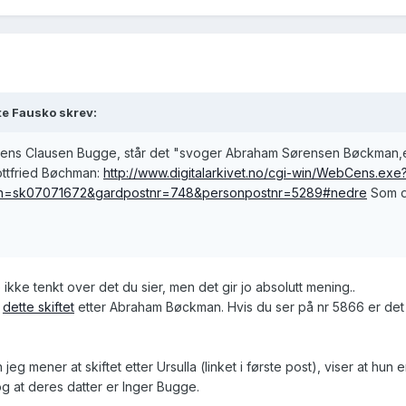
te Fausko skrev:
ter Jens Clausen Bugge, står det "svoger Abraham Sørensen Bøckman,e
Gottfried Bøchman:
http://www.digitalarkivet.no/cgi-win/WebCens.exe
amn=sk07071672&gardpostnr=748&personpostnr=5289#nedre
Som du
ikke tenkt over det du sier, men det gir jo absolutt mening..
t
dette skiftet
etter Abraham Bøckman. Hvis du ser på nr 5866 er det
jeg mener at skiftet etter Ursulla (linket i første post), viser at hun e
g at deres datter er Inger Bugge.