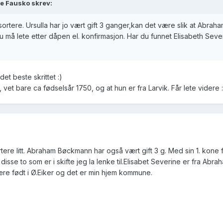
te Fausko skrev:
 sortere. Ursulla har jo vært gift 3 ganger,kan det være slik at Abr
 du må lete etter dåpen el. konfirmasjon. Har du funnet Elisabeth Seve
det beste skrittet :)
 vet bare ca fødselsår 1750, og at hun er fra Larvik. Får lete videre :
tere litt. Abraham Bøckmann har også vært gift 3 g. Med sin 1. kone 
isse to som er i skifte jeg la lenke til.Elisabet Severine er fra Abr
e født i Ø.Eiker og det er min hjem kommune.