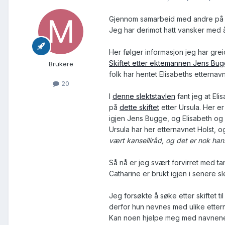
Gjennom samarbeid med andre på slek
Jeg har derimot hatt vansker med 
Her følger informasjon jeg har greid
Skiftet etter ektemannen Jens Bu
Brukere
folk har hentet Elisabeths etternav
20
I
denne slektstavlen
fant jeg at Eli
på
dette skiftet
etter Ursula. Her er
igjen Jens Bugge, og Elisabeth og J
Ursula har her etternavnet Holst, 
vært kanselliråd, og det er nok h
Så nå er jeg svært forvirret med ta
Catharine er brukt igjen i senere s
Jeg forsøkte å søke etter skiftet 
derfor hun nevnes med ulike etter
Kan noen hjelpe meg med navnene t