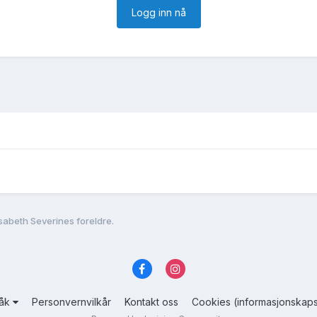
Logg inn nå
isabeth Severines foreldre.
råk
Personvernvilkår
Kontakt oss
Cookies (informasjonskaps