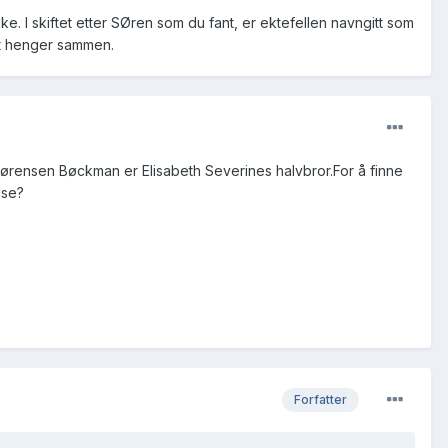
ke. I skiftet etter SØren som du fant, er ektefellen navngitt som
et henger sammen.
m Sørensen Bøckman er Elisabeth Severines halvbror.For å finne
lse?
Forfatter