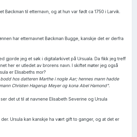
 Bøckman til etternavn, og at hun var født ca 1750 i Larvik.
 sønnen har etternavnet Bøckman Bugge, kanskje det er derfra
jorde jeg et søk i digitalarkivet på Ursuala. Da fikk jeg treff
net her er utledet av brorens navn. I skiftet møter jeg også
rsula er Elisabeths mor?
 bodd hos datteren Marthe i nogle Aar; hennes mann hadde
kjøpmann Christen Hagerup Meyer og kona Abel Hamond".
 ser det ut til at navnene Elisabeth Severine og Ursula
er. Ursula kan kanskje ha vært gift to ganger, og at det er