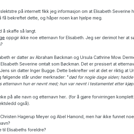
tstre på internett fikk jeg informasjon om at Elisabeth Severine het
å få bekreftet dette, og håper noen kan hjelpe meg.
 å skaffe så langt.
gge
oppgir ikke noe etternavn for Elisabeth. Jeg ser derimot her at
n?
sabeth er datter av Abraham Bøckman og Ursula Cathrine Mow. Dermed g
 Elisabeth Severine omtalt som Bøckman. Det er presisert at etternav
ens sin datter Inger Bugge. Dette bekrefter vel at det er riktig at U
og følgende står under merknader: "
død for nogle dage siden; hadde
ans etternavn hun er nevnt med; hun var nevnt i testamentet etter 
nke på alle navn og etternavn her.. (for å gjøre forvirringen komplett
lektsledd også).
til Christen Hagerup Meyer og Abel Hamond, men har ikke funnet noe d
navn?
il Elisabeths foreldre?