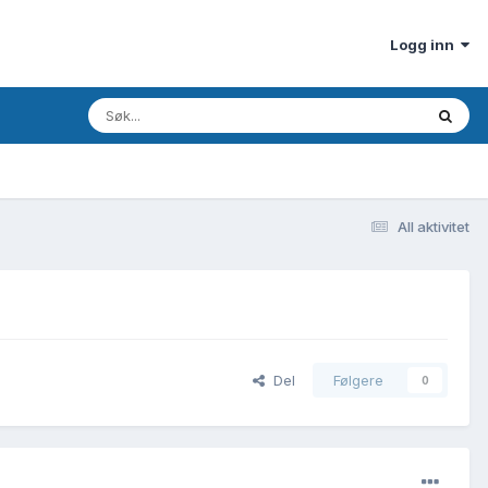
Logg inn
All aktivitet
Del
Følgere
0