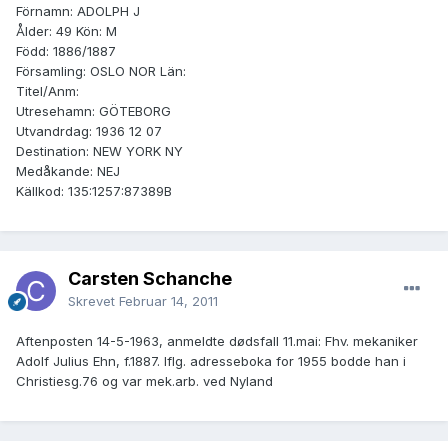
Förnamn: ADOLPH J
Ålder: 49 Kön: M
Född: 1886/1887
Församling: OSLO NOR Län:
Titel/Anm:
Utresehamn: GÖTEBORG
Utvandrdag: 1936 12 07
Destination: NEW YORK NY
Medåkande: NEJ
Källkod: 135:1257:87389B
Carsten Schanche
Skrevet
Februar 14, 2011
Aftenposten 14-5-1963, anmeldte dødsfall 11.mai: Fhv. mekaniker
Adolf Julius Ehn, f.1887. Iflg. adresseboka for 1955 bodde han i
Christiesg.76 og var mek.arb. ved Nyland