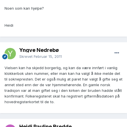
Noen som kan hjelpe?
Heidi
Yngve Nedrebø
Skrevet
Februar 15, 2011
Vielsen kan ha skjedd borgerlig, og kan da være innført i vanlig
klokkerbok uten nummer, eller man kan ha valgt å ikke melde det
til soknepresten. Det er også mulig at paret har valgt å gifte seg et
annet sted enn der de var hjemmehørende. En gamle norsk
tradisjon var at man giftet seg i den kirken der bruden hadde stått
konfirmant. Folkeregisteret skal ha registrert giftermålsdatoen på
hovedregisterkortet til de to.
Heidi Pauline Bredde