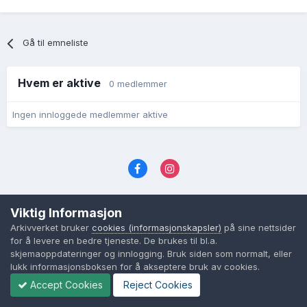
Gå til emneliste
Hvem er aktive
0 medlemmer
Ingen innloggede medlemmer aktive
Språk
Personvernvilkår
Kontakt oss
Viktig Informasjon
Cookies (informasjonskapsler)
Arkivverket bruker
cookies (informasjonskapsler)
på sine nettsider
Powered by Invision Community
for å levere en bedre tjeneste. De brukes til bl.a.
skjemaoppdateringer og innlogging. Bruk siden som normalt, eller
lukk informasjonsboksen for å akseptere bruk av cookies.
Accept Cookies
Reject Cookies