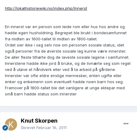
http://lokalhistoriewiki.no/index.php/Innerst
En innerst var en person som leide rom eller hus hos andre og
hadde egen husholdning. Begrepet ble brukt i bondesamfunnet
fra midten av 1600-tallet til midten av 1800-tallet.
Ordet sier ikke i seg selv noe om personen sosiale status, idet
også personer fra de øverste sosiale lag kunne være innerster.
De aller fleste tilhørte dog de laveste sosiale lagene i samfunnet.
Innerstene hadde ikke jord å bruke, og de livnærte seg som regel
ved å utøve et håndverk eller ved å ta arbeid på gårdene.
Innerster var ofte eldre enslige mennesker, enten ugifte eller
enker og enkemenn som eventuelt hadde noen barn hos seg.
Framover på 1800-tallet ble det vanligere at unge ektepar med
små barn hadde status som innerster
Knut Skorpen
Skrevet
Februar 16, 2011