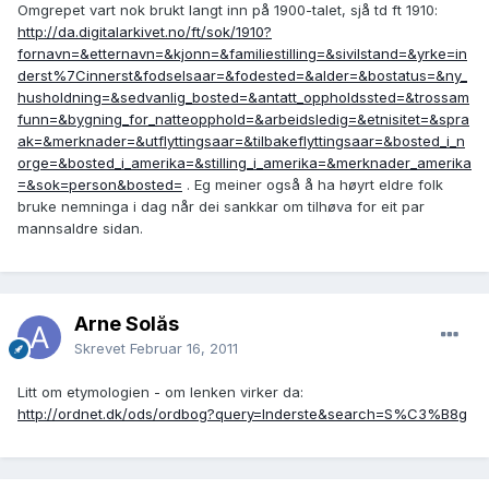
Omgrepet vart nok brukt langt inn på 1900-talet, sjå td ft 1910:
http://da.digitalarkivet.no/ft/sok/1910?
fornavn=&etternavn=&kjonn=&familiestilling=&sivilstand=&yrke=in
derst%7Cinnerst&fodselsaar=&fodested=&alder=&bostatus=&ny_
husholdning=&sedvanlig_bosted=&antatt_oppholdssted=&trossam
funn=&bygning_for_natteopphold=&arbeidsledig=&etnisitet=&spra
ak=&merknader=&utflyttingsaar=&tilbakeflyttingsaar=&bosted_i_n
orge=&bosted_i_amerika=&stilling_i_amerika=&merknader_amerika
=&sok=person&bosted=
. Eg meiner også å ha høyrt eldre folk
bruke nemninga i dag når dei sankkar om tilhøva for eit par
mannsaldre sidan.
Arne Solås
Skrevet
Februar 16, 2011
Litt om etymologien - om lenken virker da:
http://ordnet.dk/ods/ordbog?query=Inderste&search=S%C3%B8g