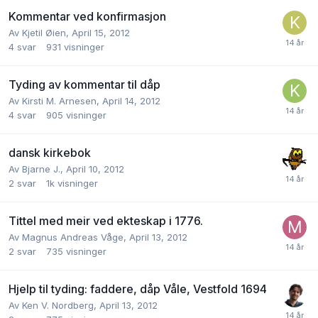
Kommentar ved konfirmasjon
Av
Kjetil Øien
,
April 15, 2012
4
svar
931
visninger
Tyding av kommentar til dåp
Av
Kirsti M. Arnesen
,
April 14, 2012
4
svar
905
visninger
dansk kirkebok
Av
Bjarne J.
,
April 10, 2012
2
svar
1k
visninger
Tittel med meir ved ekteskap i 1776.
Av
Magnus Andreas Våge
,
April 13, 2012
2
svar
735
visninger
Hjelp til tyding: faddere, dåp Våle, Vestfold 1694
Av
Ken V. Nordberg
,
April 13, 2012