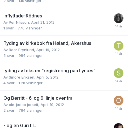
2
svar
1.1k
visninger
Inflyttade-Rödnes
Av
Per Nilsson
,
April 21, 2012
1
svar
776
visninger
Tyding av kirkebok fra Høland, Akershus
Av
Roar Brynlund
,
April 16, 2012
5
svar
984
visninger
tyding av teksten "registrering paa Lynæs"
Av
Sindre Eriksen
,
April 5, 2012
4
svar
1.2k
visninger
Og Berritt - 6. og 9. linje ovenfra
Av
ole-jacob jorsett
,
April 19, 2012
2
svar
764
visninger
- og en Guri til..