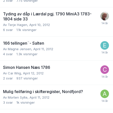
2
svar
775
visninger
Tyding av dåp i Lærdal pgj. 1790 MiniA3 1783-
1804 side 33
Av
Terje Hagen
,
April 10, 2012
6
svar
1.1k
visninger
166 tellingen¨- Salten
Av
Magne Jensen
,
April 11, 2012
4
svar
1.3k
visninger
Simon Hansen Næs 1786
Av
Cai Wiig
,
April 12, 2012
2
svar
937
visninger
Mulig feilføring i skifteregister, Nordfjord?
Av
Morten Sylte
,
April 11, 2012
3
svar
1k
visninger