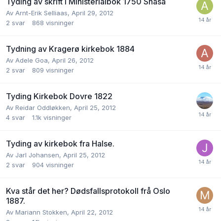
Tyding av skrift i Ministerialbok 1750 Snåsa
Av
Arnt-Erik Selliaas
,
April 29, 2012
2
svar
868
visninger
Tydning av Kragerø kirkebok 1884
Av
Adele Goa
,
April 26, 2012
2
svar
809
visninger
Tyding Kirkebok Dovre 1822
Av
Reidar Oddløkken
,
April 25, 2012
4
svar
1.1k
visninger
Tyding av kirkebok fra Halse.
Av
Jarl Johansen
,
April 25, 2012
2
svar
904
visninger
Kva står det her? Dødsfallsprotokoll frå Oslo
1887.
Av
Mariann Stokken
,
April 22, 2012