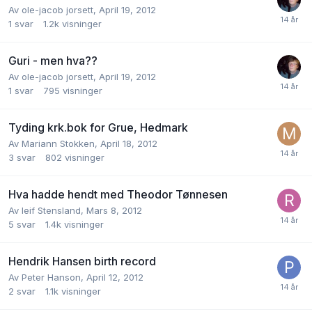
Av
ole-jacob jorsett
,
April 19, 2012
1
svar
1.2k
visninger
Guri - men hva??
Av
ole-jacob jorsett
,
April 19, 2012
1
svar
795
visninger
Tyding krk.bok for Grue, Hedmark
Av
Mariann Stokken
,
April 18, 2012
3
svar
802
visninger
Hva hadde hendt med Theodor Tønnesen
Av
leif Stensland
,
Mars 8, 2012
5
svar
1.4k
visninger
Hendrik Hansen birth record
Av
Peter Hanson
,
April 12, 2012
2
svar
1.1k
visninger