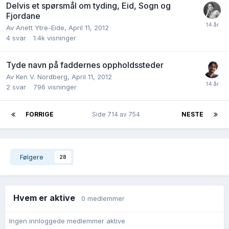
Delvis et spørsmål om tyding, Eid, Sogn og
Fjordane
Av
Anett Ytre-Eide
,
April 11, 2012
4
svar
1.4k
visninger
Tyde navn på faddernes oppholdssteder
Av
Ken V. Nordberg
,
April 11, 2012
2
svar
796
visninger
FORRIGE
Side 714 av 754
NESTE
Følgere
28
Hvem er aktive
0 medlemmer
Ingen innloggede medlemmer aktive