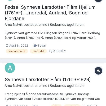
Fødsel Synneve Larsdotter Flåm Hjellum
(1761*-), Undredal, Aurland, Sogn og
Fjordane
Arne Natvik postet et emne i
Brukernes eget forum
Synneve vart gift med Ole Ellingsen Stegen i 1784. Barn: Herborg
(1784-), Anna (1786-1787), Anna (1789-1857) og Maria(1792-).
Kirkebøker: Aurland sokneprestembete, SAB/A-
April 8, 2022
1 svar
99937/H/Ha/Haa/L0004: Ministerialbok nr. A 4, 1756-1801, s. 224
og 2 flere)
vossestrand
undredal
- Skanna arkiver - Arkivverket (digitalarkivet.no)...
Synneve Larsdotter Flåm (1761*-1829)
Arne Natvik postet et emne i
Brukernes eget forum
Treng hjelp til å finna foreldra/fødsel til Synneve. Kanskje
Synneve var fødd i Vossestrand? 16.05.1784 vart ho gift med Ole
Ellingsen Stigen (1756 - etter 1829). Kirkebøker: SAB, Aurland