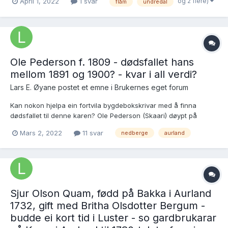
og 2 flere)
April 1, 2022
1 svar
flåm
undredal
sokneprestembete, SAB/A-99937/H/Ha/Haa/L0004Ministerialbok
nr. A 4, 1756-1801, s. 224 - Skanna ar...
Ole Pederson f. 1809 - dødsfallet hans
mellom 1891 og 1900? - kvar i all verdi?
Lars E. Øyane postet et emne i
Brukernes eget forum
Kan nokon hjelpa ein fortvila bygdebokskrivar med å finna
dødsfallet til denne karen? Ole Pederson (Skaari) døypt på
Lovelund i Luster 23.4.1809 gift i Hafslo 3.4.1838 med Siri
Mars 2, 2022
11 svar
nedberge
aurland
Andersdotter (Ombandsnes) døypt i Aurland 13.8.1815 Her er
parfolket i FT1875 p...
Sjur Olson Quam, fødd på Bakka i Aurland
1732, gift med Britha Olsdotter Bergum -
budde ei kort tid i Luster - so gardbrukarar