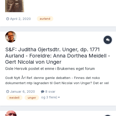
portrettet.
April 2, 2020
aurland
S&F: Juditha Gjertsdtr. Unger, dp. 1771
Aurland - Foreldre: Anna Dorthea Meidell -
Gert Nicolai von Unger
Gisle Hersvik postet et emne i
Brukernes eget forum
Godt Nytt År! Ref. denne gamle debatten - Finnes det noko
dokumentert mtp lagnaden til Gert Nicolai von Unger? Det er vel
denne Juditha f. 1771 som dukker opp some barnemor både i
Januar 6, 2020
8 svar
Fjaler og Askvoll i perioden 1806 - 1815 og gift med Mons
og 3 flere)
meidell
unger
Haraldsen frå E...