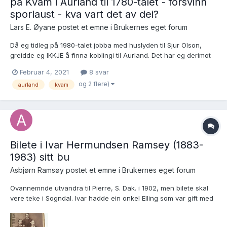
på Kvam i Aurland til 1780-talet - forsvinn
sporlaust - kva vart det av dei?
Lars E. Øyane postet et emne i
Brukernes eget forum
Då eg tidleg på 1980-talet jobba med huslyden til Sjur Olson,
greidde eg IKKJE å finna koblingi til Aurland. Det har eg derimot
greidd i dag (HURRA!) og eg er komen eit langt steg vidare! Men
Februar 4, 2021
8 svar
no ser eg at Anders Ohnstad i ætteboki for Aurland har mista
og 2 flere)
aurland
kvam
kontakten med dei, so dei flytte t...
Bilete i Ivar Hermundsen Ramsey (1883-
1983) sitt bu
Asbjørn Ramsøy postet et emne i
Brukernes eget forum
Ovannemnde utvandra til Pierre, S. Dak. i 1902, men bilete skal
vere teke i Sogndal. Ivar hadde ein onkel Elling som var gift med
Synneva Tønjum frå Lærdal, men det kan vere andre sogningar
som er avbilda. Lurer på kven det er, om nokon skulle ha same