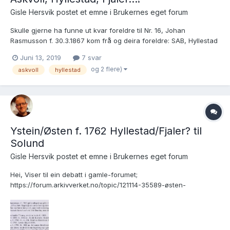
Gisle Hersvik postet et emne i
Brukernes eget forum
Skulle gjerne ha funne ut kvar foreldre til Nr. 16, Johan
Rasmusson f. 30.3.1867 kom frå og deira foreldre: SAB, Hyllestad
Sokneprestembete, Klokkerbok nr. C 1, 1853-1873, s. 32
Juni 13, 2019
7 svar
Arkivreferanse SAB/A-80401 Permanent bilde-ID:
og 2 flere)
askvoll
hyllestad
kb20070509640111 Brukslenke for sidevisning: htt...
Ystein/Østen f. 1762 Hyllestad/Fjaler? til
Solund
Gisle Hersvik postet et emne i
Brukernes eget forum
Hei, Viser til ein debatt i gamle-forumet;
https://forum.arkivverket.no/topic/121114-35589-østen-
johannesson-f-på-landlegd-til-dumba-og-leknessund-i-
solund-–-kvar-frå/ og vedlagte utsnitt frå Bygdebok for Solund,
Bind 2, s. 392. Ystein / Østen sin svigerfar var frå Hyllestad....