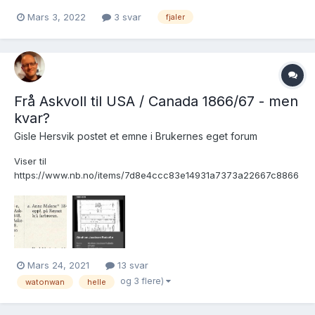
Jeg finner ingenting mer på dette paret. Har vært innom
Mars 3, 2022
3 svar
fjaler
bygdebøker og det som er av søkbare kilder, og jeg tror jeg har
sett meg blind. Noen med kjennskap til dette paret som kan
hjelpe?
Frå Askvoll til USA / Canada 1866/67 - men
kvar?
Gisle Hersvik postet et emne i
Brukernes eget forum
Viser til
https://www.nb.no/items/7d8e4ccc83e14931a7373a22667c8866
?page=175 FT1865:
https://www.digitalarkivet.no/census/person/pf01038263000026
Emigrasjon: SAB, Askvoll sokneprestembete,
H/Haa/Haaa/L0011/0002: Ministerialbok nr. A 11 II, 1845-1878, s.
400 Bruksle...
Mars 24, 2021
13 svar
og 3 flere)
watonwan
helle