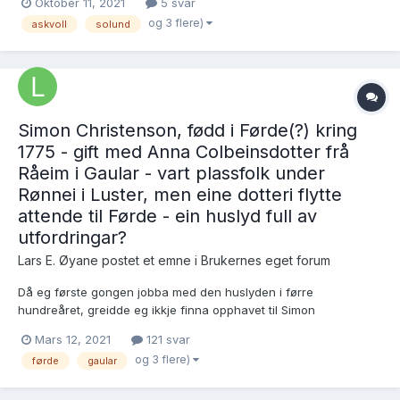
Oktober 11, 2021
5 svar
står det det?) SAB, Askvoll sokneprestembete,
og 3 flere)
askvoll
solund
H/Haa/Haaa/L0009: Ministerialbok nr. A 9, 1776-1821, s. 160...
Simon Christenson, fødd i Førde(?) kring
1775 - gift med Anna Colbeinsdotter frå
Råeim i Gaular - vart plassfolk under
Rønnei i Luster, men eine dotteri flytte
attende til Førde - ein huslyd full av
utfordringar?
Lars E. Øyane postet et emne i
Brukernes eget forum
Då eg første gongen jobba med den huslyden i førre
hundreåret, greidde eg ikkje finna opphavet til Simon
Christenson som 18.3.1801 gifte seg i Gaular med Anna
Mars 12, 2021
121 svar
Colbeinsdotter frå Råeim i Gaular. Eg fann ei dotter fødd i Gaular,
og 3 flere)
førde
gaular
men ingen flere born før etter at dei i 1812 var komne til Luster.
Eg v...