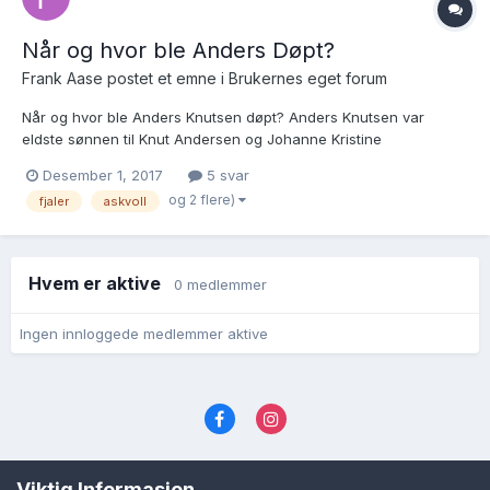
Når og hvor ble Anders Døpt?
Frank Aase postet et emne i
Brukernes eget forum
Når og hvor ble Anders Knutsen døpt? Anders Knutsen var
eldste sønnen til Knut Andersen og Johanne Kristine
Kristoffersdtr. Helle. Knut Andersen drev gården Vik L.nr 14 Midt-
Desember 1, 2017
5 svar
Vik. Br. nr. 2 i Fjaler, Sogn og Fjordane fylke fra året 1797. Knut
og 2 flere)
fjaler
askvoll
Andersen døde 1850. Han drev sannsynligvis gården nes...
Hvem er aktive
0 medlemmer
Ingen innloggede medlemmer aktive
Språk
Personvernvilkår
Kontakt oss
Viktig Informasjon