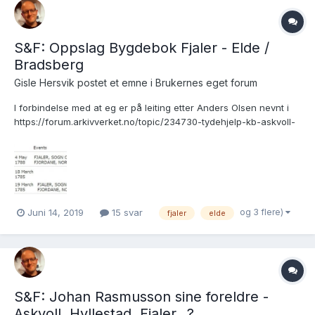
S&F: Oppslag Bygdebok Fjaler - Elde /
Bradsberg
Gisle Hersvik postet et emne i
Brukernes eget forum
I forbindelse med at eg er på leiting etter Anders Olsen nevnt i
https://forum.arkivverket.no/topic/234730-tydehjelp-kb-askvoll-
1815-gårdsnavn/ så ønsker eg å få sjekka ut eit par kandidater i
Fjaler, der den som er fødd under Elde synes å vere mest aktuell
(grunna fødselsår 1788). Han e...
og 3 flere)
Juni 14, 2019
15 svar
fjaler
elde
S&F: Johan Rasmusson sine foreldre -
Askvoll, Hyllestad, Fjaler...?