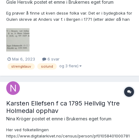
Gisle Hersvik postet et emne i
Brukernes eget forum
Eg prøver å finne ut kven desse folka var. Det er i bydegboka for
Gulen skreve at Anders var f. i Bergen i 1771 (etter alder då han
dø i 1829, skal ha vere f. ca. 1767:
https://www.digitalarkivet.no/view/267/pg00000002037755).
Ekteskapet i 1823 klarer ikkje finne... Massi d.1829: http...
Mai 6, 2023
6 svar
og 3 flere)
strengklauv
solund
Karsten Ellefsen f ca 1795 Hellviig Ytre
Holmedal opphav
Nina Kröger postet et emne i
Brukernes eget forum
Her ved folketellingen
https://www.digitalarkivet.no/census/person/pf01058401000781