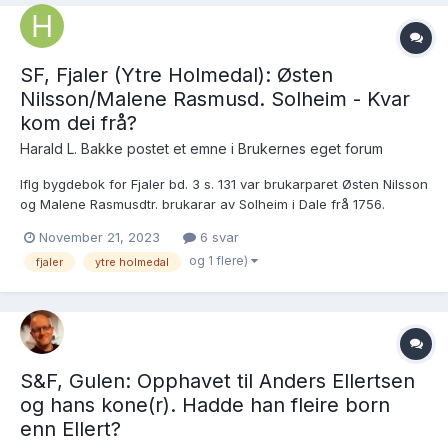
SF, Fjaler (Ytre Holmedal): Østen
Nilsson/Malene Rasmusd. Solheim - Kvar
kom dei frå?
Harald L. Bakke postet et emne i
Brukernes eget forum
Iflg bygdebok for Fjaler bd. 3 s. 131 var brukarparet Østen Nilsson
og Malene Rasmusdtr. brukarar av Solheim i Dale frå 1756.
Malene døydde 1768 og Østen d. 1776. Det eg lurer på er kvar
November 21, 2023
6 svar
kom dei frå? (Dei er mine 5x tippolodeforeldrer)
og 1 flere)
fjaler
ytre holmedal
S&F, Gulen: Opphavet til Anders Ellertsen
og hans kone(r). Hadde han fleire born
enn Ellert?