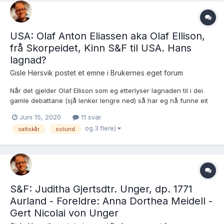
USA: Olaf Anton Eliassen aka Olaf Ellison,
frå Skorpeidet, Kinn S&F til USA. Hans
lagnad?
Gisle Hersvik postet et emne i
Brukernes eget forum
Når det gjelder Olaf Ellison som eg etterlyser lagnaden til i dei
gamle debattane (sjå lenker lengre ned) så har eg nå funne eit
alternativ som eg gjerne skulle fått sjekka ut. Olaf Ellison er altså
Juni 15, 2020
11 svar
identisk med Olaf Anton f. 19/2-1885 på Skorpeidet, Kinn, S&F.
og 3 flere)
saltskår
solund
Døpt 24/5-1885. Foreldre:...
S&F: Juditha Gjertsdtr. Unger, dp. 1771
Aurland - Foreldre: Anna Dorthea Meidell -
Gert Nicolai von Unger