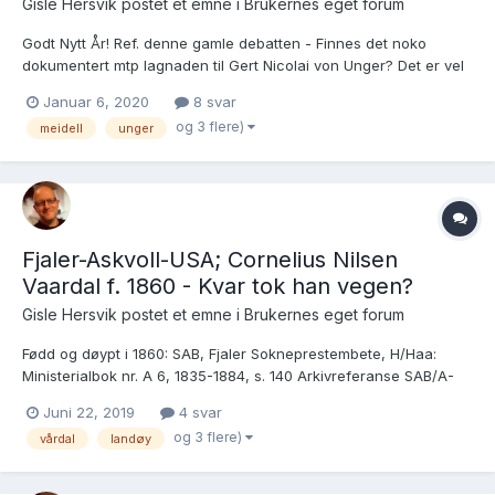
Gisle Hersvik postet et emne i
Brukernes eget forum
Godt Nytt År! Ref. denne gamle debatten - Finnes det noko
dokumentert mtp lagnaden til Gert Nicolai von Unger? Det er vel
denne Juditha f. 1771 som dukker opp some barnemor både i
Januar 6, 2020
8 svar
Fjaler og Askvoll i perioden 1806 - 1815 og gift med Mons
og 3 flere)
meidell
unger
Haraldsen frå E...
Fjaler-Askvoll-USA; Cornelius Nilsen
Vaardal f. 1860 - Kvar tok han vegen?
Gisle Hersvik postet et emne i
Brukernes eget forum
Fødd og døypt i 1860: SAB, Fjaler Sokneprestembete, H/Haa:
Ministerialbok nr. A 6, 1835-1884, s. 140 Arkivreferanse SAB/A-
79801/H/Haa Permanent bilde-ID: kb20050818031106 Brukslenke
Juni 22, 2019
4 svar
for sidevisning: https://www.digitalarkivet.no/kb20050818031106
og 3 flere)
vårdal
landøy
Permanent bildelenke: http:/...