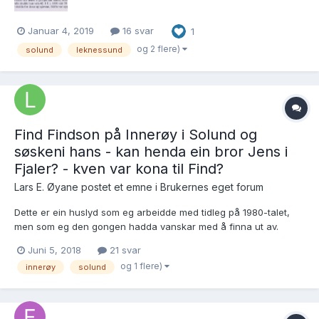
Januar 4, 2019
16 svar
1
og 2 flere)
solund
leknessund
Find Findson på Innerøy i Solund og
søskeni hans - kan henda ein bror Jens i
Fjaler? - kven var kona til Find?
Lars E. Øyane postet et emne i
Brukernes eget forum
Dette er ein huslyd som eg arbeidde med tidleg på 1980-talet,
men som eg den gongen hadda vanskar med å finna ut av.
Kanskje går det lettare no med ekspertise på mellom anna
Juni 5, 2018
21 svar
Solund? Manuskriptet mitt ser slik ut: ~~~~~~~~~~~~~~~ Find
og 1 flere)
innerøy
solund
Findson Qualsøren,...