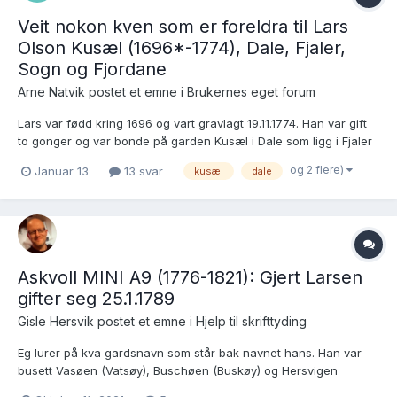
Veit nokon kven som er foreldra til Lars
Olson Kusæl (1696*-1774), Dale, Fjaler,
Sogn og Fjordane
Arne Natvik postet et emne i
Brukernes eget forum
Lars var fødd kring 1696 og vart gravlagt 19.11.1774. Han var gift
to gonger og var bonde på garden Kusæl i Dale som ligg i Fjaler
kommune: G.m. 1: NN. Ho døydde kring 1740. Barn med NN: 1.
og 2 flere)
Januar 13
13 svar
kusæl
dale
Anna 2. Henrikke (1725*-1799). G.m. 2: kring 1741 med Maritha
Jørgensdotter Kalstad....
Askvoll MINI A9 (1776-1821): Gjert Larsen
gifter seg 25.1.1789
Gisle Hersvik postet et emne i
Hjelp til skrifttyding
Eg lurer på kva gardsnavn som står bak navnet hans. Han var
busett Vasøen (Vatsøy), Buschøen (Buskøy) og Hersvigen
(Hersvik). Kven gifter han seg med? (Ingeborg Andersdtr. - men