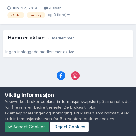
79801/H/Haa Permanent bilde-ID: kb20050818031106 Brukslenke
Juni 22, 2019
4 svar
for sidevisning: https://www.digitalarkivet.no/kb20050818031106
og 3 flere)
vårdal
landøy
Permanent bildelenke: http:/...
Hvem er aktive
0 medlemmer
Ingen innloggede medlemmer aktive
Språk
Personvernvilkår
Kontakt oss
Viktig Informasjon
Cookies (informasjonskapsler)
Arkivverket bruker
cookies (informasjonskapsler)
på sine nettsider
Powered by Invision Community
for å levere en bedre tjeneste. De brukes til bl.a.
skjemaoppdateringer og innlogging. Bruk siden som normalt, eller
lukk informasjonsboksen for å akseptere bruk av cookies.
Accept Cookies
Reject Cookies