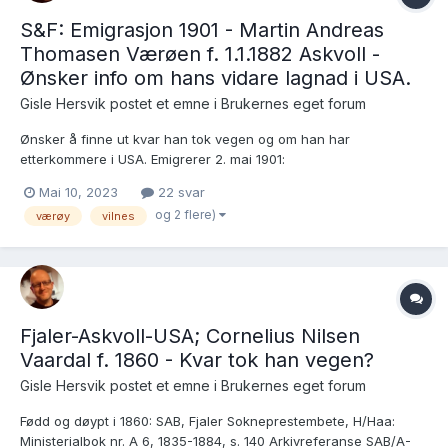
S&F: Emigrasjon 1901 - Martin Andreas
Thomasen Værøen f. 1.1.1882 Askvoll -
Ønsker info om hans vidare lagnad i USA.
Gisle Hersvik postet et emne i
Brukernes eget forum
Ønsker å finne ut kvar han tok vegen og om han har
etterkommere i USA. Emigrerer 2. mai 1901:
https://www.digitalarkivet.no/view/8/pe00000000699598 - han
Mai 10, 2023
22 svar
kan evt bruke eith etternavn i ein form av Værøy eller Landøy.
og 2 flere)
værøy
vilnes
FT1900: https://www.digitalarkivet.no/census/person/pf01037...
Fjaler-Askvoll-USA; Cornelius Nilsen
Vaardal f. 1860 - Kvar tok han vegen?
Gisle Hersvik postet et emne i
Brukernes eget forum
Fødd og døypt i 1860: SAB, Fjaler Sokneprestembete, H/Haa:
Ministerialbok nr. A 6, 1835-1884, s. 140 Arkivreferanse SAB/A-