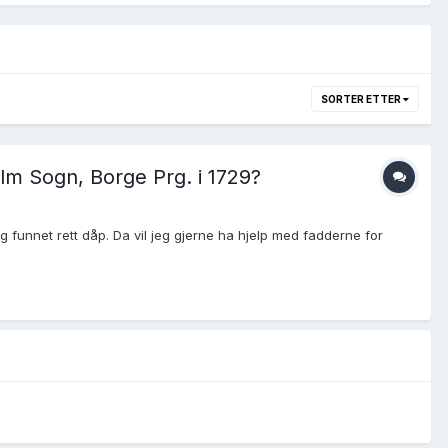
SORTER ETTER
lm Sogn, Borge Prg. i 1729?
g funnet rett dåp. Da vil jeg gjerne ha hjelp med fadderne for