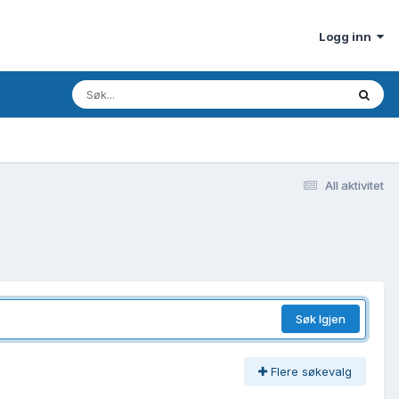
Logg inn
All aktivitet
Søk Igjen
Flere søkevalg