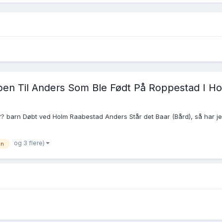
pen Til Anders Som Ble Født På Roppestad I Ho
R ?? barn Døbt ved Holm Raabestad Anders Står det Baar (Bård), så har je
og 3 flere)
en