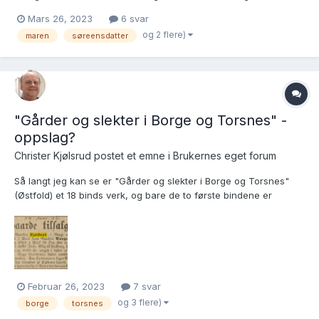
Løpenrummeret er 15. Brukslenke for sidevisning:
Mars 26, 2023
6 svar
https://www.digitalarkivet.no/kb20061013050701 Hun ble gravlagt
og 2 flere)
maren
søreensdatter
15.08.1862 med løpenummer på venstre side. Hu...
"Gårder og slekter i Borge og Torsnes" -
oppslag?
Christer Kjølsrud postet et emne i
Brukernes eget forum
Så langt jeg kan se er "Gårder og slekter i Borge og Torsnes"
(Østfold) et 18 binds verk, og bare de to første bindene er
digitaliserte(?) Er det noen som vet i hvilket bind jeg finner
gården Kjølsrud/Kjølsrød? Hvis noen har boka for hånden,
hadde jeg vært veldig glad for et oppslag om de...
Februar 26, 2023
7 svar
og 3 flere)
borge
torsnes