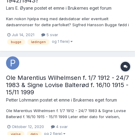
1942/1943?
Lars E. Øyane postet et emne i
Brukernes eget forum
Kan nokon hjelpa meg med dødsdatoar eller eventuelt
dødsannonser for dette parfolket? Sigfred Hansson Bugge fødd i
Borge 19.8.1879 døydde ......... 19.8.1943 Ingeborg Bugge, f.
Juli 14, 2021
5 svar
Einersen fødd i Klæbu 19.2.1867 døydde .............1942 Sigfred va...
og 1 flere)
bugge
lødingen
Ole Marentius Wilhelmsen f. 1/7 1912 - 24/7
1983 & Signe Lovise Balterød f. 16/10 1915 -
15/11 1999
Petter Lohrmann postet et emne i
Brukernes eget forum
Ole Marentius Wilhelmsen f. 1/7 1912 - 24/7 1983 & Signe Lovise
Balterød f. 16/10 1915 - 15/11 1999 Leter etter dato for vielsen,
Ministerialboken går jo bare frem til 1910. Begge er fra Borge,
Oktober 12, 2020
4 svar
Fredrikstad. De får sitt første barn Rolf Kristian Wilhemsen 22/10-
og 2 flere)
vielse
dato
1940 og er vel sanns...