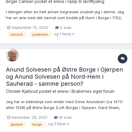
Birger Carlsen postet et emne i
Hjelp til skrifttyding
I letingen etter en helt annen begravels snublet jeg i denne. Jeg
har en ane med det navnet som bodde på Hunn i Borge i 1762,
og forsøker å finne ut om dette kan være ham. Det står noe
September 13, 2022
2 svar
foran navnet hans i både begravelsen og ES1762 som kanskje
og 1 flere)
henrich
pedersen
kan hjelpe. Borge prestekontor Kirkebøker, S...
Anund Solvesen på Østre Borge i Gjerpen
og Anund Solvesen på Nord-Hem i
Sauherad - samme person?
Christer Kjølsrud postet et emne i
Brukernes eget forum
Jeg har ei slektslinje som ender med Solve Anundsen (ca 1473-
etter 1558) på Østre Borge (Loft-Borge) i Gjerpen. Gard Strøm,
som har skrevet den internettbaserte bygdeboka "Gamle
Desember 29, 2021
16 svar
Gjerpen", viser til flere dokumenter som på en fornuftig måte
og 3 flere)
gjerpen
borge
knytter Solve Anundsen og hans etterkommere til Østre Borge....