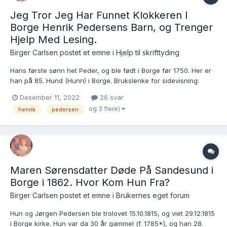
Jeg Tror Jeg Har Funnet Klokkeren I
Borge Henrik Pedersens Barn, og Trenger
Hjelp Med Lesing.
Birger Carlsen postet et emne i
Hjelp til skrifttyding
Hans første sønn het Peder, og ble født i Borge før 1750. Her er
han på 85. Hund (Hunn) i Borge. Brukslenke for sidevisning:
https://www.digitalarkivet.no/rk10051109280163 Dåpen jeg gjerne
Desember 11, 2022
26 svar
vil ha hjelp med er nederst på høyre side, og jeg mener det står
og 3 flere)
henrik
pedersen
Henrich Klokker og Inger Ette...
Maren Sørensdatter Døde På Sandesund i
Borge i 1862. Hvor Kom Hun Fra?
Birger Carlsen postet et emne i
Brukernes eget forum
Hun og Jørgen Pedersen ble trolovet 15.10.1815, og viet 29.12.1815
i Borge kirke. Hun var da 30 år gammel (f. 1785*), og han 28.