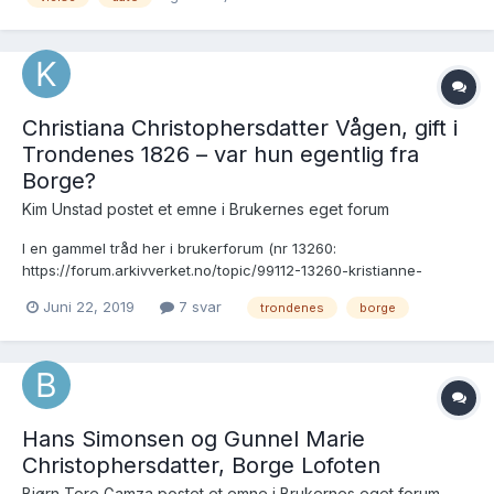
Christiana Christophersdatter Vågen, gift i
Trondenes 1826 – var hun egentlig fra
Borge?
Kim Unstad postet et emne i
Brukernes eget forum
I en gammel tråd her i brukerforum (nr 13260:
https://forum.arkivverket.no/topic/99112-13260-kristianne-
kristoffersdatter-vågan/ spørres det etter Lofot-opphavet til
Juni 22, 2019
7 svar
trondenes
borge
Kristianne Kristoffersdatter som ble gift med Mikkel Johannes
Ediassen i Trondenes i 1826. Ved vielsen med Mikkel Johanne...
Hans Simonsen og Gunnel Marie
Christophersdatter, Borge Lofoten
Bjørn Tore Gamza postet et emne i
Brukernes eget forum