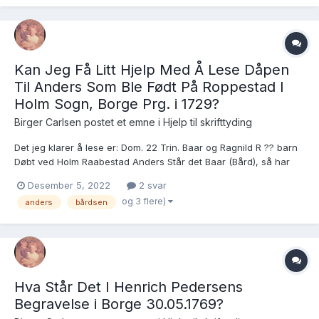
Kan Jeg Få Litt Hjelp Med Å Lese Dåpen
Til Anders Som Ble Født På Roppestad I
Holm Sogn, Borge Prg. i 1729?
Birger Carlsen postet et emne i
Hjelp til skrifttyding
Det jeg klarer å lese er: Dom. 22 Trin. Baar og Ragnild R ?? barn
Døbt ved Holm Raabestad Anders Står det Baar (Bård), så har
jeg funnet rett dåp. Da vil jeg gjerne ha hjelp med fadderne for
Desember 5, 2022
2 svar
videre leting. På forhånd takk for hjelp....
og 3 flere)
anders
bårdsen
Hva Står Det I Henrich Pedersens
Begravelse i Borge 30.05.1769?