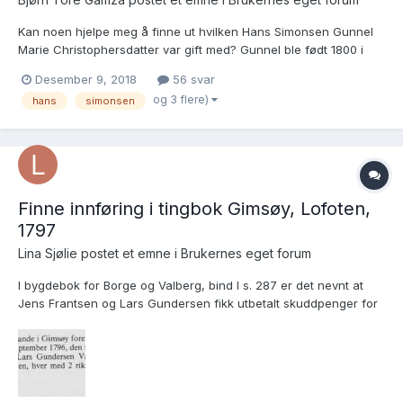
Kan noen hjelpe meg å finne ut hvilken Hans Simonsen Gunnel
Marie Christophersdatter var gift med? Gunnel ble født 1800 i
Smedvik, Borge, Lofoten og finnes både i "Borge og Valberg
Desember 9, 2018
56 svar
Bygdebok, Bind 7" og i folketellingen av 1801. Jeg finner både
og 3 flere)
hans
simonsen
Hans og Gunnel som foreldre til bl.a. Ane Magdalene Hans...
Finne innføring i tingbok Gimsøy, Lofoten,
1797
Lina Sjølie postet et emne i
Brukernes eget forum
I bygdebok for Borge og Valberg, bind I s. 287 er det nevnt at
Jens Frantsen og Lars Gundersen fikk utbetalt skuddpenger for
bjørner de hadde skutt, på tinget i Sande i Gimsøy 1797 (se
bilde). Jeg har prøvd å finne innføringen i tingbøkene for Lofoten
og Vesterålen, men her kommer mine evner ti...