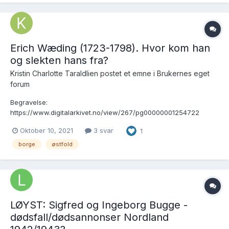
Erich Wæding (1723-1798). Hvor kom han
og slekten hans fra?
Kristin Charlotte Taraldlien postet et emne i
Brukernes eget
forum
Begravelse:
https://www.digitalarkivet.no/view/267/pg00000001254722
Etterslekten er kjent. Det er opprinnelsen til Erich og etternavnet
Oktober 10, 2021
3 svar
1
hans som er vanskelig å finne. Slektsteder på nett sier at han er
født i Skiptvet, men stemmer det? Her er sønnen Jens i
borge
østfold
folketelling 1801 i B...
LØYST: Sigfred og Ingeborg Bugge -
dødsfall/dødsannonser Nordland