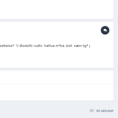
telse? "J điodolfs rudhi. halfua m*ka. boll. sæm lig* j
All aktivitet