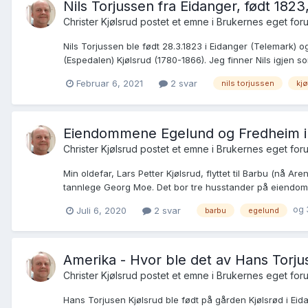
Nils Torjussen fra Eidanger, født 182
Christer Kjølsrud postet et emne i
Brukernes eget for
Nils Torjussen ble født 28.3.1823 i Eidanger (Telemark) 
(Espedalen) Kjølsrud (1780-1866). Jeg finner Nils igjen som
Februar 6, 2021
2 svar
nils torjussen
kjø
Eiendommene Egelund og Fredheim i 
Christer Kjølsrud postet et emne i
Brukernes eget for
Min oldefar, Lars Petter Kjølsrud, flyttet til Barbu (nå A
tannlege Georg Moe. Det bor tre husstander på eiendom
og 
Juli 6, 2020
2 svar
barbu
egelund
Amerika - Hvor ble det av Hans Torjus
Christer Kjølsrud postet et emne i
Brukernes eget for
Hans Torjusen Kjølsrud ble født på gården Kjølsrød i Ei