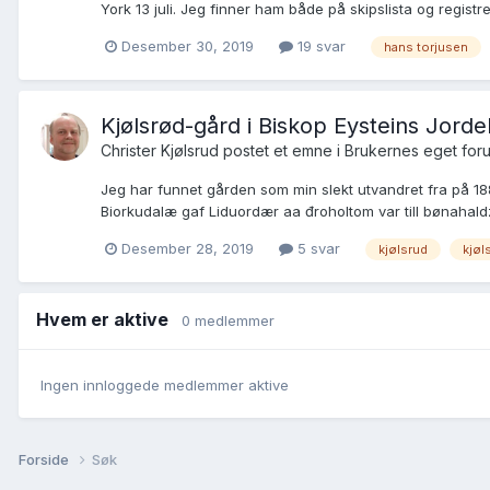
York 13 juli. Jeg finner ham både på skipslista og registr
Desember 30, 2019
19 svar
hans torjusen
Kjølsrød-gård i Biskop Eysteins Jord
Christer Kjølsrud postet et emne i
Brukernes eget for
Jeg har funnet gården som min slekt utvandret fra på 188
Biorkudalæ gaf Liduordær aa đroholtom var till bønahaldzs"
Desember 28, 2019
5 svar
kjølsrud
kjøl
Hvem er aktive
0 medlemmer
Ingen innloggede medlemmer aktive
Forside
Søk