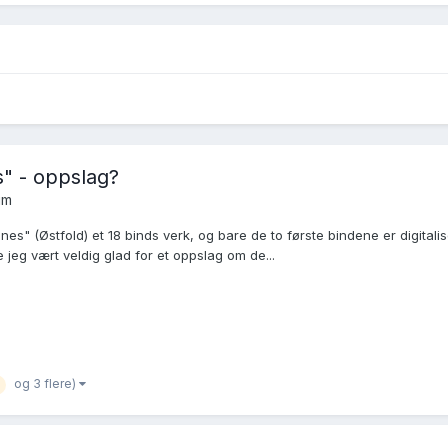
s" - oppslag?
um
es" (Østfold) et 18 binds verk, og bare de to første bindene er digitalis
jeg vært veldig glad for et oppslag om de...
og 3 flere)