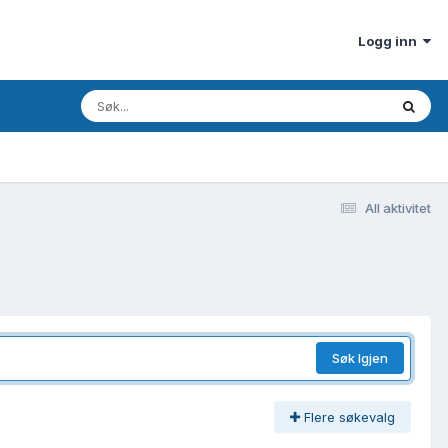
Logg inn
All aktivitet
Søk Igjen
Flere søkevalg