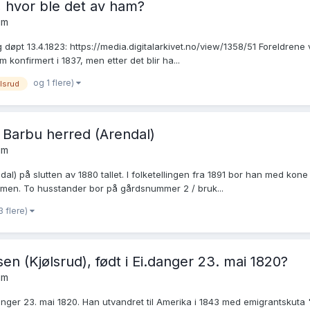
3, hvor ble det av ham?
um
og døpt 13.4.1823: https://media.digitalarkivet.no/view/1358/51 Foreldre
 konfirmert i 1837, men etter det blir ha...
og 1 flere)
lsrud
Barbu herred (Arendal)
um
rendal) på slutten av 1880 tallet. I folketellingen fra 1891 bor han med k
men. To husstander bor på gårdsnummer 2 / bruk...
3 flere)
en (Kjølsrud), født i Ei.danger 23. mai 1820?
um
danger 23. mai 1820. Han utvandret til Amerika i 1843 med emigrantskuta