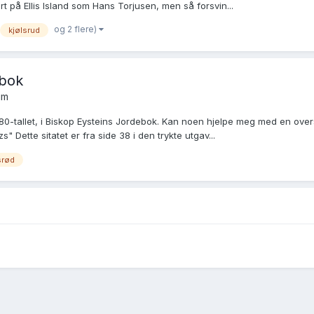
ert på Ellis Island som Hans Torjusen, men så forsvin...
og 2 flere)
kjølsrud
ebok
um
0-tallet, i Biskop Eysteins Jordebok. Kan noen hjelpe meg med en overset
 Dette sitatet er fra side 38 i den trykte utgav...
srød