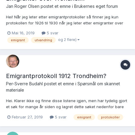
Jan Roger Olsen postet et emne i
Brukernes eget forum
Hei! Når jeg leter etter emigrantprotokoller så finner jeg kun
protokollen for 1926 til 1930 når jeg leter etter emigranter over
Trondheim. Vet noen hva som har skjedd, eller hvordan jeg
Mai 16, 2019
5 svar
finner protokollene som viser tidligere emigranter? Det er godt
og 2 flere)
emigrant
utvandring
mulig at jeg gjør noe totalt feil her....
Emigrantprotokoll 1912 Trondheim?
Per-Sverre Budahl postet et emne i
Spørsmål om skannet
materiale
Hei. Klarer ikke og finne disse listene igjen, men har tydelig gjort
et søk for mange år siden og lagret dette søket nedenfor bare
som en merknad: https://www.digitalarkivet.no/search/3/100094?
Februar 27, 2019
5 svar
emigrant
protokoller
fornavn=amanda+otilie&etternavn=&kjonn=&bosted=&fodestad=
&fodselsdato=&fodselsaar=1...