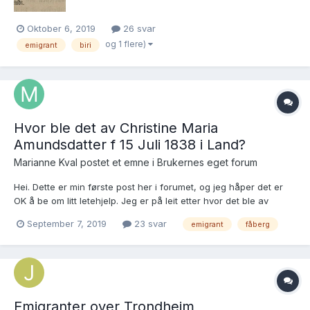
Oktober 6, 2019
26 svar
og 1 flere)
emigrant
biri
Hvor ble det av Christine Maria
Amundsdatter f 15 Juli 1838 i Land?
Marianne Kval postet et emne i
Brukernes eget forum
Hei. Dette er min første post her i forumet, og jeg håper det er
OK å be om litt letehjelp. Jeg er på leit etter hvor det ble av
Christine Maria Amundsdatter, f. 15. juli 1838:
September 7, 2019
23 svar
emigrant
fåberg
https://www.digitalarkivet.no/kb20070603890112 Lang historie
kort: hun ble enke i Saksumdal i Fåber...
Emigranter over Trondheim