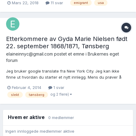
Mars 22, 2018
11 svar
emigrant
usa
Lars (bror til søstrene), som og utvandra. Torbjørg var gift med
Harold Wedaae, f. 1879. I frå eit g...
Etterkommere av Gyda Marie Nielsen født
22. september 1868/1871, Tønsberg
elaineinnyc@gmail.com postet et emne i
Brukernes eget
forum
Jeg bruker google translate fra New York City. Jeg kan ikke
finne ut hvordan du starter et nytt innlegg. Mens du prøver å
finne ut av dette denne boksen dukket opp så jeg gir det et
Februar 4, 2014
1 svar
forsøk. Beklager hvis jeg er på feil sted. Jeg leter etter
og 2 flere)
slekt
tønsberg
etterkommere av min oldemor Gida Nielsen født den 22. septe...
Hvem er aktive
0 medlemmer
Ingen innloggede medlemmer aktive