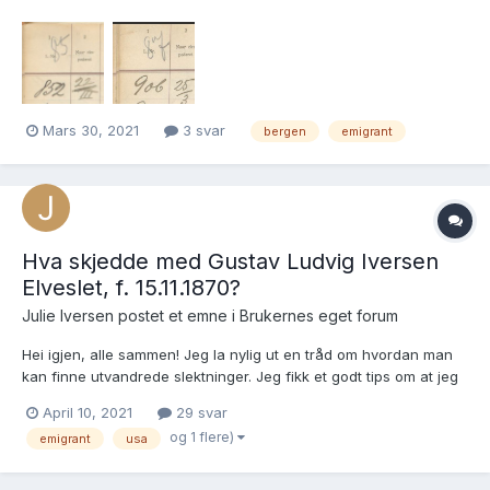
(1909-1910), løpenummerene hopper fra 878 til 906. (Personene
med løpenummer 879 til 905 mangler) Et forberedelses tips:
Side-nummereringen er ikke anført av DA, me...
Mars 30, 2021
3 svar
bergen
emigrant
Hva skjedde med Gustav Ludvig Iversen
Elveslet, f. 15.11.1870?
Julie Iversen postet et emne i
Brukernes eget forum
Hei igjen, alle sammen! Jeg la nylig ut en tråd om hvordan man
kan finne utvandrede slektninger. Jeg fikk et godt tips om at jeg
burde legge ut den informasjonen jeg hadde på personen jeg
April 10, 2021
29 svar
leter etter. Derfor lager jeg nå en ny tråd med all informasjonen
og 1 flere)
emigrant
usa
jeg har. Jeg leter etter min oldef...