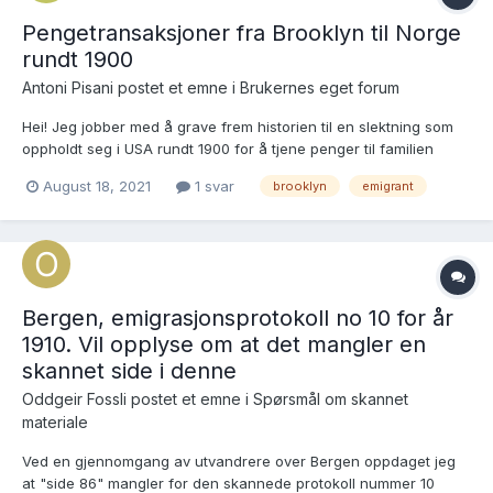
Pengetransaksjoner fra Brooklyn til Norge
rundt 1900
Antoni Pisani postet et emne i
Brukernes eget forum
Hei! Jeg jobber med å grave frem historien til en slektning som
oppholdt seg i USA rundt 1900 for å tjene penger til familien
hjemme i Norge. Jeg har funnet innskuddsprotokollen fra hans
August 18, 2021
1 svar
brooklyn
emigrant
bank i Norge og ser at det var innskudd på den kontoen hans
mens han var i USA. Er det n...
Bergen, emigrasjonsprotokoll no 10 for år
1910. Vil opplyse om at det mangler en
skannet side i denne
Oddgeir Fossli postet et emne i
Spørsmål om skannet
materiale
Ved en gjennomgang av utvandrere over Bergen oppdaget jeg
at "side 86" mangler for den skannede protokoll nummer 10