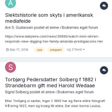
Slektshistorie som skyts i amerikansk
mediafeide
Are S. Gustavsen postet et emne i
Brukernes eget forum
https://www.dailywire.com/news/30695/watch-tomi-lahren-
responds-view-digging-her-family-amanda-prestigiacomo Her
ser vi jammen hvordan både tyske og norske immigranter, som
og 3 flere)
Mai 17, 2018
usa
emigrant
trolig ikke gjorde noen fortred i sin tid, da kan benyttes som
argumenter i det deltakere i en immigrant-debatt jo...
Torbjørg Pedersdatter Solberg f 1882 i
Strandebarm gift med Harold Wedaae
Sigrid Solberg postet et emne i
Brukernes eget forum
Etter Torbjørg si søster, Inger f. 1895 har eg fleire eldre fotografi
frå kring 1927, men og truleg litt eldre. Dei viser borna Louise,
Lucil, Ruth, Randi og Arthur. Arthur er ganske lik onkelen sin,