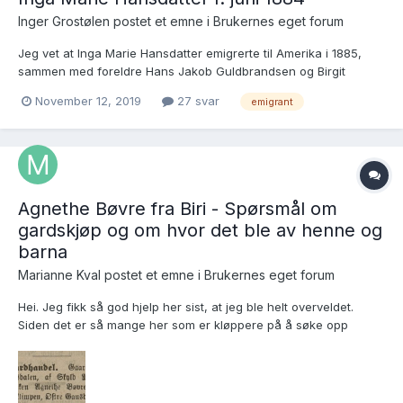
Inger Grostølen postet et emne i
Brukernes eget forum
Jeg vet at Inga Marie Hansdatter emigrerte til Amerika i 1885,
sammen med foreldre Hans Jakob Guldbrandsen og Birgit
Larsdatter. Men så forsvinner alle spor. Blir glad for all ny
November 12, 2019
27 svar
emigrant
informasjon. Inger Grostølen
Agnethe Bøvre fra Biri - Spørsmål om
gardskjøp og om hvor det ble av henne og
barna
Marianne Kval postet et emne i
Brukernes eget forum
Hei. Jeg fikk så god hjelp her sist, at jeg ble helt overveldet.
Siden det er så mange her som er kløppere på å søke opp
mysterier, ber jeg om hjelp igjen. Denne gangen gjelder det
Agnethe Bøvre fra Redalen. Hun er gifter seg med Peder Olaus
Kristiansen i...