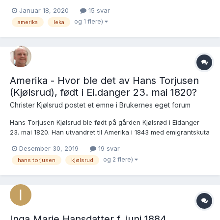
noe over 220 emigranter. Det er imidlertid 2-3 emigranter jeg
Januar 18, 2020
15 svar
ikke har klart å gjøre rede for. Gjør nå et siste forsøk på å
og 1 flere)
amerika
leka
knekke en skikkelig nøtt! Lott...
Amerika - Hvor ble det av Hans Torjusen
(Kjølsrud), født i Ei.danger 23. mai 1820?
Christer Kjølsrud postet et emne i
Brukernes eget forum
Hans Torjusen Kjølsrud ble født på gården Kjølsrød i Eidanger
23. mai 1820. Han utvandret til Amerika i 1843 med emigrantskuta
"Bark Salvator". Skuta dro fra Porsgrunn 13. mai og ankom New
Desember 30, 2019
19 svar
York 13 juli. Jeg finner ham både på skipslista og registrert på
og 2 flere)
hans torjusen
kjølsrud
Ellis Island som Hans Torjusen, men så forsvin...
Inga Marie Hansdatter f. juni 1884