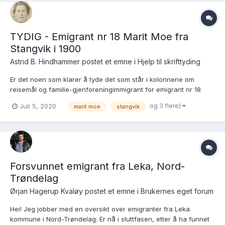
TYDIG - Emigrant nr 18 Marit Moe fra
Stangvik i 1900
Astrid B. Hindhammer postet et emne i
Hjelp til skrifttyding
Er det noen som klarer å tyde det som står i kolonnene om
reisemål og familie-gjenforeningimmigrant for emigrant nr 18
(Marit Moe fra Stangvik)? Noe er skrevet oppå med blyant, så
og 3 flere)
Juli 5, 2020
marit moe
stangvik
det er litt vanskelig for meg å tyde. Jeg vet bare at det har blitt
foreslått at det skal stå hun vil forenes med en "(i...
Forsvunnet emigrant fra Leka, Nord-
Trøndelag
Ørjan Hagerup Kvaløy postet et emne i
Brukernes eget forum
Hei! Jeg jobber med en oversikt over emigranter fra Leka
kommune i Nord-Trøndelag. Er nå i sluttfasen, etter å ha funnet