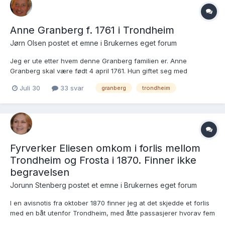
Anne Granberg f. 1761 i Trondheim
Jørn Olsen postet et emne i
Brukernes eget forum
Jeg er ute etter hvem denne Granberg familien er. Anne
Granberg skal være født 4 april 1761. Hun giftet seg med
farveren Jacob Feilberg f. 19.12.1753 Flensburg i Amsterdam 10.
Juli 30
33 svar
granberg
trondheim
februar 1789. I 1802 kom de tilbake til Trondheim og kjøpte hus i
Prinsens gate 47. Jacob drev som farger. De fikk sitt sist...
Fyrverker Eliesen omkom i forlis mellom
Trondheim og Frosta i 1870. Finner ikke
begravelsen
Jorunn Stenberg postet et emne i
Brukernes eget forum
I en avisnotis fra oktober 1870 finner jeg at det skjedde et forlis
med en båt utenfor Trondheim, med åtte passasjerer hvorav fem
druknet og tre ble reddet. En av de druknede er oppgitt å være "