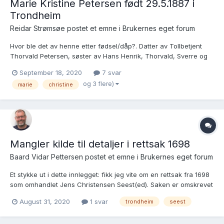
Marie Kristine Petersen født 29.5.1887 i
Trondheim
Reidar Strømsøe postet et emne i
Brukernes eget forum
Hvor ble det av henne etter fødsel/dåp?. Datter av Tollbetjent
Thorvald Petersen, søster av Hans Henrik, Thorvald, Sverre og
Annar. Lenker: https://www.digitalarkivet.no/kb20060126030432
September 18, 2020
7 svar
https://www.digitalarkivet.no/ft10171507455033
og 3 flere)
marie
christine
https://www.digitalarkivet.no/ft20110105120276...
Mangler kilde til detaljer i rettsak 1698
Baard Vidar Pettersen postet et emne i
Brukernes eget forum
Et stykke ut i dette innlegget: fikk jeg vite om en rettsak fra 1698
som omhandlet Jens Christensen Seest(ed). Saken er omskrevet
i Trondhjems guldsmeder 1 av Johan Ernst Brodahl og begynner
August 31, 2020
1 svar
trondheim
seest
et stykke ned på side 166: "Men tirsdag den 18. oktober 1698..."
https://www.nb.no/items/4b4cfad5ff1e8...