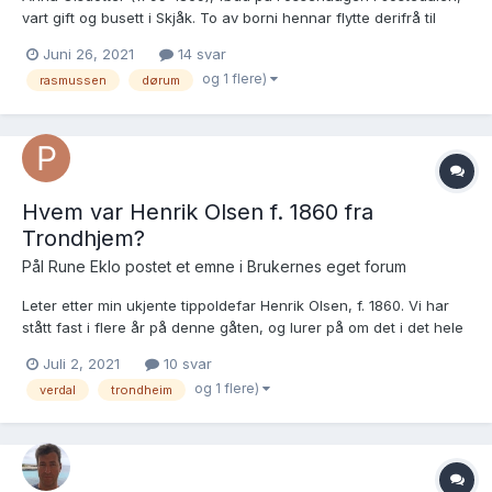
vart gift og busett i Skjåk. To av borni hennar flytte derifrå til
Trondheim, men dei veit me helst lite om. Kan nokon hjelpa meg
Juni 26, 2021
14 svar
finna desse dødsfalli og kor mange born dei hadde? Eg har òg
og 1 flere)
rasmussen
dørum
vanskar med å idenifisera opphavi...
Hvem var Henrik Olsen f. 1860 fra
Trondhjem?
Pål Rune Eklo postet et emne i
Brukernes eget forum
Leter etter min ukjente tippoldefar Henrik Olsen, f. 1860. Vi har
stått fast i flere år på denne gåten, og lurer på om det i det hele
tatt er mulig å komme videre? Tips og gode råd mottas med stor
Juli 2, 2021
10 svar
takk! Vi har få opplysninger om Henrik Olsen, men han er nevnt i
og 1 flere)
verdal
trondheim
kirkebøken...