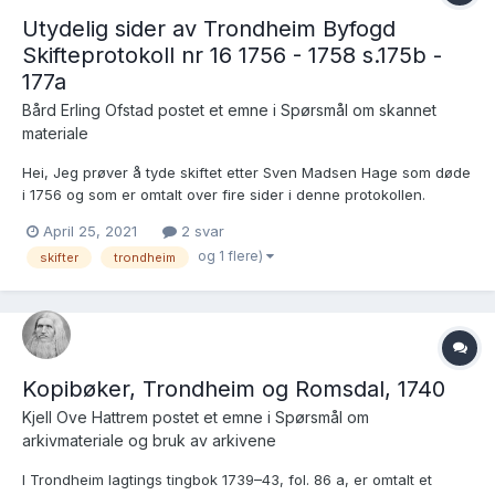
Utydelig sider av Trondheim Byfogd
Skifteprotokoll nr 16 1756 - 1758 s.175b -
177a
Bård Erling Ofstad postet et emne i
Spørsmål om skannet
materiale
Hei, Jeg prøver å tyde skiftet etter Sven Madsen Hage som døde
i 1756 og som er omtalt over fire sider i denne protokollen.
Skrifta er rimelig grei men oppløsninga på de skannede sidene
April 25, 2021
2 svar
som skiftet er på s. 176a - 177a blir grøtete når jeg zoomer inn.
og 1 flere)
skifter
trondheim
Har det vært mulig å fått en bedre oppløsnin...
Kopibøker, Trondheim og Romsdal, 1740
Kjell Ove Hattrem postet et emne i
Spørsmål om
arkivmateriale og bruk av arkivene
I Trondheim lagtings tingbok 1739–43, fol. 86 a, er omtalt et