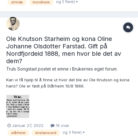
og 2 flere)
strinda
trondheim
https://www.digitalarkivet.no/...
Ole Knutson Starheim og kona Oline
Johanne Olsdotter Farstad. Gift på
Nordfjordeid 1888, men hvor ble det av
dem?
Truls Songstad postet et emne i
Brukernes eget forum
Kan vi få hjelp til å finne ut hvor det ble av Ole Knutson og kona
hans? Ole er født på Stårheim 10/8 1866.
https://www.digitalarkivet.no/view/255/pd00000004339874 og
konfirmert der
https://www.digitalarkivet.no/view/279/pk00000000727897 og
gifter seg der 30/1 1888 med Oline Joha...
Januar 27, 2022
16 svar
og 3 flere)
stårheim
kristiansund