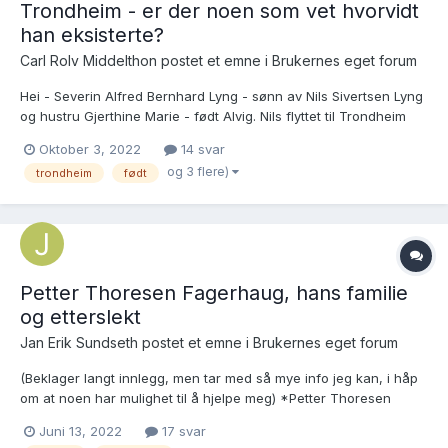
Trondheim - er der noen som vet hvorvidt
han eksisterte?
Carl Rolv Middelthon postet et emne i
Brukernes eget forum
Hei - Severin Alfred Bernhard Lyng - sønn av Nils Sivertsen Lyng
og hustru Gjerthine Marie - født Alvig. Nils flyttet til Trondheim
ca. 1850 og da justerte han etternavnet fra Lyngsvald til Lyng.
Oktober 3, 2022
14 svar
Severin og Gjerthine giftet seg 2. mars 1856 i Trondheim
og 3 flere)
trondheim
født
Domkirke. Jeg er blitt fortalt...
Petter Thoresen Fagerhaug, hans familie
og etterslekt
Jan Erik Sundseth postet et emne i
Brukernes eget forum
(Beklager langt innlegg, men tar med så mye info jeg kan, i håp
om at noen har mulighet til å hjelpe meg) *Petter Thoresen
Fagerhaugen blir født i Strinda, og døpt i Bakke kirke 02.05.1802,
Juni 13, 2022
17 svar
av foreldre Thore Larsen Fagerhaug og hustru Mallena Olsdatter