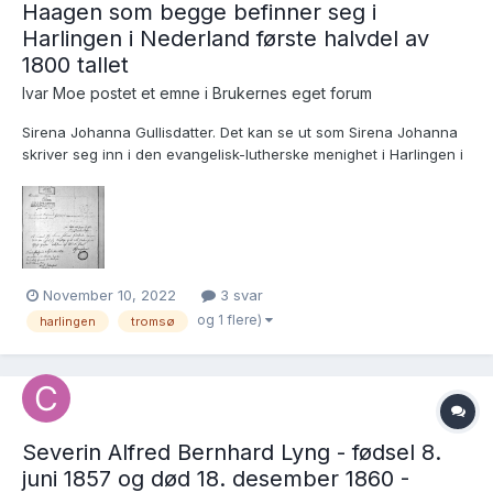
Haagen som begge befinner seg i
Harlingen i Nederland første halvdel av
1800 tallet
Ivar Moe postet et emne i
Brukernes eget forum
Sirena Johanna Gullisdatter. Det kan se ut som Sirena Johanna
skriver seg inn i den evangelisk-lutherske menighet i Harlingen i
1814. Hun får i det øyemed tilsendt (eller har med seg) en attest
fra Tromsø i Norge. https://allefriezen.nl/zoeken/persons?ss=
{"q":"Sirena Johanna"}...
November 10, 2022
3 svar
og 1 flere)
harlingen
tromsø
Severin Alfred Bernhard Lyng - fødsel 8.
juni 1857 og død 18. desember 1860 -