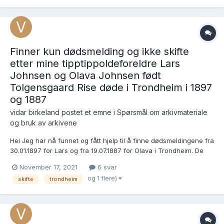
Finner kun dødsmelding og ikke skifte
etter mine tipptippoldeforeldre Lars
Johnsen og Olava Johnsen født
Tolgensgaard Rise døde i Trondheim i 1897
og 1887
vidar birkeland postet et emne i
Spørsmål om arkivmateriale
og bruk av arkivene
Hei Jeg har nå funnet og fått hjelp til å finne dødsmeldingene fra
30.01.1897 for Lars og fra 19.07.1887 for Olava i Trondheim. De
bodde i Kongensgate 39. Men jeg finner ingen skifteprotokoller
November 17, 2021
6 svar
eller lignende som dekker perioden. Er det en lakune i
og 1 flere)
skifte
trondheim
dokumentasjonen eller er det oppbevart...