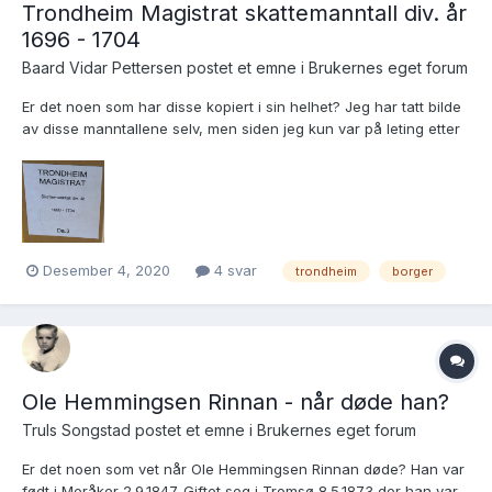
Trondheim Magistrat skattemanntall div. år
1696 - 1704
Baard Vidar Pettersen postet et emne i
Brukernes eget forum
Er det noen som har disse kopiert i sin helhet? Jeg har tatt bilde
av disse manntallene selv, men siden jeg kun var på leting etter
en spesifikk Nordlandshandler tok jeg kun bilde av sidene med
borgere i Nordland. I forbindelse med denne tråden: ..bla...
Desember 4, 2020
4 svar
trondheim
borger
Ole Hemmingsen Rinnan - når døde han?
Truls Songstad postet et emne i
Brukernes eget forum
Er det noen som vet når Ole Hemmingsen Rinnan døde? Han var
født i Meråker 2.9.1847. Giftet seg i Tromsø 8.5.1873 der han var