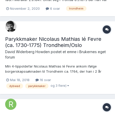
baker. Konen var Caroline Olsdatter Hoel. De fikk sitt første barn i
November 2, 2020
6 svar
trondheim
Tromsø 8.2.1874, men flyttet kort etter til Levanger der vi finner
dem i 1875. Senere flytter de til...
Parykkmaker Nicolaus Mathias lé Fevre
(ca. 1730-1775) Trondheim/Oslo
David Widerberg Howden postet et emne i
Brukernes eget
forum
MIn 4-tippoldefar Nicolaus Mathias lé Fevre ankom ifølge
borgerskapssøknaden til Trondheim ca. 1764, der han i 2 år
hadde etablert seg som haarskjærer. Da han trolover seg med
Mai 18, 2018
16 svar
skomakerdatteren Agnes Mathiasdatter Schultz i 1765 nevnes
og 3 flere)
dybwad
parykkmaker
han som parykkmakersvenn. I borgerskapsbevilgningen fra
1766...