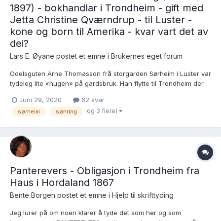
1897) - bokhandlar i Trondheim - gift med
Jetta Christine Qværndrup - til Luster -
kone og born til Amerika - kvar vart det av
dei?
Lars E. Øyane postet et emne i
Brukernes eget forum
Odelsguten Arne Thomasson frå storgarden Sørheim i Luster var
tydeleg lite «hugen» på gardsbruk. Han flytte til Trondheim der
han gifte seg med dotteri til ein dansk skodespelar, Jetta
Juni 29, 2020
62 svar
Christina Qværndrup. Ei tid var Arne bokhandlar i Trondheim, og
og 3 flere)
sørheim
søhring
sidan var han grossist, men kva som so skjedde, v...
Panterevers - Obligasjon i Trondheim fra
Haus i Hordaland 1867
Bente Borgen postet et emne i
Hjelp til skrifttyding
Jeg lurer på om noen klarer å tyde det som her og som