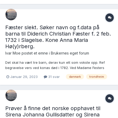
Fæster slekt. Søker navn og f.data på
barna til Diderich Christian Fæster f. 2 feb.
1732 i Slagelse. Kone Anna Maria
Hø(y)rberg.
Ivar Moe postet et emne i
Brukernes eget forum
Det skal ha vært tre barn, derav kun ett som vokste opp. Ref
begravelse vers ved konas død i 1782. Ved Madame Festers
Begravelse i Trondhjems Domkirkegaard, den 31te December
Januar 29, 2023
31 svar
danmark
trondheim
1782 : bare følgende Tanker optegnede paa Liigpladen af
hendes efterlevende Ægtefelle Diderich Christian Fester (tind.io...
Prøver å finne det norske opphavet til
Sirena Johanna Gullisdatter og Sirena