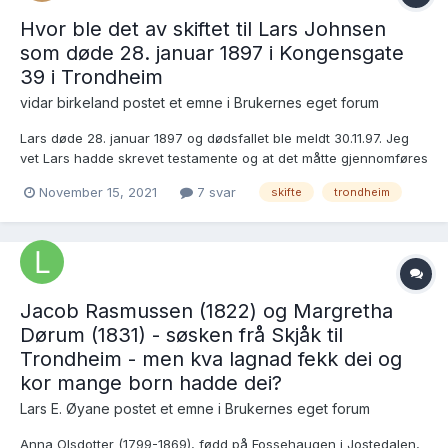
Hvor ble det av skiftet til Lars Johnsen
som døde 28. januar 1897 i Kongensgate
39 i Trondheim
vidar birkeland postet et emne i
Brukernes eget forum
Lars døde 28. januar 1897 og dødsfallet ble meldt 30.11.97. Jeg
vet Lars hadde skrevet testamente og at det måtte gjennomføres
et skifte siden hans kone, Olava Solem født Tolgensgaard Rise
November 15, 2021
7 svar
skifte
trondheim
hadde særkullsbarn og Lars bodde i et hus kjøpt av kona og
hennes tidligere ektefelle. Men skiftet finner jeg i...
Jacob Rasmussen (1822) og Margretha
Dørum (1831) - søsken frå Skjåk til
Trondheim - men kva lagnad fekk dei og
kor mange born hadde dei?
Lars E. Øyane postet et emne i
Brukernes eget forum
Anna Olsdotter (1799-1869), fødd på Fossehaugen i Jostedalen,