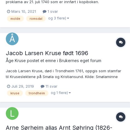
proklama av 21. juli 1740 som er innført i kopiboken.
https://www.digitalarkivet.no/rg20090505410308 I Romsdal
Mars 10, 2021
1 svar
sorenskriveris tingbok 1740–49, fol. 19 b, er omtalt en
og 3 flere)
molde
romsdal
kirkebokutskrift av 24. oktober 1740 som «lyder saaledes …...
Jacob Larsen Kruse født 1696
Åge Kruse postet et emne i
Brukernes eget forum
Jacob Larsen Kruse, død i Trondheim 1761, oppgis som stamfar
til Kruseslektene på Smøla og Kristiansund. Kilde: Smølaminne
1976, samt "Kruseboka" side 202. Det har tidligere, så lang jeg
Juli 29, 2019
11 svar
kjenner til, ikke vært mulig å finne hvor Jacob Larsen Kruse
og 1 flere)
kruse
trondheim
kommer fra eller hvem som er hans far....
Arne Sørheim alias Arnt Søhring (1826-