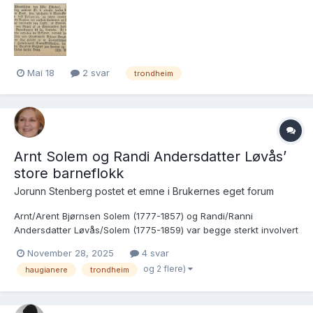
en Fyrverker Eliesen her fra byen". Så vidt jeg kan skjønne er
denne personen den samme Fyrmester/Fyrver...
Mai 18
2 svar
trondheim
Arnt Solem og Randi Andersdatter Løvås’
store barneflokk
Jorunn Stenberg postet et emne i
Brukernes eget forum
Arnt/Arent Bjørnsen Solem (1777-1857) og Randi/Ranni
Andersdatter Løvås/Solem (1775-1859) var begge sterkt involvert
i Haugianerbevegelsen fra begynnelsen av 1800-tallet, i
November 28, 2025
4 svar
Trondheim og Nord-Trøndelag (Gjeslingan) og senere i
og 2 flere)
haugianere
trondheim
Kristiania/Aker (Sandaker gård). Av den grunn er familien omtalt i
diverse...