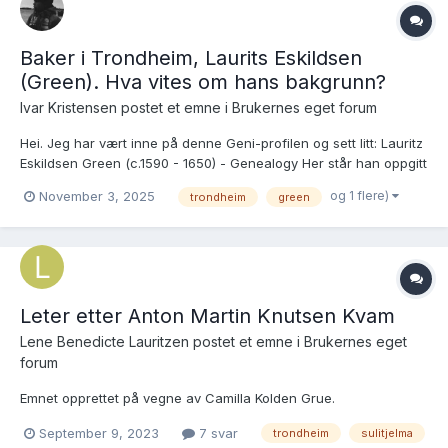
Baker i Trondheim, Laurits Eskildsen
(Green). Hva vites om hans bakgrunn?
Ivar Kristensen postet et emne i
Brukernes eget forum
Hei. Jeg har vært inne på denne Geni-profilen og sett litt: Lauritz
Eskildsen Green (c.1590 - 1650) - Genealogy Her står han oppgitt
med foreldrene Eskild Green, som angivelig skal ha kommet fra
og 1 flere)
November 3, 2025
trondheim
green
Sverige, og Lisbeth Andersdatter. Jeg ser imidlertid ikke at det er
lagt inn noen god dokumentasjon på de...
Leter etter Anton Martin Knutsen Kvam
Lene Benedicte Lauritzen postet et emne i
Brukernes eget
forum
Emnet opprettet på vegne av Camilla Kolden Grue.
September 9, 2023
7 svar
trondheim
sulitjelma