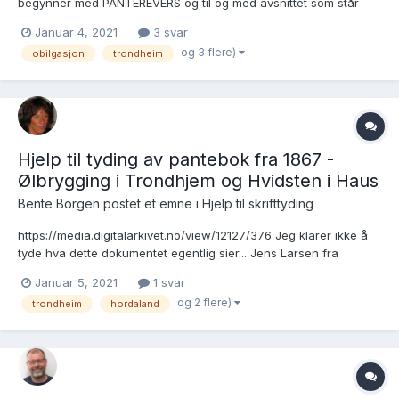
begynner med PANTEREVERS og til og med avsnittet som står
under ERKLÆRING fra M. M.....
Januar 4, 2021
3 svar
https://media.digitalarkivet.no/view/12889/263 I så fall blir jeg
og 3 flere)
obilgasjon
trondheim
veldig glad 🙂 mvh Bente Borgen
Hjelp til tyding av pantebok fra 1867 -
Ølbrygging i Trondhjem og Hvidsten i Haus
Bente Borgen postet et emne i
Hjelp til skrifttyding
https://media.digitalarkivet.no/view/12127/376 Jeg klarer ikke å
tyde hva dette dokumentet egentlig sier... Jens Larsen fra
Hordaland skylder Stadshaubtmann Mosling i Trondheim for
Januar 5, 2021
1 svar
ølbrygging? Han måtte visstnok gå fra gård og grunn pga av
og 2 flere)
trondheim
hordaland
dette. Er det noen som kan hjelpe...