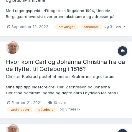
og bruk av arkivene
Med utgangspunkt i Ætt og Heim Rogaland 1994, Unnleiv
Bergsgaard oversikt over branntakstnumre og adresser på
Nedre Strandgate, samt Arne Kvitruds oversikt har jeg et par
og 3 flere)
September 12, 2022
stavanger
adresser
spørsmål som jeg håper på gode svar på. Slik det ser ut for meg
var hus nr. 503 Nedre Strandgate 61 i 1807 -1817. De...
Hvor kom Carl og Johanna Christina fra da
de flyttet til Göteborg i 1816?
Christer Kjølsrud postet et emne i
Brukernes eget forum
Mine tipp tipp oldeforeldre, Carl Zachrisson og Johanna
Christina Norström, bodde og døpte barn i bydelen Majorna i
Göteborg på 1800-tallet. De tilhørte Mariebergs församling, som
Februar 21, 2021
10 svar
senere ble Karl Johans församling. Fødselsåret deres varierer
og 3 flere)
zachrisson
göteborg
mellom 1785 til 1787 i oppføringene. Den første oppføringe...