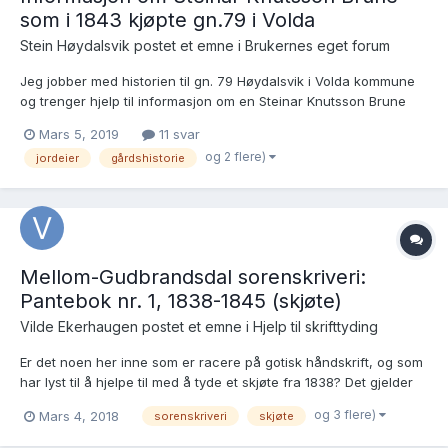
som i 1843 kjøpte gn.79 i Volda
Stein Høydalsvik postet et emne i
Brukernes eget forum
Jeg jobber med historien til gn. 79 Høydalsvik i Volda kommune
og trenger hjelp til informasjon om en Steinar Knutsson Brune
som står som eier i en kort periode. I Volda-soga III (Aarviknes) s.
Mars 5, 2019
11 svar
129 står det: I 1699 var Johan Frimann eigar av garden, og
og 2 flere)
jordeier
gårdshistorie
garden var i Frimannætta til eit skif...
Mellom-Gudbrandsdal sorenskriveri:
Pantebok nr. 1, 1838-1845 (skjøte)
Vilde Ekerhaugen postet et emne i
Hjelp til skrifttyding
Er det noen her inne som er racere på gotisk håndskrift, og som
har lyst til å hjelpe til med å tyde et skjøte fra 1838? Det gjelder
skjøte nr. 46. Det eneste jeg vet er at det omhandler
og 3 flere)
Mars 4, 2018
sorenskriveri
skjøte
mælkrakkfiske i Lågen (ifb. lågåsildfiske), og at gårdene
Rånnerud i Fåberg og Bryn i Øyer er blant...