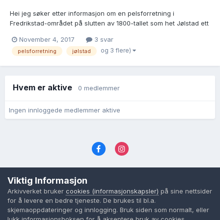
Hei jeg søker etter informasjon om en pelsforretning i
Fredrikstad-området på slutten av 1800-tallet som het Jølstad ett
eller annet. Vet ikke om den het Gjølstad eller Hjølstad eller
November 4, 2017
3 svar
skrevet på Anne måte. Kan noen hjelpe meg med å gi tips om
og 3 flere)
pelsforretning
jølstad
hvor jeg evt kan finne bøker/kilder om forretninger...
Hvem er aktive
0 medlemmer
Ingen innloggede medlemmer aktive
Språk
Personvernvilkår
Kontakt oss
Viktig Informasjon
Cookies (informasjonskapsler)
Arkivverket bruker
cookies (informasjonskapsler)
på sine nettsider
Powered by Invision Community
for å levere en bedre tjeneste. De brukes til bl.a.
skjemaoppdateringer og innlogging. Bruk siden som normalt, eller
lukk informasjonsboksen for å akseptere bruk av cookies.