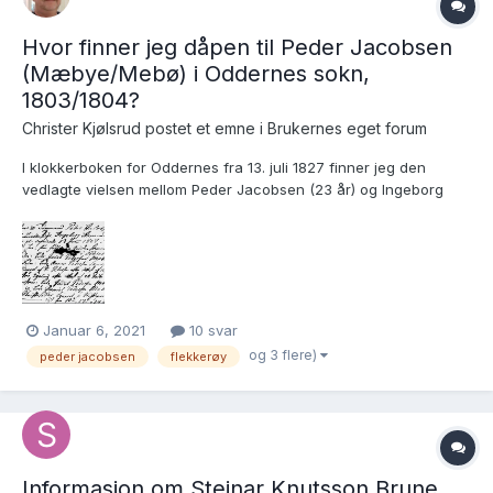
Hvor finner jeg dåpen til Peder Jacobsen
(Mæbye/Mebø) i Oddernes sokn,
1803/1804?
Christer Kjølsrud postet et emne i
Brukernes eget forum
I klokkerboken for Oddernes fra 13. juli 1827 finner jeg den
vedlagte vielsen mellom Peder Jacobsen (23 år) og Ingeborg
Aanensdatter (23 år). Ingeborg var lett å rede ut, men jeg finner
ikke dåpen til Peder, verken i ministerialboken eller klokkerboken
for 1803/1804. I vielsen fra ministerialboken s...
Januar 6, 2021
10 svar
og 3 flere)
peder jacobsen
flekkerøy
Informasjon om Steinar Knutsson Brune