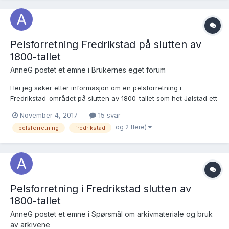
Pelsforretning Fredrikstad på slutten av
1800-tallet
AnneG postet et emne i
Brukernes eget forum
Hei jeg søker etter informasjon om en pelsforretning i
Fredrikstad-området på slutten av 1800-tallet som het Jølstad ett
eller annet. Vet ikke om den het Gjølstad eller Hjølstad eller
November 4, 2017
15 svar
skrevet på Anne måte. Kan noen hjelpe meg med å gi tips om
og 2 flere)
pelsforretning
fredrikstad
hvor jeg evt kan finne bøker/kilder om forretning...
Pelsforretning i Fredrikstad slutten av
1800-tallet
AnneG postet et emne i
Spørsmål om arkivmateriale og bruk
av arkivene