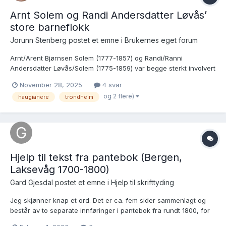
Arnt Solem og Randi Andersdatter Løvås’
store barneflokk
Jorunn Stenberg postet et emne i
Brukernes eget forum
Arnt/Arent Bjørnsen Solem (1777-1857) og Randi/Ranni
Andersdatter Løvås/Solem (1775-1859) var begge sterkt involvert
i Haugianerbevegelsen fra begynnelsen av 1800-tallet, i
November 28, 2025
4 svar
Trondheim og Nord-Trøndelag (Gjeslingan) og senere i
og 2 flere)
haugianere
trondheim
Kristiania/Aker (Sandaker gård). Av den grunn er familien omtalt i
diverse...
Hjelp til tekst fra pantebok (Bergen,
Laksevåg 1700-1800)
Gard Gjesdal postet et emne i
Hjelp til skrifttyding
Jeg skjønner knap et ord. Det er ca. fem sider sammenlagt og
består av to separate innføringer i pantebok fra rundt 1800, for
gården «Gravdal» i Laksevåg, Bergen. Det er (så vidt jeg har