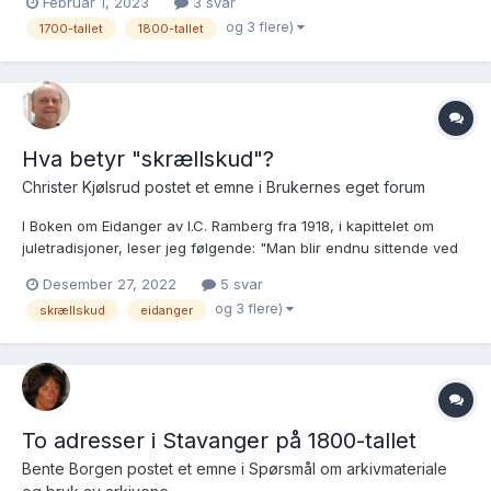
Februar 1, 2023
3 svar
skjønt) en kartforretning og et skjøte: Tinglysingsmateriale:
og 3 flere)
1700-tallet
1800-tallet
Hordaland fylke, Skjold i Nordhord...
Hva betyr "skrællskud"?
Christer Kjølsrud postet et emne i
Brukernes eget forum
I Boken om Eidanger av I.C. Ramberg fra 1918, i kapittelet om
juletradisjoner, leser jeg følgende: "Man blir endnu sittende ved
bordet, indtil den ældste søn har avfyrt et «skrællskud» utenfor
Desember 27, 2022
5 svar
vinduerne for trollkjærringens skyld ..." Dette "skrællskud" blir
og 3 flere)
skrællskud
eidanger
avfyrt etter kveldsmaten på jul...
To adresser i Stavanger på 1800-tallet
Bente Borgen postet et emne i
Spørsmål om arkivmateriale