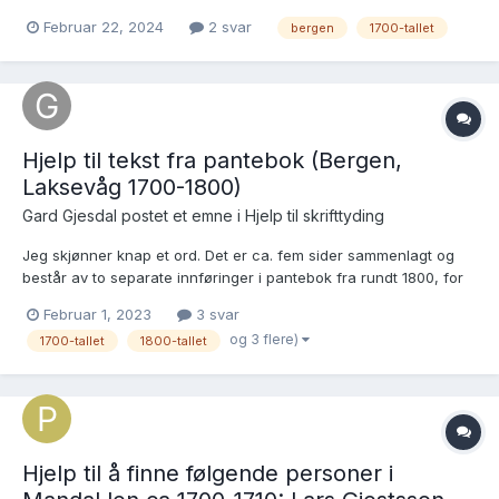
Nykirken Sokneprestembete, SAB/A-77101/H/Haa/L0007:
Februar 22, 2024
2 svar
bergen
1700-tallet
Ministerialbok nr. A 7, 1719-1781, s. 71 Brukslenke for sidevisning:
https://www.digitalarkivet.no/kb20070416620381 De får følgende
barn: 1735 Hieronimus http://d...
Hjelp til tekst fra pantebok (Bergen,
Laksevåg 1700-1800)
Gard Gjesdal postet et emne i
Hjelp til skrifttyding
Jeg skjønner knap et ord. Det er ca. fem sider sammenlagt og
består av to separate innføringer i pantebok fra rundt 1800, for
gården «Gravdal» i Laksevåg, Bergen. Det er (så vidt jeg har
Februar 1, 2023
3 svar
skjønt) en kartforretning og et skjøte: Tinglysingsmateriale:
og 3 flere)
1700-tallet
1800-tallet
Hordaland fylke, Skjold i Nordhord...
Hjelp til å finne følgende personer i