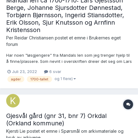
Mandal len ca 1700-1710: Lars Gjestsson
Berge, Johanne Sjursdotter Dønnestad,
Torbjørn Bjørnsson, Ingerid Stiansdotter,
Erik Olsson, Sjur Knutsson og Arnfinn
Kristensson
Per Reidar Christiansen postet et emne i
Brukernes eget
forum
Har noen "løsgjengere" fra Mandals len som jeg trenger hjelp til
å finne/plassere. Som nevnt i overskriften dreier det seg om Lars
Gjestsson Berge, Johanne Sjursdotter Dønnestad, Torbjørn
Juli 23, 2022
6 svar
Bjørnsson, Ingrid Stiansdotter, Erik Olsson, Sjur Knutsson og
og 1 flere)
agder
1700-tallet
Arnfinn Kristensson. Bortsett fra sistnevnte kan d...
Gjesvål gård (gnr 31, bnr 7) Orkdal
(Orkland kommune)
Kjersti Lie postet et emne i
Spørsmål om arkivmateriale og
bruk av arkivene