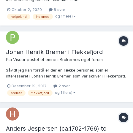
https://media.digitalarkivet.no/view/24854/230 Jeg leser: 1
Oktober 2, 2020
8 svar
Sengestue med loftt malet gl. anseet for 5 - " - " 1 Dito udindreed
og 1 flere)
helgeland
hemnes
anseet for...
Johan Henrik Bremer i Flekkefjord
Pia Viscor postet et emne i
Brukernes eget forum
Såvidt jeg kan forstå er der en række personer, som er
interesseret i Johan Henrik Bremer, som var skriver i Flekkefjord.
Han døde vistnok i 1731. Jeg vil her gøre opmærksom på, at jeg i
Desember 19, 2017
2 svar
dette forår udgav en bog med titlen BRANDSØ - øens historie
og 1 flere)
bremer
flekkefjord
indtil år 1900. I den er Johan Henrik Bremer næv...
Anders Jespersen (ca.1702-1766) to