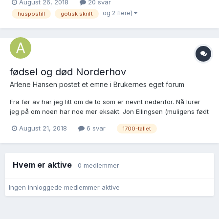
August 26, 2018
20 svar
wFZkr653Y7T2MwV1FuUDAzZlU/view?usp=sharing Så langt har
og 2 flere)
huspostill
gotisk skrift
jeg: "Denne Bog Haver Jeg Kiøbt For a...
fødsel og død Norderhov
Arlene Hansen postet et emne i
Brukernes eget forum
Fra før av har jeg litt om de to som er nevnt nedenfor. Nå lurer
jeg på om noen har noe mer eksakt. Jon Ellingsen (muligens født
c. 1767 på Aure) gift med Sissel Olsdatter i Lunder kirke 02 Jan
August 21, 2018
6 svar
1700-tallet
1791 Sissel Olsdatter (muligens født c. 1764) Paret var bosatt på...
Hvem er aktive
0 medlemmer
Ingen innloggede medlemmer aktive