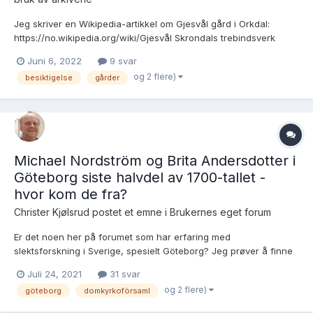
Jeg skriver en Wikipedia-artikkel om Gjesvål gård i Orkdal:
https://no.wikipedia.org/wiki/Gjesvål Skrondals trebindsverk
Orkdalsboka er en god kilde, som er sitert av flere senere
Juni 6, 2022
9 svar
forfattere, forskere og andre, MEN han var ikke verdensmester i
og 2 flere)
besiktigelse
gårder
å oppgi kilder … Jeg lurer på hvor jeg kan f...
Michael Nordström og Brita Andersdotter i
Göteborg siste halvdel av 1700-tallet -
hvor kom de fra?
Christer Kjølsrud postet et emne i
Brukernes eget forum
Er det noen her på forumet som har erfaring med
slektsforskning i Sverige, spesielt Göteborg? Jeg prøver å finne
ut mer om mine 3xtippoldeforeldre Michael Nordström (1745-
Juli 24, 2021
31 svar
1788) og Brita Andersdotter (1753/1756-????). De døper fire barn
og 2 flere)
göteborg
domkyrkoförsaml
i Domkyrkoförsamlingen (Göteborgs Gustaviförsamling): 1) 17...