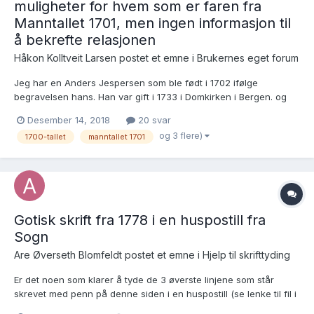
muligheter for hvem som er faren fra
Manntallet 1701, men ingen informasjon til
å bekrefte relasjonen
Håkon Kolltveit Larsen postet et emne i
Brukernes eget forum
Jeg har en Anders Jespersen som ble født i 1702 ifølge
begravelsen hans. Han var gift i 1733 i Domkirken i Bergen. og
var bosatt på Hetlevik på Askøy. Jeg finner ingen dåp på han.
Desember 14, 2018
20 svar
Min teori er at han er født på Askøy og døpt i Domkirken eller i
og 3 flere)
1700-tallet
manntallet 1701
Manger Her er Anders Jespersen i HBR: http...
Gotisk skrift fra 1778 i en huspostill fra
Sogn
Are Øverseth Blomfeldt postet et emne i
Hjelp til skrifttyding
Er det noen som klarer å tyde de 3 øverste linjene som står
skrevet med penn på denne siden i en huspostill (se lenke til fil i
nettskyen google drive)? https://drive.google.com/file/d/0B-