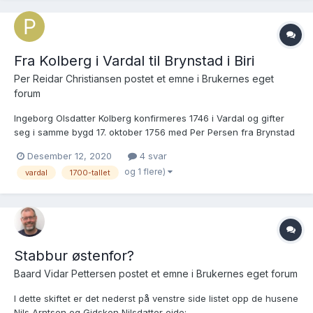
Fra Kolberg i Vardal til Brynstad i Biri
Per Reidar Christiansen postet et emne i
Brukernes eget
forum
Ingeborg Olsdatter Kolberg konfirmeres 1746 i Vardal og gifter
seg i samme bygd 17. oktober 1756 med Per Persen fra Brynstad
i Biri. Paret flytter deretter til hans hjemgård, hvor de etter hvert
Desember 12, 2020
4 svar
bærer følgende barn til dåp i Biri kirke: - Marte, døpt 8. etter trinit
og 1 flere)
vardal
1700-tallet
(før august) 1757, med fa...
Stabbur østenfor?
Baard Vidar Pettersen postet et emne i
Brukernes eget forum
I dette skiftet er det nederst på venstre side listet opp de husene
Nils Arntsen og Gidsken Nilsdatter eide: