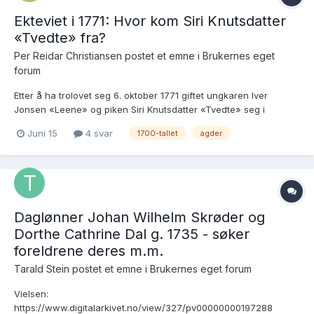
Ekteviet i 1771: Hvor kom Siri Knutsdatter
«Tvedte» fra?
Per Reidar Christiansen postet et emne i
Brukernes eget
forum
Etter å ha trolovet seg 6. oktober 1771 giftet ungkaren Iver
Jonsen «Leene» og piken Siri Knutsdatter «Tvedte» seg i
Oddernes kirke (ved Kristiansand) 21. oktober. Jon Gautsen
Juni 15
4 svar
1700-tallet
agder
Hånes (i Randesund) og Lars Hallkjellsen ibid var kausjonister.
https://goto.digitalarkivet.no/kb20070530610488...
Daglønner Johan Wilhelm Skrøder og
Dorthe Cathrine Dal g. 1735 - søker
foreldrene deres m.m.
Tarald Stein postet et emne i
Brukernes eget forum
Vielsen:
https://www.digitalarkivet.no/view/327/pv00000000197288