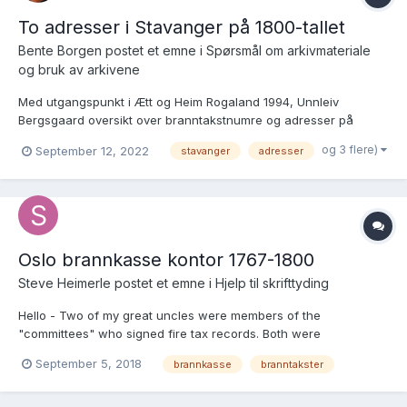
To adresser i Stavanger på 1800-tallet
Bente Borgen postet et emne i
Spørsmål om arkivmateriale
og bruk av arkivene
Med utgangspunkt i Ætt og Heim Rogaland 1994, Unnleiv
Bergsgaard oversikt over branntakstnumre og adresser på
Nedre Strandgate, samt Arne Kvitruds oversikt har jeg et par
og 3 flere)
September 12, 2022
stavanger
adresser
spørsmål som jeg håper på gode svar på. Slik det ser ut for meg
var hus nr. 503 Nedre Strandgate 61 i 1807 -1817. De...
Oslo brannkasse kontor 1767-1800
Steve Heimerle postet et emne i
Hjelp til skrifttyding
Hello - Two of my great uncles were members of the
"committees" who signed fire tax records. Both were
murmesters. One signed from 1769-1786 and the other 1785-
September 5, 2018
brannkasse
branntakster
1807. Johan Hessler (1735-1786 and Gottfried Hessler (1746-
1813), respectively. When I look at the records and see their
signatures and wax...