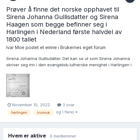
Prøver å finne det norske opphavet til
Sirena Johanna Gullisdatter og Sirena
Haagen som begge befinner seg i
Harlingen i Nederland første halvdel av
1800 tallet
Ivar Moe postet et emne i
Brukernes eget forum
Sirena Johanna Gullisdatter. Det kan se ut som Sirena Johanna
skriver seg inn i den evangelisk-lutherske menighet i Harlingen i
1814. Hun får i det øyemed tilsendt (eller har med seg) en attest
fra Tromsø i Norge. https://allefriezen.nl/zoeken/persons?ss=
{"q":"Sirena Johanna"}...
November 10, 2022
3 svar
og 1 flere)
harlingen
tromsø
Hvem er aktive
0 medlemmer