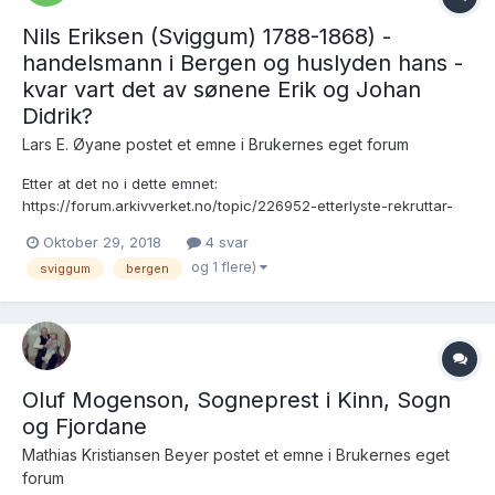
Nils Eriksen (Sviggum) 1788-1868) -
handelsmann i Bergen og huslyden hans -
kvar vart det av sønene Erik og Johan
Didrik?
Lars E. Øyane postet et emne i
Brukernes eget forum
Etter at det no i dette emnet:
https://forum.arkivverket.no/topic/226952-etterlyste-rekruttar-
frå-luster-og-hafslo-kvar-vart-det-av-dei-eldre-emnetitel-
Oktober 29, 2018
4 svar
johannes-christenson-beim-fødd-i-hafslo-1815-konfirmert-1830-
og 1 flere)
sviggum
bergen
forsvinn-sporlaust-men-truleg-avliden-før-1879-lagnaden-hans-
kan-henda-til-nordlan...
Oluf Mogenson, Sogneprest i Kinn, Sogn
og Fjordane
Mathias Kristiansen Beyer postet et emne i
Brukernes eget
forum