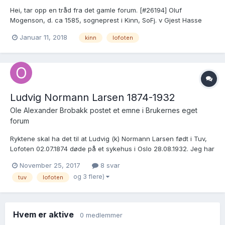
Hei, tar opp en tråd fra det gamle forum. [#26194] Oluf
Mogenson, d. ca 1585, sogneprest i Kinn, SoFj. v Gjest Hasse
Teigen, Desember 4, 2004 i Arkiv. Her fremkommer det i ett
Januar 11, 2018
kinn
lofoten
innlegg fra Olaf Thorstensen nye opplysninger for meg. "Siden
jeg er direkte etterkommer av Oluf...
Ludvig Normann Larsen 1874-1932
Ole Alexander Brobakk postet et emne i
Brukernes eget
forum
Ryktene skal ha det til at Ludvig (k) Normann Larsen født i Tuv,
Lofoten 02.07.1874 døde på et sykehus i Oslo 28.08.1932. Jeg har
nå gått igjennom dødsfallprotokollregisteret for 1931 til 1940 og
November 25, 2017
8 svar
finner han ikke der. Jeg har info på hans foreldre, kone & barn.
og 3 flere)
tuv
lofoten
Så jeg er egentlig på jakt etter en be...
Hvem er aktive
0 medlemmer