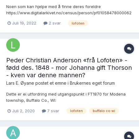
Noen som kan hjelpe med å finne deres foreldre
https://www.digitalarkivet.no/census/person/pf01058478000062
Juli 19, 2022
2 svar
lofoten
Peder Christian Anderson «frå Lofoten» -
fødd des. 1848 - mor Johanna gift Thorson
- kven var denne mannen?
Lars E. Øyane postet et emne i
Brukernes eget forum
Dette er ei utfordring med utgangspunkt i FT1870 for Modena
township, Buffalo Co., WI:
https://www.familysearch.org/ark:/61903/3:1:S3HT-6Q6W-26
Juli 2, 2020
7 svar
lofoten
buffalo co wi
Thorson, Svens 50 farmer Thorson, Johanna 52 wife Anderson,
Peter 21 Ifølgje eit family-tree hjå ancestry.com: https://w...