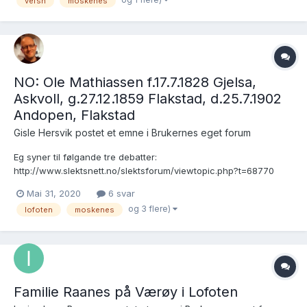
vefsn
moskenes
og Eliassen familien på Nor...
NO: Ole Mathiassen f.17.7.1828 Gjelsa,
Askvoll, g.27.12.1859 Flakstad, d.25.7.1902
Andopen, Flakstad
Gisle Hersvik postet et emne i
Brukernes eget forum
Eg syner til følgande tre debatter:
http://www.slektsnett.no/slektsforum/viewtopic.php?t=68770
https://forum.arkivverket.no/topic/95226-9302-ole-matiass-
Mai 31, 2020
6 svar
f1828-i-askvoll-g1859-flakstad-nl/
og 3 flere)
lofoten
moskenes
https://forum.arkivverket.no/topic/143932-58531-mr-nogved-
haram-knut-pedersen-sine-3-koner...
Familie Raanes på Værøy i Lofoten