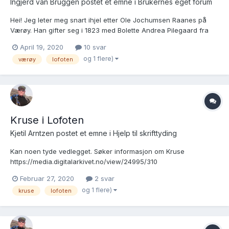
Ingjerd van Bruggen postet et emne i
Brukernes eget forum
Hei! Jeg leter meg snart ihjel etter Ole Jochumsen Raanes på
Værøy. Han gifter seg i 1823 med Bolette Andrea Pilegaard fra
Trondheim. Sammen får de så vidt jeg kan finne 3 barn, siste
April 19, 2020
10 svar
født i 1827. I november 1828 gifter Bolette seg på nytt med
og 1 flere)
værøy
lofoten
Johannes Larsen Vold. Da omtales Bolette som enke....
Kruse i Lofoten
Kjetil Arntzen postet et emne i
Hjelp til skrifttyding
Kan noen tyde vedlegget. Søker informasjon om Kruse
https://media.digitalarkivet.no/view/24995/310
Februar 27, 2020
2 svar
og 1 flere)
kruse
lofoten