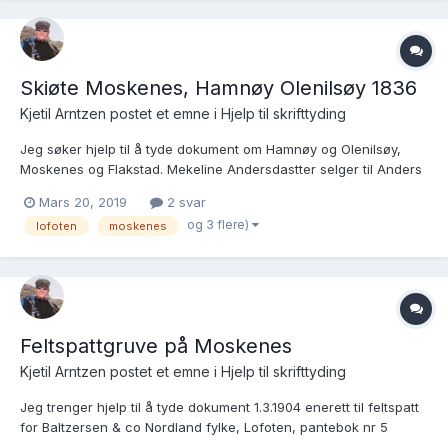
Skiøte Moskenes, Hamnøy Olenilsøy 1836
Kjetil Arntzen postet et emne i
Hjelp til skrifttyding
Jeg søker hjelp til å tyde dokument om Hamnøy og Olenilsøy,
Moskenes og Flakstad. Mekeline Andersdastter selger til Anders
Arntzen Pantebok for Lofoten og Vesterålen tinglest 1836, 14.juni
Mars 20, 2019
2 svar
1836
og 3 flere)
lofoten
moskenes
Feltspattgruve på Moskenes
Kjetil Arntzen postet et emne i
Hjelp til skrifttyding
Jeg trenger hjelp til å tyde dokument 1.3.1904 enerett til feltspatt
for Baltzersen & co Nordland fylke, Lofoten, pantebok nr 5
pantebokside side 208