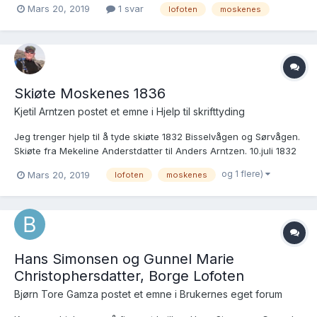
Mars 20, 2019
1 svar
lofoten
moskenes
Skiøte Moskenes 1836
Kjetil Arntzen postet et emne i
Hjelp til skrifttyding
Jeg trenger hjelp til å tyde skiøte 1832 Bisselvågen og Sørvågen.
Skiøte fra Mekeline Anderstdatter til Anders Arntzen. 10.juli 1832
tingsted Reine, Sommertinget Flakstad, Værøy og Røst Tinglaug
og 1 flere)
Mars 20, 2019
lofoten
moskenes
10.juli 1832 Panteregister Lofoten og Vesterålen
Hans Simonsen og Gunnel Marie
Christophersdatter, Borge Lofoten
Bjørn Tore Gamza postet et emne i
Brukernes eget forum