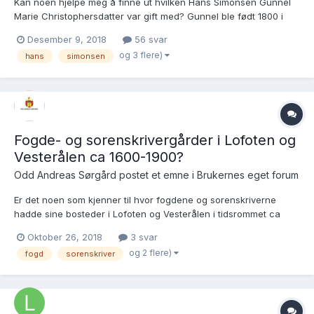
Kan noen hjelpe meg å finne ut hvilken Hans Simonsen Gunnel
Marie Christophersdatter var gift med? Gunnel ble født 1800 i
Smedvik, Borge, Lofoten og finnes både i "Borge og Valberg
Desember 9, 2018
56 svar
Bygdebok, Bind 7" og i folketellingen av 1801. Jeg finner både
og 3 flere)
hans
simonsen
Hans og Gunnel som foreldre til bl.a. Ane Magdalene Hans...
Fogde- og sorenskrivergårder i Lofoten og
Vesterålen ca 1600-1900?
Odd Andreas Sørgård postet et emne i
Brukernes eget forum
Er det noen som kjenner til hvor fogdene og sorenskriverne
hadde sine bosteder i Lofoten og Vesterålen i tidsrommet ca
1600-1900? "Lofoten og Vesterålens historie" har en noen
Oktober 26, 2018
3 svar
usammenhengende beskrivelse av dette emnet. "For rett og
og 2 flere)
fogd
sorenskriver
rettferdighet i 400 år - sorenskriverne i Norge 1591-1991" har
noen...