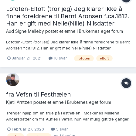
Lofoten-Eltoft (tror jeg) Jeg klarer ikke å
finne foreldrene til Bernt Aronsen f.ca.1812.
Han er gift med Nelle(Nille) Nilsdatter
Aud Signe Melleby postet et emne i
Brukernes eget forum
Lofoten-Eltoft (tror jeg) Jeg klarer ikke å finne foreldrene til Bernt
Aronsen f.ca.1812. Han er gift med Nelle(Nille) Nilsdatter
Januar 21, 2021
10 svar
lofoten
eltoft
fra Vefsn til Festhælen
Kjetil Arntzen postet et emne i
Brukernes eget forum
Trenger hjelp om en frue på Festhælen i Moskenes Mallena
Andersdatter om fra Aufles i Vefsn. hun var mulig gift tre ganger.
* Knut Olsen Søfting. * Lars Eliassen fra Skog som hadde
Februar 27, 2020
5 svar
hatt/har rettigheter på Festhælen i "århundre" fra Kruse, Sund
og 1 flere)