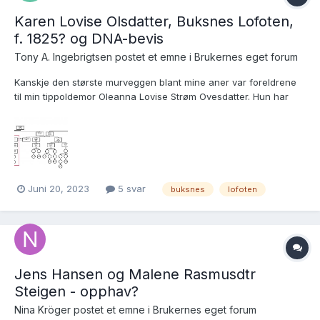
Karen Lovise Olsdatter, Buksnes Lofoten,
f. 1825? og DNA-bevis
Tony A. Ingebrigtsen postet et emne i
Brukernes eget forum
Kanskje den største murveggen blant mine aner var foreldrene
til min tippoldemor Oleanna Lovise Strøm Ovesdatter. Hun har
vært etterlyst tidligere her på forumet: Faren hennes var
sannsynligvis Ove Jørgen Christiansen fra Beitstad i Nord-
Trøndelag, men moren, altså Karen Lovise Ols...
Juni 20, 2023
5 svar
buksnes
lofoten
Jens Hansen og Malene Rasmusdtr
Steigen - opphav?
Nina Kröger postet et emne i
Brukernes eget forum