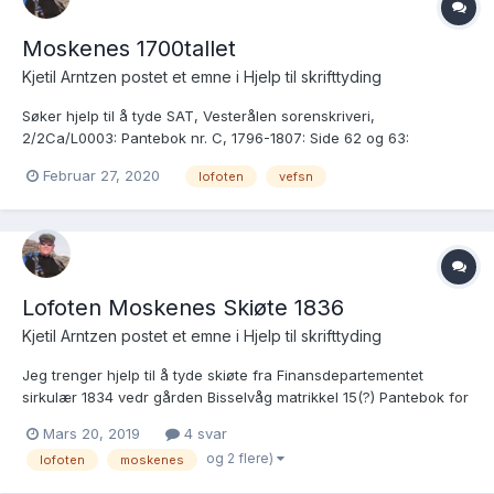
Moskenes 1700tallet
Kjetil Arntzen postet et emne i
Hjelp til skrifttyding
Søker hjelp til å tyde SAT, Vesterålen sorenskriveri,
2/2Ca/L0003: Pantebok nr. C, 1796-1807: Side 62 og 63:
Brukslenke for sidevisning:
Februar 27, 2020
lofoten
vefsn
https://www.digitalarkivet.no/tl20080121680571 Permanent
bildelenke: http://urn.digitalarkivet.no/URN:NBN:no-a1450-
tl20080121680571.jpg...
Lofoten Moskenes Skiøte 1836
Kjetil Arntzen postet et emne i
Hjelp til skrifttyding
Jeg trenger hjelp til å tyde skiøte fra Finansdepartementet
sirkulær 1834 vedr gården Bisselvåg matrikkel 15(?) Pantebok for
Lofoten og Vesterålen, tinglyst 30.juni 1836, 29.februar 1836
Mars 20, 2019
4 svar
og 2 flere)
lofoten
moskenes