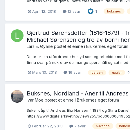
Andreas var 6 år gamal, sette faren livet til då han 15.12.
April 12, 2018
12 svar
1
buksnes
Gjertrud Sørensdotter (1816-1879) - fr
Michael Sørensen og tre av borni henn
Lars E. Øyane postet et emne i
Brukernes eget forum
Dette er ein utfordrande huslyd som eg arbeidde med for 
finna svar på nokre av dei mange spørsmåli eg sat med d
o
Mars 10, 2018
16 svar
bergen
gaular
Buksnes, Nordland - Aner til Andreas 
Ivar Moe postet et emne i
Brukernes eget forum
Søker dåp til Andreas Blix Hansen f. 1834 og Stina Daniel
https://www.digitalarkivet.no/view/255/pd00000004935297
Februar 22, 2018
7 svar
buksnes
indres