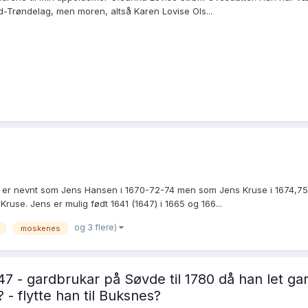
d-Trøndelag, men moren, altså Karen Lovise Ols...
n er nevnt som Jens Hansen i 1670-72-74 men som Jens Kruse i 1674,75 
Kruse. Jens er mulig født 1641 (1647) i 1665 og 166...
og 3 flere)
moskenes
7 - gardbrukar på Søvde til 1780 då han let gar
? - flytte han til Buksnes?