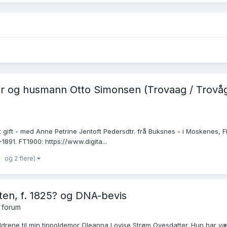
sker og husmann Otto Simonsen (Trovaag / Trovåg
art gift - med Anne Petrine Jentoft Pedersdtr. frå Buksnes - i Moskenes,
1891. FT1900: https://www.digita...
og 2 flere)
ten, f. 1825? og DNA-bevis
 forum
drene til min tippoldemor Oleanna Lovise Strøm Ovesdatter. Hun har vært