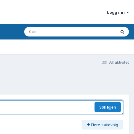
Logg inn
All aktivitet
Søk Igjen
Flere søkevalg