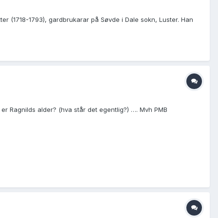
er (1718-1793), gardbrukarar på Søvde i Dale sokn, Luster. Han
er Ragnilds alder? (hva står det egentlig?) …. Mvh PMB