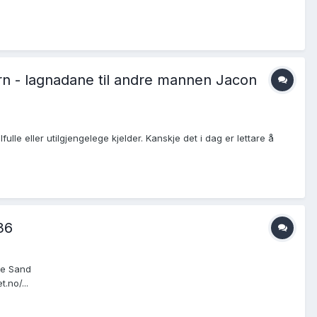
born - lagnadane til andre mannen Jacon
e eller utilgjengelege kjelder. Kanskje det i dag er lettare å
36
dre Sand
.no/...