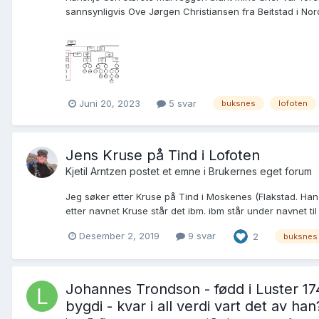
sannsynligvis Ove Jørgen Christiansen fra Beitstad i Nor
Juni 20, 2023
5 svar
buksnes
lofoten
Jens Kruse på Tind i Lofoten
Kjetil Arntzen postet et emne i
Brukernes eget forum
Jeg søker etter Kruse på Tind i Moskenes (Flakstad. Ha
etter navnet Kruse står det ibm. ibm står under navnet til 
Desember 2, 2019
9 svar
2
buksnes
Johannes Trondson - fødd i Luster 174
bygdi - kvar i all verdi vart det av han