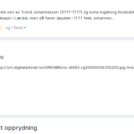
dste son av Trond Johannesson ((1717-1777) og kona Ingeborg Knutsdott
alsøyri i Lærdal, men då faren døydde i 1777 fekk Johannes...
og 1 flere)
ing
ttp://urn.digitalarkivet.no/URN:NBN:no-a1450-rg20090506330255.jpg Hva 
itt opprydning