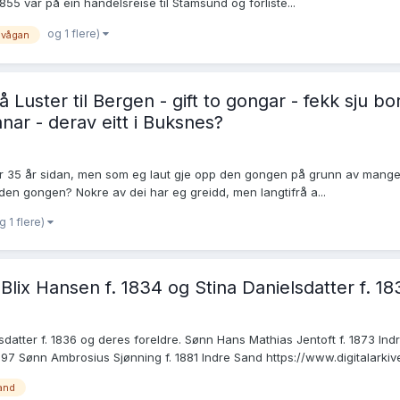
1855 var på ein handelsreise til Stamsund og forliste...
og 1 flere)
vågan
å Luster til Bergen - gift to gongar - fekk sju 
ar - derav eitt i Buksnes?
35 år sidan, men som eg laut gje opp den gongen på grunn av mangelfull
en gongen? Nokre av dei har eg greidd, men langtifrå a...
g 1 flere)
Blix Hansen f. 1834 og Stina Danielsdatter f. 18
sdatter f. 1836 og deres foreldre. Sønn Hans Mathias Jentoft f. 1873 In
 Sønn Ambrosius Sjønning f. 1881 Indre Sand https://www.digitalarkivet
and