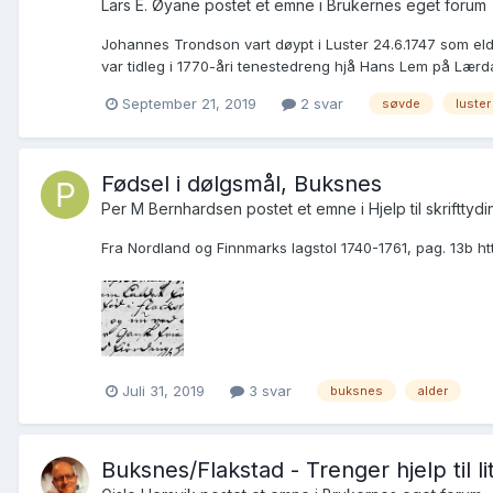
Lars E. Øyane postet et emne i
Brukernes eget forum
Johannes Trondson vart døypt i Luster 24.6.1747 som el
var tidleg i 1770-åri tenestedreng hjå Hans Lem på Lærd
September 21, 2019
2 svar
søvde
luster
Fødsel i dølgsmål, Buksnes
Per M Bernhardsen postet et emne i
Hjelp til skrifttyd
Fra Nordland og Finnmarks lagstol 1740-1761, pag. 13b h
Juli 31, 2019
3 svar
buksnes
alder
Buksnes/Flakstad - Trenger hjelp til l