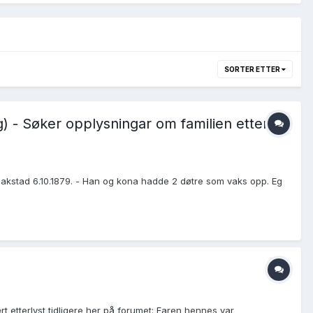
SORTER ETTER
) - Søker opplysningar om familien etter
 Flakstad 6.10.1879. - Han og kona hadde 2 døtre som vaks opp. Eg
 etterlyst tidligere her på forumet: Faren hennes var