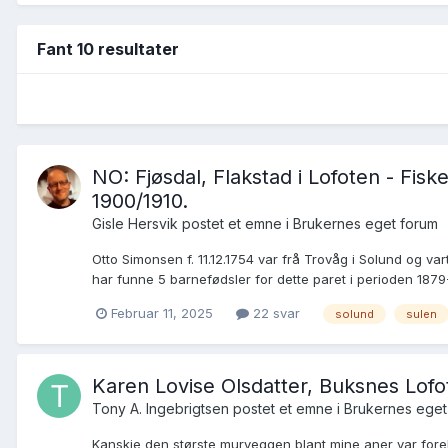
Fant 10 resultater
NO: Fjøsdal, Flakstad i Lofoten - Fi
1900/1910.
Gisle Hersvik postet et emne i
Brukernes eget forum
Otto Simonsen f. 11.12.1754 var frå Trovåg i Solund og v
har funne 5 barnefødsler for dette paret i perioden 1879-
Februar 11, 2025
22 svar
solund
sulen
Karen Lovise Olsdatter, Buksnes Lofo
Tony A. Ingebrigtsen postet et emne i
Brukernes eget
Kanskje den største murveggen blant mine aner var forel