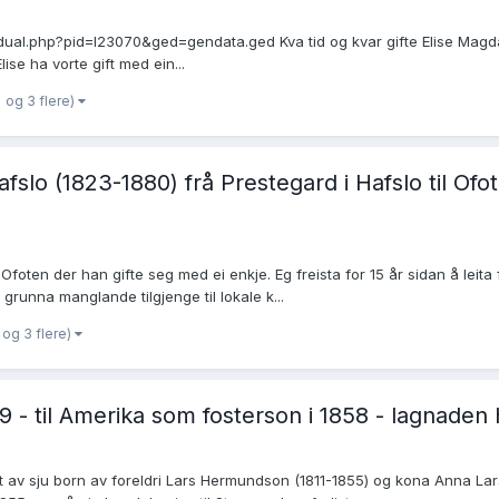
dividual.php?pid=I23070&ged=gendata.ged Kva tid og kvar gifte Elise Mag
ise ha vorte gift med ein...
og 3 flere)
afslo (1823-1880) frå Prestegard i Hafslo til Ofo
il Ofoten der han gifte seg med ei enkje. Eg freista for 15 år sidan å lei
 grunna manglande tilgjenge til lokale k...
og 3 flere)
 - til Amerika som fosterson i 1858 - lagnaden
 av sju born av foreldri Lars Hermundson (1811-1855) og kona Anna Lar