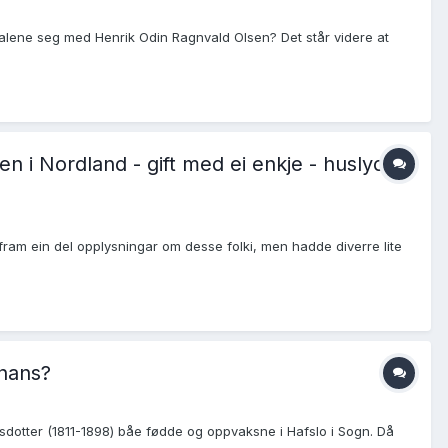
dalene seg med Henrik Odin Ragnvald Olsen? Det står videre at
ten i Nordland - gift med ei enkje - huslyden
ta fram ein del opplysningar om desse folki, men hadde diverre lite
 hans?
sdotter (1811-1898) båe fødde og oppvaksne i Hafslo i Sogn. Då