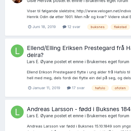
Gisle Hersvik postet et emne i
Brukernes eget forum
Viser til følgande slektstre; http://www.velogen.net/in
Henrik Odin dø etter 1901. Men når og kvar? Videre skal El
Juni 18, 2019
12 svar
buksnes
flakstad
Ellend/Elling Eriksen Prestegard frå H
deira?
Lars E. Øyane postet et emne i
Brukernes eget forum
Ellend Erikson Prestegaard flytte i ung alder frå Hafslo t
hell med meg, dels fordi dei flytte ein del på seg, og dels
Januar 11, 2019
17 svar
hafslo
ofoten
Andreas Larsson - fødd i Buksnes 1849
Lars E. Øyane postet et emne i
Brukernes eget forum
Andreas Larsson var fødd i Buksnes 15.10.1849 som yngst