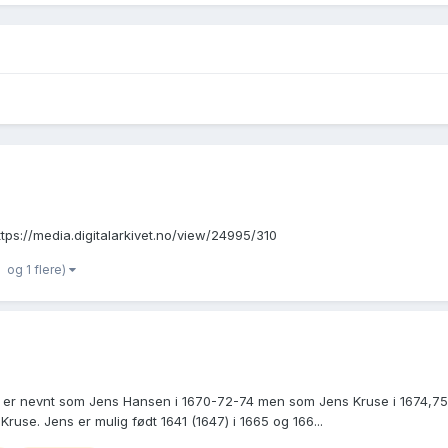
ps://media.digitalarkivet.no/view/24995/310
og 1 flere)
n er nevnt som Jens Hansen i 1670-72-74 men som Jens Kruse i 1674,75 
Kruse. Jens er mulig født 1641 (1647) i 1665 og 166...