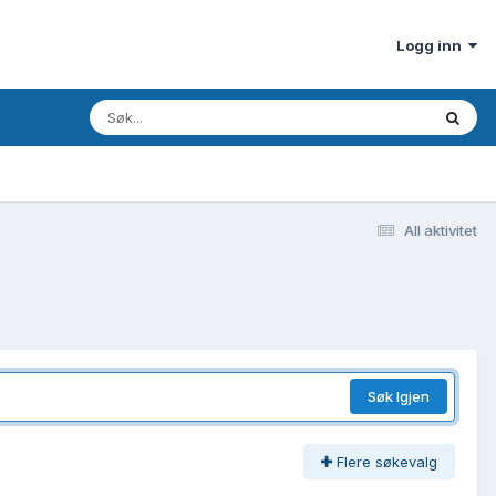
Logg inn
All aktivitet
Søk Igjen
Flere søkevalg