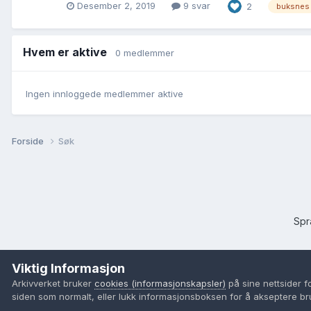
Desember 2, 2019
9 svar
2
buksnes
Hvem er aktive
0 medlemmer
Ingen innloggede medlemmer aktive
Forside
Søk
Sp
Viktig Informasjon
Arkivverket bruker
cookies (informasjonskapsler)
på sine nettsider f
siden som normalt, eller lukk informasjonsboksen for å akseptere br