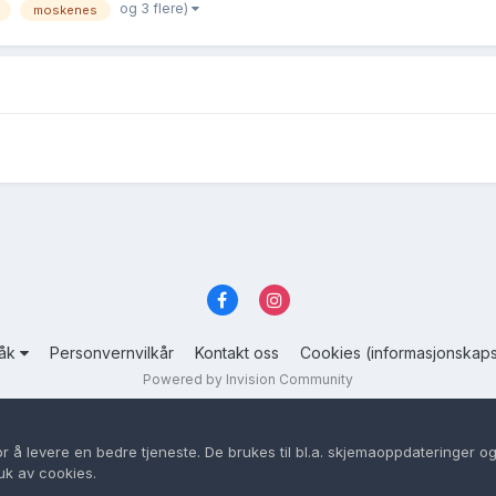
og 3 flere)
moskenes
råk
Personvernvilkår
Kontakt oss
Cookies (informasjonskaps
Powered by Invision Community
or å levere en bedre tjeneste. De brukes til bl.a. skjemaoppdateringer og
uk av cookies.