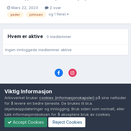
Groe Amundsdatter. Jeg ser også at det står to aldere: 70 aar
Mars 22, 2023
2 svar
hun 68. (tror jeg) Brukslenke for sidevisning:
og 1 flere)
peder
johnsen
https://www.digitalarkivet.no/kb20061013050490 P...
Hvem er aktive
0 medlemmer
Ingen innloggede medlemmer aktive
Språk
Personvernvilkår
Kontakt oss
Viktig Informasjon
Cookies (informasjonskapsler)
Arkivverket bruker
cookies (informasjonskapsler)
på sine nettsider
Powered by Invision Community
for å levere en bedre tjeneste. De brukes til bl.a.
skjemaoppdateringer og innlogging. Bruk siden som normalt, eller
lukk informasjonsboksen for å akseptere bruk av cookies.
Accept Cookies
Reject Cookies