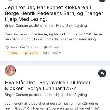
Jeg Tror Jeg Har Funnet Klokkeren I
Borge Henrik Pedersens Barn, og Trenger
Hjelp Med Lesing.
Birger Carlsen postet et emne i
Hjelp til skrifttyding
Hans første sønn het Peder, og ble født i Borge før 1750. Her er
han på 85. Hund (Hunn) i Borge. Brukslenke for sidevisning:
https://www.digitalarkivet.no/rk10051109280163 Dåpen jeg gjerne
Desember 11, 2022
26 svar
vil ha hjelp med er nederst på høyre side, og jeg mener det står
og 3 flere)
henrik
pedersen
Henrich Klokker og Inger Ette...
Hva Står Det I Begravelsen Til Peder
Klokker I Borge I Januar 1757?
Birger Carlsen postet et emne i
Hjelp til skrifttyding
Jeg mener i all erbødighet at det står hustru, men står det et
navn i tillegg? Om han var gift bare en gang, så var det "min"