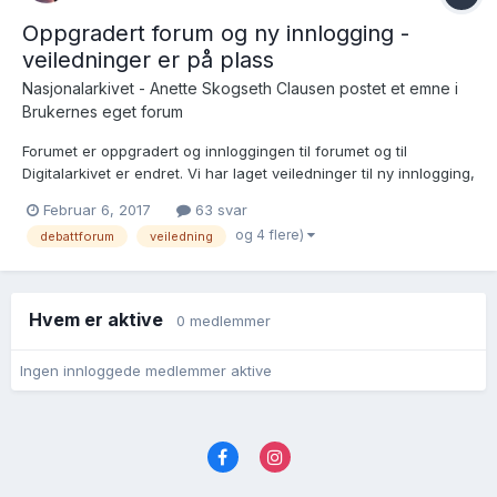
Oppgradert forum og ny innlogging -
veiledninger er på plass
Nasjonalarkivet - Anette Skogseth Clausen postet et emne i
Brukernes eget forum
Forumet er oppgradert og innloggingen til forumet og til
Digitalarkivet er endret. Vi har laget veiledninger til ny innlogging,
registrering, glemt passord og endre visningsnavn. Det hele
Februar 6, 2017
63 svar
finnes under hjelpesidene i Digitalarkivet:
og 4 flere)
debattforum
veiledning
https://www.digitalarkivet.no/content/219/brukarkonto-
innloggin...
Hvem er aktive
0 medlemmer
Ingen innloggede medlemmer aktive