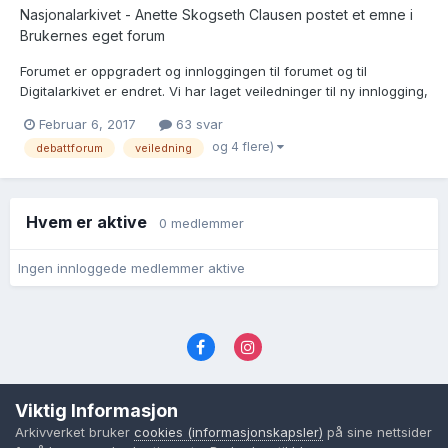
Nasjonalarkivet - Anette Skogseth Clausen postet et emne i
Brukernes eget forum
Forumet er oppgradert og innloggingen til forumet og til
Digitalarkivet er endret. Vi har laget veiledninger til ny innlogging,
registrering, glemt passord og endre visningsnavn. Det hele
Februar 6, 2017
63 svar
finnes under hjelpesidene i Digitalarkivet:
og 4 flere)
debattforum
veiledning
https://www.digitalarkivet.no/content/219/brukarkonto-
innloggin...
Hvem er aktive
0 medlemmer
Ingen innloggede medlemmer aktive
Språk
Personvernvilkår
Kontakt oss
Viktig Informasjon
Cookies (informasjonskapsler)
Arkivverket bruker
cookies (informasjonskapsler)
på sine nettsider
Powered by Invision Community