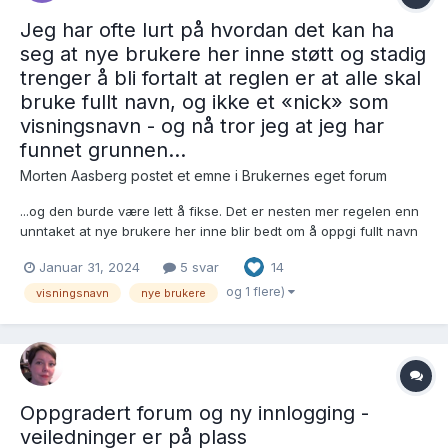
Jeg har ofte lurt på hvordan det kan ha
seg at nye brukere her inne støtt og stadig
trenger å bli fortalt at reglen er at alle skal
bruke fullt navn, og ikke et «nick» som
visningsnavn - og nå tror jeg at jeg har
funnet grunnen...
Morten Aasberg postet et emne i
Brukernes eget forum
...og den burde være lett å fikse. Det er nesten mer regelen enn
unntaket at nye brukere her inne blir bedt om å oppgi fullt navn
som visningsnavn, og i mitt stille sinn lurer jeg hver gang på
Januar 31, 2024
5 svar
14
hvorfor registreringsskjemaet ikke «tvinger» nye brukere til å
gjøre det riktig med en gang. Si...
og 1 flere)
visningsnavn
nye brukere
Oppgradert forum og ny innlogging -
veiledninger er på plass