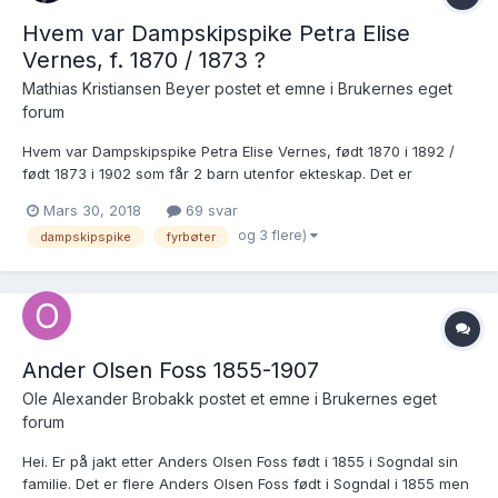
Hvem var Dampskipspike Petra Elise
Vernes, f. 1870 / 1873 ?
Mathias Kristiansen Beyer postet et emne i
Brukernes eget
forum
Hvem var Dampskipspike Petra Elise Vernes, født 1870 i 1892 /
født 1873 i 1902 som får 2 barn utenfor ekteskap. Det er
utelukkende barn nr.2, Sigrid Gunhild Bergersen, hennes
Mars 30, 2018
69 svar
foreldre Sigurd Bergersen og Petra Elise Vernes sine
og 3 flere)
dampskipspike
fyrbøter
etterkommere jeg har intersse av. 1. Marie Elise...
Ander Olsen Foss 1855-1907
Ole Alexander Brobakk postet et emne i
Brukernes eget
forum
Hei. Er på jakt etter Anders Olsen Foss født i 1855 i Sogndal sin
familie. Det er flere Anders Olsen Foss født i Sogndal i 1855 men