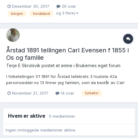
han jeg er på jakt etter var fyrbøter på SS Hugin. Tror kanskje
Desember 30, 2017
26 svar
Foss var et stedsnavn som kom som et tillegg til Olsen. Han giftet
og 3 flere)
bergen
hordaland
seg i Bergen med Baarnille (Nille) Ol...
Årstad 1891 tellingen Carl Evensen f 1855 i
Os og familie
Terje E Skrolsvik postet et emne i
Brukernes eget forum
I folketellingen 1/1 1891 for Årstad tellekrets 3 husliste 42a
personseddel no 13 finner jeg familen, som da består av Carl
Evensen husfar fyrbøter med dampskib ophold i Plydt, England ,
November 21, 2017
14 svar
fyrbøter
født i Os og kone Berthe Evensdatter f 1854 i Lavik, Sogn. De er
der notert med fire barn: Emma Constanse f 188...
Hvem er aktive
0 medlemmer
Ingen innloggede medlemmer aktive