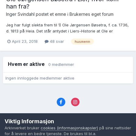
han fra?
Inger Svindahl postet et emne i
Brukernes eget forum
Jeg har fulgt slekta frem til 1) Ole Jørgensen Bøsetra, f. ca. 1736,
d. 1813 på Heia. Det står antydet i Liers-Historie at Ole er
barnebarn til Ole Guttormsen, og sønnen Jørgen Olsen da er
April 23, 2018
48 svar
husmenn
hans far, men jeg hat lett og lett uten å finne noe dokumentasjon
og kilder som viser at det er rikti...
Hvem er aktive
0 medlemmer
Ingen innloggede medlemmer aktive
Språk
Personvernvilkår
Kontakt oss
Viktig Informasjon
Cookies (informasjonskapsler)
Arkivverket bruker
cookies (informasjonskapsler)
på sine nettsider
Powered by Invision Community
for å levere en bedre tjeneste. De brukes til bl.a.