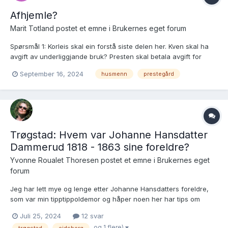
Afhjemle?
Marit Totland postet et emne i
Brukernes eget forum
Spørsmål 1: Korleis skal ein forstå siste delen her. Kven skal ha
avgift av underliggjande bruk? Presten skal betala avgift for
ødegarden Skammanes, men det er fleire husmannsplassar
September 16, 2024
husmenn
prestegård
under Skammanes, er det dette siste setning handlar om, og
kven skal då ha avgifta for dei? Spørsmål: Er det an...
Trøgstad: Hvem var Johanne Hansdatter
Dammerud 1818 - 1863 sine foreldre?
Yvonne Roualet Thoresen postet et emne i
Brukernes eget
forum
Jeg har lett mye og lenge etter Johanne Hansdatters foreldre,
som var min tipptippoldemor og håper noen her har tips om
hvordan jeg kan komme videre. Jeg har god koll på
Juli 25, 2024
12 svar
etterkommerne. Jeg blir veldig glad for både tips til metode
og 1 flere)
trøgstad
eidsberg