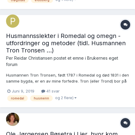
og/eller konkrete funn 🤩Jeg har for eksempel forsøkt meg på
en "fadd...
Husmannsslekter i Romedal og omegn -
utfordringer og metoder (tidl. Husmannen
Tron Tronsen ...)
Per Reidar Christiansen postet et emne i
Brukernes eget
forum
Husmannen Tron Tronsen, født 1787 i Romedal og død 1831 i den
samme bygda, er en av mine forfedre. Tron (eller Trond) bor på
Frenningseie ifbm. at han 21.1 1814 gifter seg med Anne
Juni 9, 2019
41 svar
Hansdatter fra Melby. Sammen får de barna Hans, f 14.1 1815,
og 2 flere)
romedal
husmenn
Tolline, f 11.9 1817, Engebret, f 15.4 1820, Kristian, f 2...
Ole Jørgensen Bøsetra i Lier, hvor kom