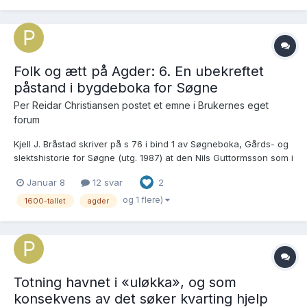
Folk og ætt på Agder: 6. En ubekreftet
påstand i bygdeboka for Søgne
Per Reidar Christiansen postet et emne i
Brukernes eget
forum
Kjell J. Bråstad skriver på s 76 i bind 1 av Søgneboka, Gårds- og
slektshistorie for Søgne (utg. 1987) at den Nils Guttormsson som i
1670-årene overtok Odd Stianssons bruk i Kilen (gnr. 12) «… var
Januar 8
12 svar
2
trolig sønn av Guttorm Justnes og dattersønn av Syvert Jonsson
Vige.» Så langt Bråstad som,...
og 1 flere)
1600-tallet
agder
Totning havnet i «uløkka», og som
konsekvens av det søker kvarting hjelp