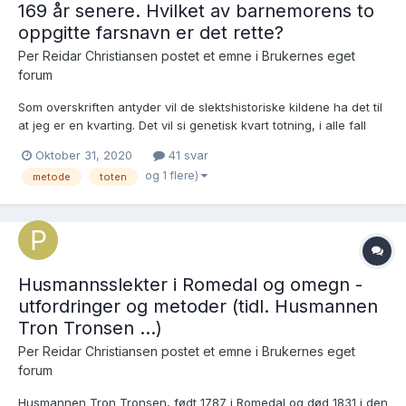
169 år senere. Hvilket av barnemorens to
oppgitte farsnavn er det rette?
Per Reidar Christiansen postet et emne i
Brukernes eget
forum
Som overskriften antyder vil de slektshistoriske kildene ha det til
at jeg er en kvarting. Det vil si genetisk kvart totning, i alle fall
dersom jeg har analysert dette tilfellet riktig. Er nysgjerrig på hva
Oktober 31, 2020
41 svar
andre slektsforskere tenker i denne saken. Svikter det i metode,
og 1 flere)
metode
toten
er det forhold som er vektl...
Husmannsslekter i Romedal og omegn -
utfordringer og metoder (tidl. Husmannen
Tron Tronsen ...)
Per Reidar Christiansen postet et emne i
Brukernes eget
forum
Husmannen Tron Tronsen, født 1787 i Romedal og død 1831 i den