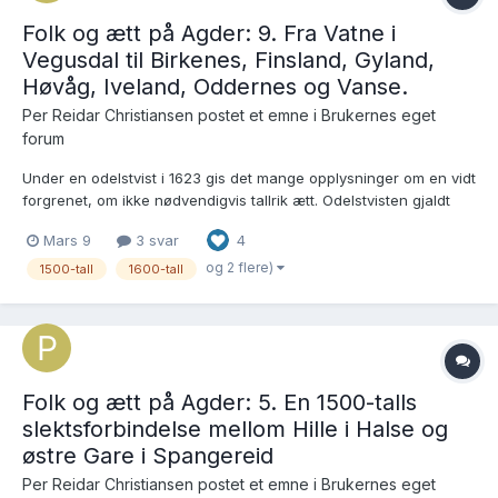
Folk og ætt på Agder: 9. Fra Vatne i
Vegusdal til Birkenes, Finsland, Gyland,
Høvåg, Iveland, Oddernes og Vanse.
Per Reidar Christiansen postet et emne i
Brukernes eget
forum
Under en odelstvist i 1623 gis det mange opplysninger om en vidt
forgrenet, om ikke nødvendigvis tallrik ætt. Odelstvisten gjaldt
løsningsretten til gården store Vatne i Vegusdal, med
Mars 9
3 svar
4
ødegårdene Kjælevatn og Haukum. Det som overrasket meg da
jeg gjennomgikk kildene, er hvor mobile medlemmer av ætten...
og 2 flere)
1500-tall
1600-tall
Folk og ætt på Agder: 5. En 1500-talls
slektsforbindelse mellom Hille i Halse og
østre Gare i Spangereid
Per Reidar Christiansen postet et emne i
Brukernes eget