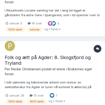
forum
I Riksarkivets Localia-samling har det i lang tid ligget et
gårdsarkiv fra østre Gare i Spangereid, som i tid spenner over to
århundrer. Pakken er nå splittet opp, og de eldste dokumentene
Januar 5
18 svar
4
lagt til i Riksarkivets Diplomsamling. NRA, Localia, pk 30, Gare
1553–1754. Til tross for at de eld...
og 1 flere)
1500-tallet
metode
Folk og ætt på Agder: 8. Skogsfjord og
Tryland
Per Reidar Christiansen postet et emne i
Brukernes eget
forum
I mitt ulønnete og tidkrevende arbeid som revisor av
slektslitteratur fra Agder er turen nå kommet til ætten(e) på
Skogsfjord i Halse og Tryland i Vigmostad. Folkene på Skogsfjord
Januar 28
15 svar
1
er relativt godt dokumentert takket være Kristian A. Bentsens
artikkel Vestre Skogsfjord i Halse (AHÅ nr 44,...
og 2 flere)
1500-tallet
1600-tallet