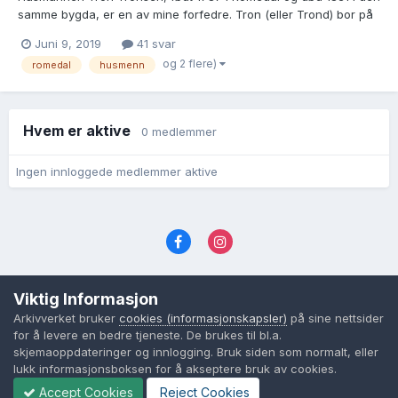
samme bygda, er en av mine forfedre. Tron (eller Trond) bor på
Frenningseie ifbm. at han 21.1 1814 gifter seg med Anne
Juni 9, 2019
41 svar
Hansdatter fra Melby. Sammen får de barna Hans, f 14.1 1815,
og 2 flere)
romedal
husmenn
Tolline, f 11.9 1817, Engebret, f 15.4 1820, Kristian, f 2...
Hvem er aktive
0 medlemmer
Ingen innloggede medlemmer aktive
Språk
Personvernvilkår
Kontakt oss
Viktig Informasjon
Cookies (informasjonskapsler)
Arkivverket bruker
cookies (informasjonskapsler)
på sine nettsider
Powered by Invision Community
for å levere en bedre tjeneste. De brukes til bl.a.
skjemaoppdateringer og innlogging. Bruk siden som normalt, eller
lukk informasjonsboksen for å akseptere bruk av cookies.
Accept Cookies
Reject Cookies