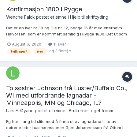
Konfirmasjon 1800 i Rygge
Wenche Falck postet et emne i
Hjelp til skrifttyding
Det er en Iver nr. 10 og Ole nr. 12, begge 16 år med etternavn
Halvorsen, som er konfirmert samtidig i Rygge 1800. Det ut som
de to har samme stedsnavn bak navnet, og ulikt andre
August 6, 2020
11 svar
konfirmanter er notert noe mer under de opplysningene. Til
og 3 flere)
tvillinger?
iver
venstre side 278, nr. 10 og 12. Kunne jeg få hjel...
To søstrer Johnson frå Luster/Buffalo Co.,
WI med utfordrande lagnadar -
Minneapolis, MN og Chicago, IL?
Lars E. Øyane postet et emne i
Brukernes eget forum
Eg har i lang tid slite med å finna ut av lagnadane til to av
døtrene etter husmannssonen Gjert Johannesson frå Ottum i
Luster (1837-1911), som i 1861 utvandra til Buffalo Co., WI og der