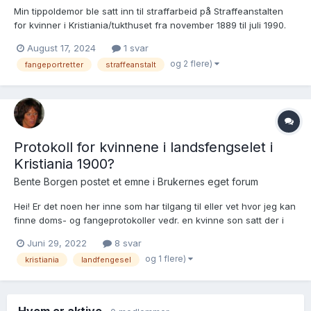
Min tippoldemor ble satt inn til straffarbeid på Straffeanstalten
for kvinner i Kristiania/tukthuset fra november 1889 til juli 1990.
Jeg har vært på Riksarkivet og lest domspapirene etc, men jeg
August 17, 2024
1 svar
har ennå ikke klart å finne fangeportrett av henne. Jeg lurer
og 2 flere)
fangeportretter
straffeanstalt
derfor på om dette eks...
Protokoll for kvinnene i landsfengselet i
Kristiania 1900?
Bente Borgen postet et emne i
Brukernes eget forum
Hei! Er det noen her inne som har tilgang til eller vet hvor jeg kan
finne doms- og fangeprotokoller vedr. en kvinne son satt der i
1900? Hun er innført der i folketellingen for 1900- mvh Bente
Juni 29, 2022
8 svar
Borgen
og 1 flere)
kristiania
landfengesel