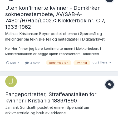
Uten konfirmerte kvinner - Domkirken
sokneprestembete, AV/SAB-A-
74801/H/Hab/L0027: Klokkerbok nr. C 7,
1933-1962
Mathias Kristiansen Beyer postet et emne i
Spørsmål og
meldinger om tekniske feil og metadatafeil i Digitalarkivet
Hei Her finner jeg bare konfirmerte menn i klokkerboken. I
Ministerialboken er begge kjønn representert. Domkirken
sokneprestembete, AV/SAB-A-74801/H/Hab/L0027: Klokkerbok
og 2 flere)
Mai 7
3 svar
konfirmasjon
kvinner
nr. C 7, 1933-1962 Mvh Mathias Beyer
Fangeportretter, Straffeanstalten for
kvinner i Kristiania 1889/1890
Jan Erik Sundseth postet et emne i
Spørsmål om
arkivmateriale og bruk av arkivene